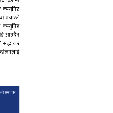
ी क्रान्ति
कम्युनिष्ट
वा प्रचारले
म्युनिष्ट
ाडि आउदैन
ि सद्भाव र
न्दोलनलाई
्लाे समाचार