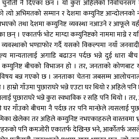
चुनौती नै दिएका छन । यो कुरा अहिलेको निर्वाचनसँग म
को त्यो अभिमतको सम्मान र देशमा कम्युनिष्ट आन्दोलनको
्ट नभएको तथा देशमा कम्युनिष्ट व्यवस्था नआउने र आफूले यही
ेका छन् । एकातर्फ भोट माग्दा कम्युनिष्टको नाममा माग्ने र 
ो व्यवस्थाको भण्डाफोर गर्दै यसको विकल्पमा नयाँ जनवादी 
ल्य मान्यतालाई अगाडि बढाउन पर्दछ भन्ने दुई धारा बी
र कम्युनिष्ट बीचको विभाजन हो । तर, जनताको कोणबाट 
ख्य विषय बन्न गएको छ । जनताका चेतना जबसम्म आलोचना
। हाम्रो गाँउमा पुछाराघरे भन्ने एउटा घर थियो र अहिले पनि
ाई पुछाराघरे भन्ने कुरा स्वभाविक र सहि पनि थियो । तर, 
ो घर गाँउको बीचमा नै पर्दछ तर पनि मान्छेले त्यसलाई पुछार
मिका खेलेका तर अहिले कम्युनिष्ट नभएकाहरुले वास्तवमा भ्
ुनिष्टहरुको पनि कमजोरी एकातर्फ देखिन्छ भने, आर्कोतर्फ जसले 