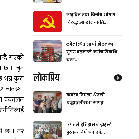
लघुवित्त तथा वित्तीय शोषण
विरुद्ध आन्दोलनप्रति...
ठमेलस्थित आर्या होटलका
सुपरभाइजरले कर्मचारीमाथि
न्दै गएको
चरम...
ा छ । जुन
लाेकप्रिय
न्ने कुरा
्ट व्यवस्था
कमरेड विमला श्रेष्ठको
्षमा वकालत
श्रद्धाञ्जलीसभा सम्पन्न
राजनीतिलाई
‘रगतले इतिहास लेख्नेहरू’
नि छ । तर
पुस्तक विमोचन एवं...