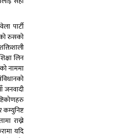
रालाई सही
ेला पार्टी
हेको रुसको
 शक्तिशाली
शिक्षा लिन
लनको नाममा
 संविधानको
याँ जनवादी
ष्टिकोणहरु
 कम्युनिष्ट
ामा राख्ने
ुरामा यदि