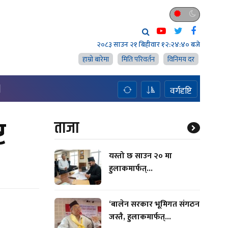
२०८३ साउन २१ बिहीवार
१२:२४:४१ बजे
हाम्राे बारेमा
मिति परिवर्तन
विनिमय दर
H
वर्गदृष्टि
ट
ताजा
यस्तो छ साउन २० मा
हुलाकमार्फत्...
‘बालेन सरकार भूमिगत संगठन
जस्तै, हुलाकमार्फत्...