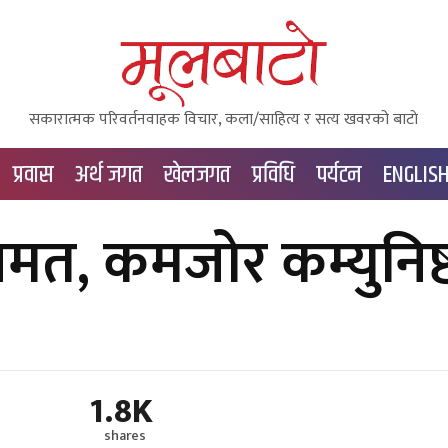
सकारात्मक परिवर्तनवाहक विचार, कला/साहित्य र सत्य खवरको बाटाे
प्रवास
अर्थ जगत
खेलजगत
प्रविधि
पर्यटन
ENGLIS
मत, कमजोर कम्युनिष्
1.8K
shares