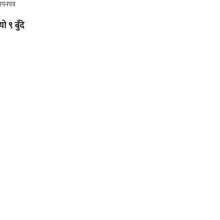
ो ९ बुँदे