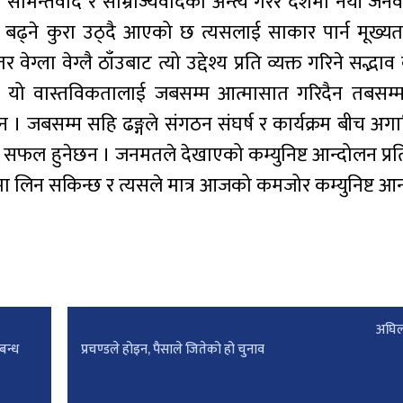
ामन्तवाद र साम्राज्यवादको अन्त्य गरेर देशमा नयाँ जनवाद
बढ्ने कुरा उठ्दै आएको छ त्यसलाई साकार पार्न मूख्यतः 
ेग्ला वेग्लै ठाँउबाट त्यो उद्देश्य प्रति व्यक्त गरिने सद्भाव 
 यो वास्तविकतालाई जबसम्म आत्मासात गरिदैन तबसम्म क
 । जबसम्म सहि ढङ्गले संगठन संघर्ष र कार्यक्रम बीच अग
 सफल हुनेछन । जनमतले देखाएको कम्युनिष्ट आन्दोलन प्रत
समा लिन सकिन्छ र त्यसले मात्र आजको कमजोर कम्युनिष्ट आ
अघिल
बन्ध
प्रचण्डले होइन, पैसाले जितेको हो चुनाव