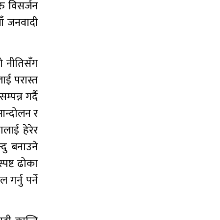
रु विसर्जन
ाँ जनवादी
यो नीतिसँग
ाई परास्त
पन्न गर्दै
नआन्दोलन र
लाई हेरेर
्दु बनाउने
्पष्ट ढोका
गर्नु पर्ने