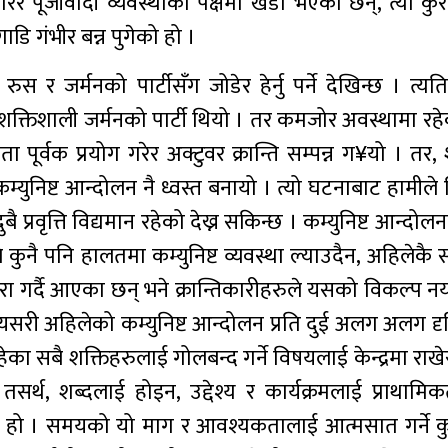
रेर पूजीवादी व्यवस्थाको पक्षमा खडा भएका छन्, त्यो कु
ाडि गंभीर बन्न पुगेको हो ।
स र जर्मनको पार्टीसँग जोडेर हेर्नु पर्ने देखिन्छ । त्यतिव
ा शक्तिशाली जर्मनको पार्टी थियो । तर कमजोर अवस्थामा र
ा पूर्वक प्रयोग गरेर अक्टुवर क्रान्ति सम्पन्न ग¥यो । तर,
कम्युनिष्ट आन्दोलन नै ध्वस्त बनायो । त्यो घटनाबाट हामीले 
 प्रवृत्ति विद्यमान रहेको देख्न सकिन्छ । कम्युनिष्ट आन्दो
ले कुनै पनि हालतमा कम्युनिष्ट व्यवस्था ल्याउदैन, अहिलेकै
 कुरा गर्दै आएका छन् भने क्रान्तिकारीहरुले यसको विकल्प न
। यसरी अहिलेको कम्युनिष्ट आन्दोलन प्रति दुई अलग अलग दृ
रहेका सबै शक्तिहरुलाई गोलबन्द गर्ने विषयलाई केन्द्रमा राखेर
र्थ, शब्दलाई होइन, उद्देश्य र कार्यक्रमलाई प्राथामिकत
 माग हो । समयको यो माग र आवश्यकतालाई आत्मसात गर्ने क