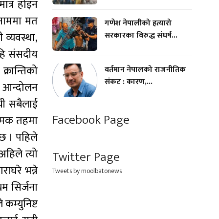
ात्र होइन
 नाममा मत
गणेश नेपालीको हत्यारो
 व्यवस्था,
सरकारका विरुद्ध संघर्ष...
यहि संसदीय
क्रान्तिको
वर्तमान नेपालको राजनीतिक
संकट : कारण,...
च आन्दोलन
यी सबैलाई
Facebook Page
त्मक तहमा
 छ । पहिले
अहिले त्यो
Twitter Page
ाघरे भन्ने
Tweets by moolbatonews
रम सिर्जना
कम्युनिष्ट