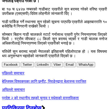
जनालाई पक्राउ गरेको छ ।
बा १७ च ६४२७ नम्बरको गाडीबाट प्रहरीले सुन बरामद गरेको वरिष्ठ प्रहरी
उपरीक्षक (एसएसपी) दिवेश लोहनीले जानकारी दिए ।
गाडी पार्किङ गर्ने स्थानमा सुन रहेको सूचना पाएपछि प्रहरीले आइतबारराति १०
बजेदेखि नै निगरानी राखेको थियो ।
सोमबार बिहान गाडी चालकले स्टार्ट गर्नासाथ प्रहरी पुगेर नियन्त्रणमा लिएको
थियो । स्ट्रोेम जीपबाट ८८ किलो सुन बरामद भएको र गाडी चालक मनोज
अधिकारीलाई नियन्त्रणमा लिएको प्रहरीको भनाई छ ।
यतिधेरै सुन बरामद भएको नेपालको इतिहासमै पहिलोपटक हो । यस विषयमा
थप अनुसन्धान भइरहेको जानकारी प्रहरीले दिएको छ ।
Facebook
Twitter
LinkedIn
Viber
Email
WhatsApp
Post
पछिल्लाे समाचार
navigation
बेल्जियम विश्वकपका लागि छनौंट, स्विडेनद्वारा बेलारुस पराजित
अघिल्लाे समाचार
प्रदेश २ को स्थानीय तहको चुनाव र मधेसको वास्तविकता
प्रतिक्रिया दिनुहोस्