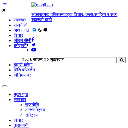
सकारात्मक परिवर्तनवाहक विचार, कला/साहित्य र सत्य
खवरको बाटाे
समाचार
राजनीति
अर्थ जगत
विचार
जीवन सैली
बर्गदृस्ती
२०८३ साउन २२ शुक्रवार
हाम्राे बारेमा
मिति परिवर्तन
विनिमय दर
मुख्य पृष्ठ
समाचार
राजनीति
अन्तराष्ट्रिय
राष्ट्रिय
विचार
कुराकानी