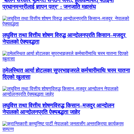
‘बालेन सरकार भूमिगत संगठन जस्तै, हुलाकमार्फत् पठाइयो
प्रधानमन्त्रीलाई ज्ञापन पत्र’ : जनजाति महासंघ
लघुवित्त तथा वित्तीय शोषण विरुद्ध आन्दोलनप्रति किसान–मजदुर
नेपालको ऐक्यवद्धता
ठमेलस्थित आर्या होटलका सुपरभाइजरले कर्मचारीमाथि चरम यातना
दिएको खुलासा
लघुवित्त तथा वित्तीय शोषणविरुद्ध किसान–मजदुर आन्दोलन
नेपालको आन्दोलनप्रति ऐक्यबद्धता जाहेर