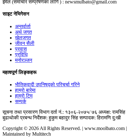
ईमेल (समाचार सम्प्रेषणका लागि ) :
newsmulbato@gmail.com
साइट नेभिगेसन
अन्तर्वार्ता
अर्थ जगत
खेलजगत
जीवन सैली
प्रवास
प्रविधि
मनोरञ्जन
महत्वपूर्ण लिङ्कहरू
भाैतिकवादी उपनिषद्काे परिचर्चा गरिने
हाम्राे बारेमा
हाम्राे टिम
सम्पर्क
सूचना तथा प्रसारण विभाग दर्ता नं.: १३०६-२०७५/ ७६
अध्यक्ष: रामसिंह
बुढाथाेकी
प्रबन्ध निर्देशक: हुकुम बहादुर सिंह
सम्पादक: हिरामणि दु:खी
Copyright © 2026 All Rights Reserved. | www.moolbato.com |
Maintained by Multitech