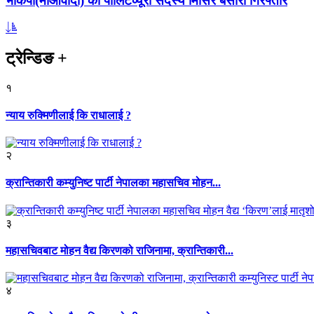
भाकपा(माओवादी) का पोलिटव्यूरो सदस्य मिसिर बेसारा गिरफ्तार
ट्रेन्डिङ
+
१
न्याय रुक्मिणीलाई कि राधालाई ?
२
क्रान्तिकारी कम्युनिष्ट पार्टी नेपालका महासचिव मोहन...
३
महासचिवबाट मोहन वैद्य किरणको राजिनामा, क्रान्तिकारी...
४