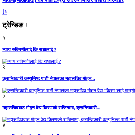
भाकपा(माओवादी) का पोलिटव्यूरो सदस्य मिसिर बेसारा गिरफ्तार
ट्रेन्डिङ
+
१
न्याय रुक्मिणीलाई कि राधालाई ?
२
क्रान्तिकारी कम्युनिष्ट पार्टी नेपालका महासचिव मोहन...
३
महासचिवबाट मोहन वैद्य किरणको राजिनामा, क्रान्तिकारी...
४