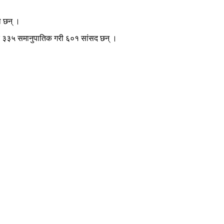
ा छन् ।
्ष र ३३५ समानुपातिक गरी ६०१ सांसद छन् ।