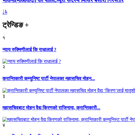
भाकपा(माओवादी) का पोलिटव्यूरो सदस्य मिसिर बेसारा गिरफ्तार
ट्रेन्डिङ
+
१
न्याय रुक्मिणीलाई कि राधालाई ?
२
क्रान्तिकारी कम्युनिष्ट पार्टी नेपालका महासचिव मोहन...
३
महासचिवबाट मोहन वैद्य किरणको राजिनामा, क्रान्तिकारी...
४