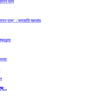
.
रम...