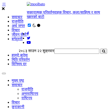
सकारात्मक परिवर्तनवाहक विचार, कला/साहित्य र सत्य
खवरको बाटाे
समाचार
राजनीति
अर्थ जगत
विचार
जीवन सैली
बर्गदृस्ती
२०८३ साउन २२ शुक्रवार
हाम्राे बारेमा
मिति परिवर्तन
विनिमय दर
मुख्य पृष्ठ
समाचार
राजनीति
अन्तराष्ट्रिय
राष्ट्रिय
विचार
कुराकानी