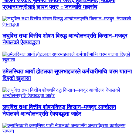
‘बालेन सरकार भूमिगत संगठन जस्तै, हुलाकमार्फत् पठाइयो
प्रधानमन्त्रीलाई ज्ञापन पत्र’ : जनजाति महासंघ
लघुवित्त तथा वित्तीय शोषण विरुद्ध आन्दोलनप्रति किसान–मजदुर
नेपालको ऐक्यवद्धता
ठमेलस्थित आर्या होटलका सुपरभाइजरले कर्मचारीमाथि चरम यातना
दिएको खुलासा
लघुवित्त तथा वित्तीय शोषणविरुद्ध किसान–मजदुर आन्दोलन
नेपालको आन्दोलनप्रति ऐक्यबद्धता जाहेर