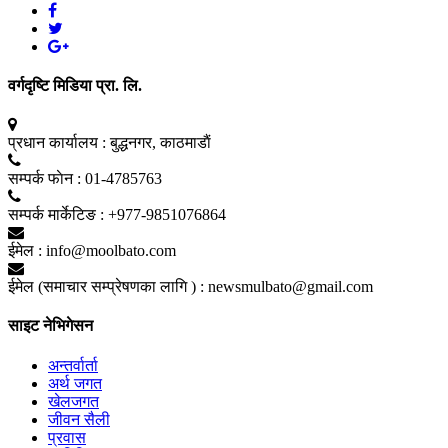
वर्गदृष्टि मिडिया प्रा. लि.
प्रधान कार्यालय :
बुद्धनगर, काठमाडाैं
सम्पर्क फाेन :
01-4785763
सम्पर्क मार्केटिङ :
+977-9851076864
ईमेल :
info@moolbato.com
ईमेल (समाचार सम्प्रेषणका लागि ) :
newsmulbato@gmail.com
साइट नेभिगेसन
अन्तर्वार्ता
अर्थ जगत
खेलजगत
जीवन सैली
प्रवास