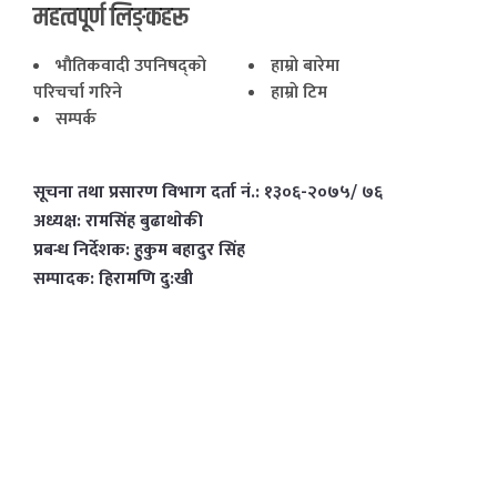
महत्वपूर्ण लिङ्कहरू
भाैतिकवादी उपनिषद्काे
हाम्राे बारेमा
परिचर्चा गरिने
हाम्राे टिम
सम्पर्क
सूचना तथा प्रसारण विभाग दर्ता नं.: १३०६-२०७५/ ७६
अध्यक्ष: रामसिंह बुढाथाेकी
प्रबन्ध निर्देशक: हुकुम बहादुर सिंह
सम्पादक: हिरामणि दु:खी