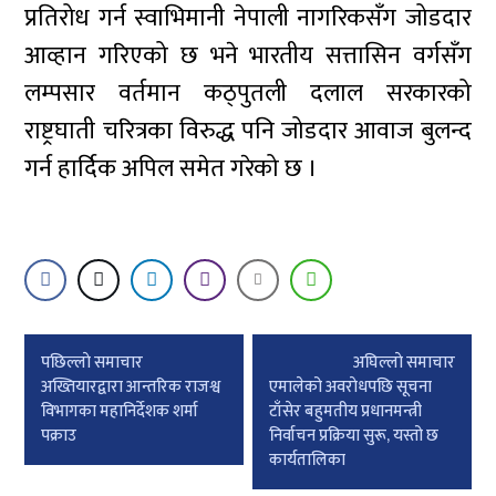
प्रतिरोध गर्न स्वाभिमानी नेपाली नागरिकसँग जोडदार
आव्हान गरिएको छ भने भारतीय सत्तासिन वर्गसँग
लम्पसार वर्तमान कठ्पुतली दलाल सरकारको
राष्ट्रघाती चरित्रका विरुद्ध पनि जोडदार आवाज बुलन्द
गर्न हार्दिक अपिल समेत गरेको छ ।
Post
पछिल्लाे समाचार
अघिल्लाे समाचार
navigation
अख्तियारद्वारा आन्तरिक राजश्व
एमालेको अवराेधपछि सूचना
विभागका महानिर्देशक शर्मा
टाँसेर बहुमतीय प्रधानमन्त्री
पक्राउ
निर्वाचन प्रक्रिया सुरू, यस्तो छ
कार्यतालिका