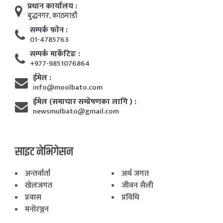
प्रधान कार्यालय :
बुद्धनगर, काठमाडाैं
सम्पर्क फाेन :
01-4785763
सम्पर्क मार्केटिङ :
+977-9851076864
ईमेल :
info@moolbato.com
ईमेल (समाचार सम्प्रेषणका लागि ) :
newsmulbato@gmail.com
साइट नेभिगेसन
अन्तर्वार्ता
अर्थ जगत
खेलजगत
जीवन सैली
प्रवास
प्रविधि
मनोरञ्जन