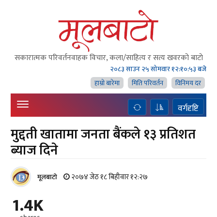
सकारात्मक परिवर्तनवाहक विचार, कला/साहित्य र सत्य खवरको बाटाे
२०८३ साउन २५ सोमवार
१२:१०:५४ बजे
हाम्राे बारेमा
मिति परिवर्तन
विनिमय दर
वर्गदृष्टि
मुद्दती खातामा जनता बैंकले १३ प्रतिशत
ब्याज दिने
२०७४ जेठ १८ बिहीवार १२:२७
मूलबाटाे
1.4K