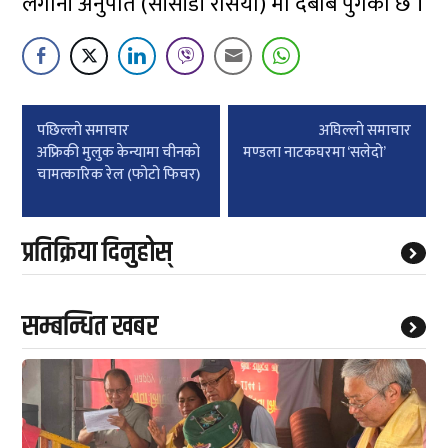
लगानी अनुपात (सीसीडी रेसियो) मा दबाब पुगेको छ ।
Post
पछिल्लाे समाचार
अघिल्लाे समाचार
navigation
अफ्रिकी मुलुक केन्यामा चीनको
मण्डला नाटकघरमा ‘सलेदो’
चामत्कारिक रेल (फोटो फिचर)
प्रतिक्रिया दिनुहोस्
सम्बन्धित खबर