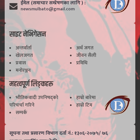
ईमेल (समाचार सम्प्रेषणका लागि ) :
newsmulbato@gmail.com
साइट नेभिगेसन
अन्तर्वार्ता
अर्थ जगत
खेलजगत
जीवन सैली
प्रवास
प्रविधि
मनोरञ्जन
महत्वपूर्ण लिङ्कहरू
भाैतिकवादी उपनिषद्काे
हाम्राे बारेमा
परिचर्चा गरिने
हाम्राे टिम
सम्पर्क
सूचना तथा प्रसारण विभाग दर्ता नं.: १३०६-२०७५/ ७६