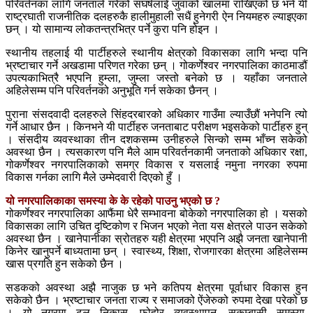
परिवर्तनका लागि जनताले गरेको संघर्षलाई जुवाको खालमा राखिएको छ भने यी
राष्ट्रघाती राजनीतिक दलहरुकै हालीमुहाली सधैं हुनेगरी ऐन नियमहरु ल्याइएका
छन् । यो सामान्य लोकतन्त्रभित्र पर्ने कुरा पनि होइन ।
स्थानीय तहलाई यी पार्टीहरुले स्थानीय क्षेत्रको विकासका लागि भन्दा पनि
भ्रष्टाचार गर्ने अखडामा परिणत गरेका छन् । गोकर्णेश्वर नगरपालिका काठमाडौं
उपत्यकाभित्रै भएपनि हुम्ला, जुम्ला जस्तो बनेको छ । यहाँका जनताले
अहिलेसम्म पनि परिवर्तनको अनुभूति गर्न सकेका छैनन् ।
पुराना संसदवादी दलहरुले सिंहदरबारको अधिकार गाउँमा ल्याउँछौं भनेपनि त्यो
गर्ने आधार छैन । किनभने यी पार्टीहरु जनताबाट परीक्षण भइसकेको पार्टीहरु हुन्
। संसदीय व्यवस्थाका तीन दशकसम्म उनीहरुले सिन्को सम्म भाँच्न सकेको
अवस्था छैन । त्यसकारण पनि मैले आम परिवर्तनकामी जनताको अधिकार रक्षा,
गोकर्णेश्वर नगरपालिकाको समग्र विकास र यसलाई नमुना नगरका रुपमा
विकास गर्नका लागि मैले उम्मेदवारी दिएको हुँ ।
यो नगरपालिकाका समस्या के के रहेको पाउनु भएको छ ?
गोकर्णेश्वर नगरपालिका आफैंमा धेरै सम्भावना बोकेको नगरपालिका हो । यसको
विकासका लागि उचित दृष्टिकोण र भिजन भएको नेता यस क्षेत्रले पाउन सकेको
अवस्था छैन । खानेपानीका स्रोतहरु यही क्षेत्रमा भएपनि अझै जनता खानेपानी
किनेर खानुपर्ने बाध्यतामा छन् । स्वास्थ्य, शिक्षा, रोजगारका क्षेत्रमा अहिलेसम्म
खास प्रगति हुन सकेको छैन ।
सडकको अवस्था अझै नाजुक छ भने कतिपय क्षेत्रमा पूर्वाधार विकास हुन
सकेको छैन । भ्रष्टाचार जनता राज्य र समाजको ऐंजेरुको रुपमा देखा परेको छ
। यो नगरमा ढल निकास, फोहोर व्यवस्थापन, सुकुम्बासी समस्या,