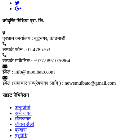
वर्गदृष्टि मिडिया प्रा. लि.
प्रधान कार्यालय :
बुद्धनगर, काठमाडाैं
सम्पर्क फाेन :
01-4785763
सम्पर्क मार्केटिङ :
+977-9851076864
ईमेल :
info@moolbato.com
ईमेल (समाचार सम्प्रेषणका लागि ) :
newsmulbato@gmail.com
साइट नेभिगेसन
अन्तर्वार्ता
अर्थ जगत
खेलजगत
जीवन सैली
प्रवास
प्रविधि