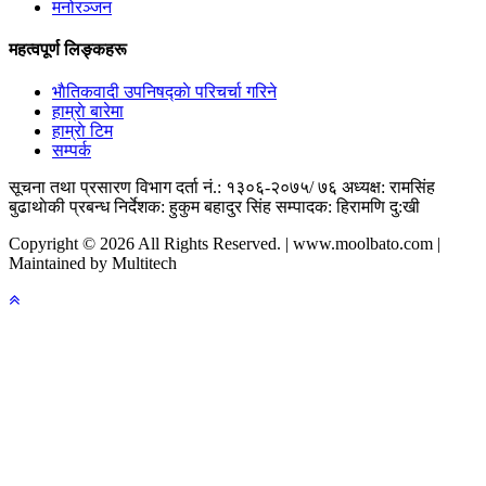
मनोरञ्जन
महत्वपूर्ण लिङ्कहरू
भाैतिकवादी उपनिषद्काे परिचर्चा गरिने
हाम्राे बारेमा
हाम्राे टिम
सम्पर्क
सूचना तथा प्रसारण विभाग दर्ता नं.: १३०६-२०७५/ ७६
अध्यक्ष: रामसिंह
बुढाथाेकी
प्रबन्ध निर्देशक: हुकुम बहादुर सिंह
सम्पादक: हिरामणि दु:खी
Copyright © 2026 All Rights Reserved. | www.moolbato.com |
Maintained by Multitech