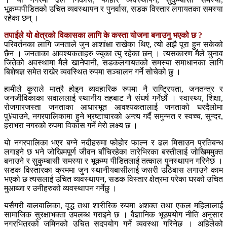
भूकम्पपीडितको उचित व्यवस्थापन र पुनर्वास, सडक विस्तार लगायतका समस्या
रहेका छन् ।
तपाईले यो क्षेत्रको विकासका लागि के कस्ता योजना बनाउनु भएको छ ?
परिवर्तनका लागि जनताले जुन आशांक्षा राखेका थिए, त्यो अझै पूरा हुन सकेको
छैन । जनताका आवश्यकताहरु ज्युका त्यु रहेका छन् । त्यसकारण मैले चुनाव
जितेको अवस्थामा मैले खानेपानी, सडकलगायतको समस्या समाधानका लागि
बिशेषज्ञ समेत राखेर व्यवस्थित रुपमा सञ्चालन गर्ने सोचेको छु ।
हामीले कुराले मात्रै होइन व्यवहारिक रुपमा नै राष्ट्रियता, जनतन्त्र र
जनजीविकाका सवाललाई स्थानीय तहबाट नै संघर्ष गर्नेछौं । स्वास्थ्य, शिक्षा,
रोजगारजस्ता जनताका आधारभूत आवश्यकतालाई जनताको घरदैलोमा
पु¥याउने, नगरपालिकामा हुने भ्रष्टाचारको अन्त्य गर्दै समुन्नत र स्वच्च, सुन्दर,
हराभरा नगरको रुपमा विकास गर्ने मेरो लक्ष्य छ ।
यो नगरपालिका भएर बग्ने नदीहरुमा फोहोर फाल्न र ढल मिसाउन प्रतिबन्ध
लगाइने छ भने जोखिमपूर्ण जीवन बाँचिरहेका तारेभिरका बस्तीलाई जोखिममुक्त
बनाउने र सुकुम्बासी समस्या र भूकम्प पीडितलाई तत्काल पुनस्थापन गरिनेछ ।
सडक विस्तारका क्रममा जुन स्थानीयबासीलाई जसरी उठिबास लगाउने काम
भएको छ त्यसलाई उचित व्यवस्थापन, सडक विस्तार क्षेत्रमा परेका घरको उचित
मुआब्जा र उनीहरुको व्यवस्थापन गर्नेछु ।
यसैगरी बालबालिका, वृद्ध तथा शारीरिक रुपमा अशक्त तथा एकल महिलालाई
सामाजिक सुरक्षाभक्ता उपलब्ध गराइने छ । वैज्ञानिक भूउपयोग नीति अनुसार
नगरभित्रको जमिनको उचित सदुपयोग गर्ने व्यवस्था गरिनेछ । अहिलेको