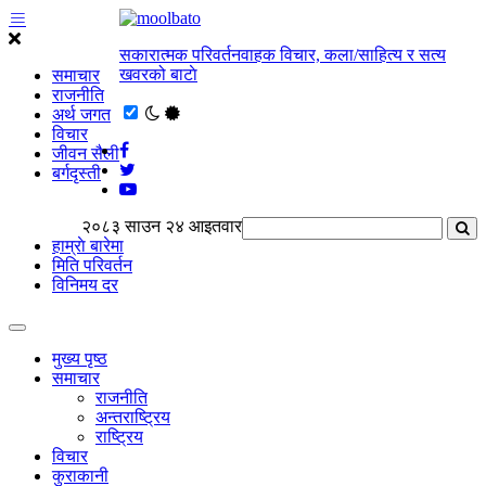
सकारात्मक परिवर्तनवाहक विचार, कला/साहित्य र सत्य
खवरको बाटाे
समाचार
राजनीति
अर्थ जगत
विचार
जीवन सैली
बर्गदृस्ती
२०८३ साउन २४ आइतवार
हाम्राे बारेमा
मिति परिवर्तन
विनिमय दर
मुख्य पृष्ठ
समाचार
राजनीति
अन्तराष्ट्रिय
राष्ट्रिय
विचार
कुराकानी