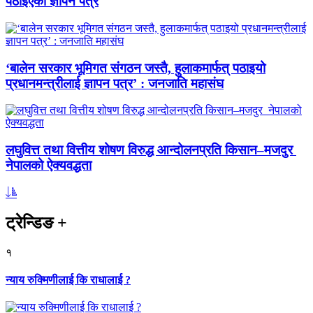
पठाइएको ज्ञापन पत्र
‘बालेन सरकार भूमिगत संगठन जस्तै, हुलाकमार्फत् पठाइयो
प्रधानमन्त्रीलाई ज्ञापन पत्र’ : जनजाति महासंघ
लघुवित्त तथा वित्तीय शोषण विरुद्ध आन्दोलनप्रति किसान–मजदुर
नेपालको ऐक्यवद्धता
ट्रेन्डिङ
+
१
न्याय रुक्मिणीलाई कि राधालाई ?