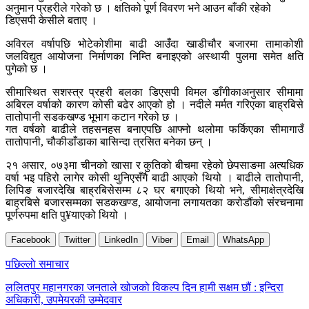
अनुमान प्रहरीले गरेको छ । क्षतिको पूर्ण विवरण भने आउन बाँकी रहेको
डिएसपी केसीले बताए ।
अविरल वर्षापछि भोटेकोशीमा बाढी आउँदा खाडीचौर बजारमा तामाकोशी
जलविद्युत आयोजना निर्माणका निम्ति बनाइएको अस्थायी पुलमा समेत क्षति
पुगेको छ ।
सीमास्थित सशस्त्र प्रहरी बलका डिएसपी विमल डाँगीकाअनुसार सीमामा
अबिरल वर्षाको कारण कोसी बढेर आएको हो । नदीले मर्मत गरिएका बाह्रबिसे
तातोपानी सडकखण्ड भूभाग कटान गरेको छ ।
गत वर्षको बाढीले तहसनहस बनाएपछि आफ्नो थलोमा फर्किएका सीमागाउँ
तातोपानी, चौकीडाँडाका बासिन्दा त्रसित बनेका छन् ।
२१ असार, ०७३मा चीनको खासा र कुतिको बीचमा रहेको छेपसाङमा अत्यधिक
वर्षा भइ पहिरो लागेर कोसी थुनिएसँगै बाढी आएको थियो । बाढीले तातोपानी,
लिपिङ बजारदेखि बाह्रबिसेसम्म ८२ घर बगाएको थियो भने, सीमाक्षेत्रदेखि
बाह्रबिसे बजारसम्मका सडकखण्ड, आयोजना लगायतका करोडौंको संरचनामा
पूर्णरुपमा क्षति पु¥याएको थियो ।
Facebook
Twitter
LinkedIn
Viber
Email
WhatsApp
Post
पछिल्लाे समाचार
navigation
ललितपुर महानगरका जनताले खोजको विकल्प दिन हामी सक्षम छौं : इन्दिरा
अधिकारी, उपमेयरकी उम्मेदवार