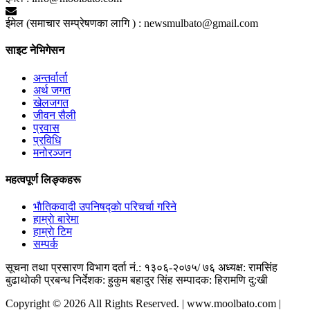
ईमेल (समाचार सम्प्रेषणका लागि ) :
newsmulbato@gmail.com
साइट नेभिगेसन
अन्तर्वार्ता
अर्थ जगत
खेलजगत
जीवन सैली
प्रवास
प्रविधि
मनोरञ्जन
महत्वपूर्ण लिङ्कहरू
भाैतिकवादी उपनिषद्काे परिचर्चा गरिने
हाम्राे बारेमा
हाम्राे टिम
सम्पर्क
सूचना तथा प्रसारण विभाग दर्ता नं.: १३०६-२०७५/ ७६
अध्यक्ष: रामसिंह
बुढाथाेकी
प्रबन्ध निर्देशक: हुकुम बहादुर सिंह
सम्पादक: हिरामणि दु:खी
Copyright © 2026 All Rights Reserved. | www.moolbato.com |