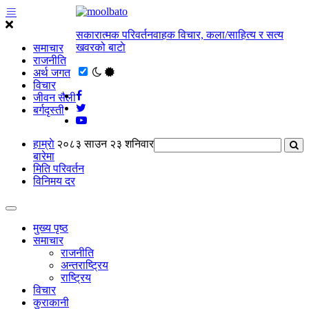
सकारात्मक परिवर्तनवाहक विचार, कला/साहित्य र सत्य
खवरको बाटाे
समाचार
राजनीति
अर्थ जगत
विचार
जीवन सैली
बर्गदृस्ती
हाम्राे
२०८३ साउन २३ शनिवार
बारेमा
मिति परिवर्तन
विनिमय दर
मुख्य पृष्ठ
समाचार
राजनीति
अन्तराष्ट्रिय
राष्ट्रिय
विचार
कुराकानी