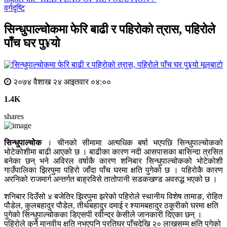
वर्गदृष्टि
सिन्धुपाल्चोकमा फेरि बाढी र पहिरोको त्रास, पहिरोले
पाँच घर पु¥यो
मूलबाटाे
२०७४ वैशाख २४ आइतवार ०४:००
1.4K
shares
सिन्धुपाल्चोक
। चीनको सीमामा अत्यधिक बर्षा भएपछि सिन्धुपाल्चोकको
भोटेकोशीमा बाढी आएको छ । बाढीका कारण नदी आसपासका बासिन्दा त्रसित
बनेका छन् भने अविरल वर्षाकै कारण शनिबार सिन्धुपाल्चोकको भोटेकोशी
गाउँपालिका झिरपुमा पहिरो जाँदा पाँच घरमा क्षति पुगेको छ । पहिरोकै कारण
अरनिको राजमार्ग अन्तर्गत बाह्रविसे तातोपानी सडकखण्ड अवरुद्ध भएको छ ।
शनिबार दिउँसो ४ बजेतिर झिरपुमा झरेको पहिरोले स्थानीय विशेष तामाङ, रोहित
पौडेल, कुलबहादुर पौडेल, तीर्थबहादुर दमाई र श्यामबहादुर ठकुरीको घरमा क्षति
पुगेको सिन्धुपाल्चोकका डिएसपी रवीन्द्र केसीले जानकारी दिएका छन् ।
पहिरोले कुनै मानवीय क्षति नभएपनि प्रतिघर पाँचदेखि २० लाखसम्म क्षति पुगेको