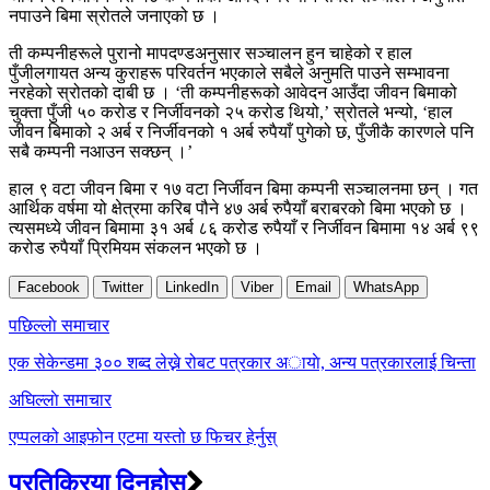
नपाउने बिमा स्रोतले जनाएको छ ।
ती कम्पनीहरूले पुरानो मापदण्डअनुसार सञ्चालन हुन चाहेको र हाल
पुँजीलगायत अन्य कुराहरू परिवर्तन भएकाले सबैले अनुमति पाउने सम्भावना
नरहेको स्रोतको दाबी छ । ‘ती कम्पनीहरूको आवेदन आउँदा जीवन बिमाको
चुक्ता पुँजी ५० करोड र निर्जीवनको २५ करोड थियो,’ स्रोतले भन्यो, ‘हाल
जीवन बिमाको २ अर्ब र निर्जीवनको १ अर्ब रुपैयाँ पुगेको छ, पुँजीकै कारणले पनि
सबै कम्पनी नआउन सक्छन् ।’
हाल ९ वटा जीवन बिमा र १७ वटा निर्जीवन बिमा कम्पनी सञ्चालनमा छन् । गत
आर्थिक वर्षमा यो क्षेत्रमा करिब पौने ४७ अर्ब रुपैयाँ बराबरको बिमा भएको छ ।
त्यसमध्ये जीवन बिमामा ३१ अर्ब ८६ करोड रुपैयाँ र निर्जीवन बिमामा १४ अर्ब ९९
करोड रुपैयाँ प्रिमियम संकलन भएको छ ।
Facebook
Twitter
LinkedIn
Viber
Email
WhatsApp
Post
पछिल्लाे समाचार
navigation
एक सेकेन्डमा ३०० शब्द लेख्ने रोबट पत्रकार अायाे, अन्य पत्रकारलाई चिन्ता
अघिल्लाे समाचार
एप्पलको आइफोन एटमा यस्तो छ फिचर हेर्नुस्
प्रतिक्रिया दिनुहोस्