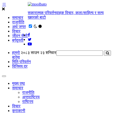
सकारात्मक परिवर्तनवाहक विचार, कला/साहित्य र सत्य
खवरको बाटाे
समाचार
राजनीति
अर्थ जगत
विचार
जीवन सैली
बर्गदृस्ती
हाम्राे
२०८३ साउन २३ शनिवार
बारेमा
मिति परिवर्तन
विनिमय दर
मुख्य पृष्ठ
समाचार
राजनीति
अन्तराष्ट्रिय
राष्ट्रिय
विचार
कुराकानी