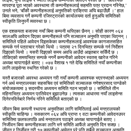
लाइफ, युनी लाइफ र ज्योति लाइफ कम्पनीको आवेदन परेको छ । ‘आवश्यक
मापदण्ड पूरा भएको अवस्थामा ती कम्पनीहरूलाई सहमति पत्र प्रदान गरिनेछ,’
उनले भने, ‘बाँकी कम्पनीहरूलाई अनुमतिको प्रक्रिया अघि बढाउँछौं ।’ हाल
बिमा व्यवसाय गर्ने कम्पनी रजिस्ट्रारको कार्यालयमा दर्ता हुनुअघि समितिको
स्वीकृति लिनुपर्ने व्यवस्था छ ।
एक दशकयता बजारमा नयाँ बिमा कम्पनी थपिएका छैनन् । सोही कारण ०६४
सालअघि आवेदन दिएका कम्पनीहरूले पनि सञ्चालन अनुमति पाएका थिएनन् ।
समितिले पहिले आवेदन दिइसकेका कम्पनीहरूलाई आवश्यक कागजातसहित
सम्पर्क गर्न पत्राचार गरेको थियो । पत्रमा २१ दिनभित्र सम्पर्क गर्न निर्देशन
दिइएको थियो । यसरी दिइएको समय अवधि आउँदो आइतबार सकिँदै छ ।
तोकिएको समयभित्र सम्पर्क नगर्ने कम्पनीको आवेदन स्वतस् खारेज गरिने
अध्यक्ष चापागाईले बताए । ०७४ वैशाख १ गते देखि समितिले नयाँ कम्पनीका
लागि लाइसेन्स स्थगित गरेको छ ।
यस्तै बजारको अवस्था अध्ययन गरी नयाँ कम्पनी आवश्यक भएरनभएको अध्ययन
गर्न अर्थ मन्त्रालयका सहसचिव एवं समितिको सञ्चालक गणेशप्रसाद पाण्डेको
संयोजकत्वमा ३ सदस्यीय अध्ययन समिति गठन भएको छ । समितिले तीन
महिनाभित्र अध्ययन प्रतिवेदन बुझाउनेछ । त्यसका आधारमा नयाँ लाइसेन्स
दिनेरनदिनेबारे निर्णय गरिने समितिले बताएको छ ।
जीवन बिमा कम्पनी स्थापना अनुमतिका लागि समितिलाई अर्थ मन्त्रालयको
स्वीकृति चाहिन्छ । यसकारण ०६४ अघि प्राप्त ९ वटा कम्पनीको आवेदनउपर
समितिमा छलफलपछि अर्थ मन्त्रालय पठाइने अध्यक्ष चापागाईले बताए ।
निर्जीवन बिमा कम्पनीहरूका लागि भने समिति आफैंले अनुमति दिन सक्छ ।
जीवन र निर्जीवन गरी १७ कम्पनीको आवेदन परे पनि सबैले सञ्चालन अनुमति