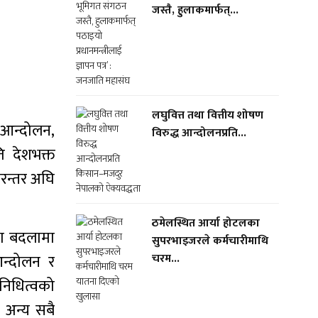
जस्तै, हुलाकमार्फत्...
लघुवित्त तथा वित्तीय शोषण
आन्दोलन,
विरुद्ध आन्दोलनप्रति...
ि देशभक्त
िरन्तर अघि
ठमेलस्थित आर्या होटलका
का बदलामा
सुपरभाइजरले कर्मचारीमाथि
आन्दोलन र
चरम...
निधित्वको
क अन्य सबै