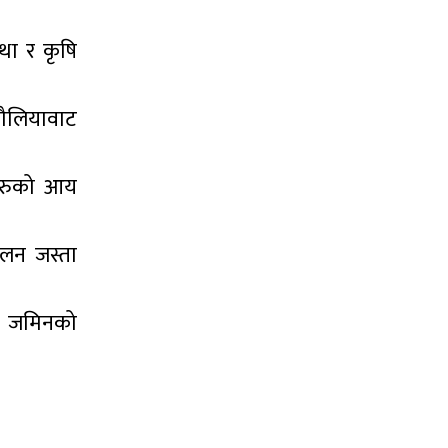
था र कृषि
चौलियावाट
कहरुको आय
ालन जस्ता
ो जमिनको