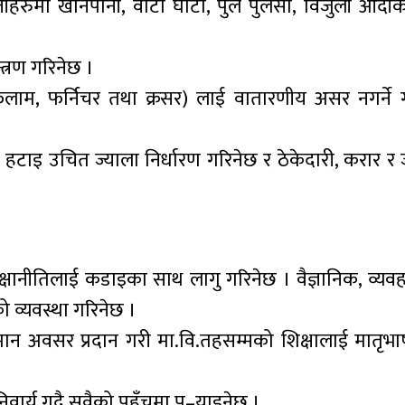
्तीहरुमा खानेपानी, वाटो घाटो, पुल पुलेसा, विजुली आदीक
त्रण गरिनेछ ।
, फलाम, फर्निचर तथा क्रसर) लाई वातारणीय असर नगर्ने
 हटाइ उचित ज्याला निर्धारण गरिनेछ र ठेकेदारी, करार र 
य शिक्षानीतिलाई कडाइका साथ लागु गरिनेछ । वैज्ञानिक, व्य
ो व्यवस्था गरिनेछ ।
न अवसर प्रदान गरी मा.वि.तहसम्मको शिक्षालाई मातृभा
ार्य गदै सवैको पहुँचमा पु–याइनेछ ।