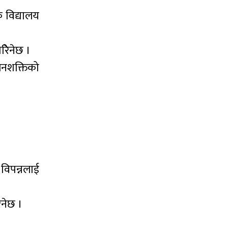
क विद्यालय
िेनेछ ।
जनशक्तिको
विपन्नलाई
िनेछ ।