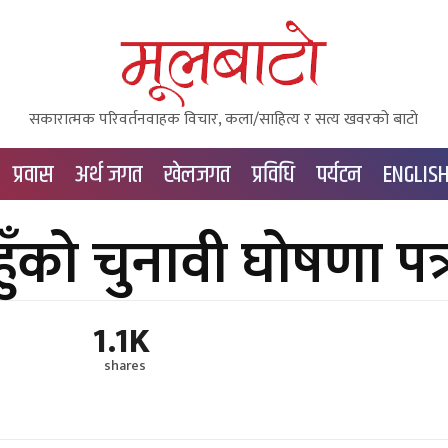
सकारात्मक परिवर्तनवाहक विचार, कला/साहित्य र सत्य खवरको बाटाे
प्रवास
अर्थ जगत
खेलजगत
प्रविधि
पर्यटन
ENGLIS
ुँको चुनावी घोषणा पत्
1.1K
shares