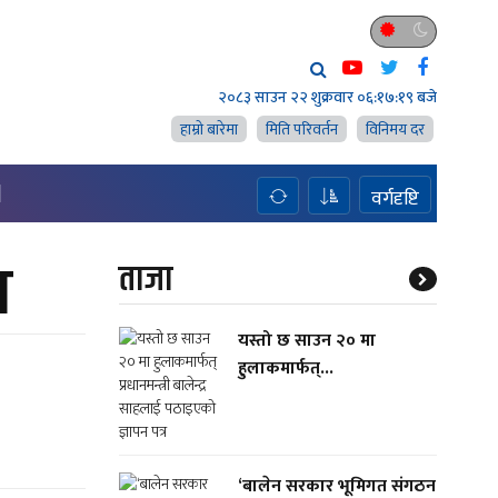
२०८३ साउन २२ शुक्रवार
०६:१७:२० बजे
हाम्राे बारेमा
मिति परिवर्तन
विनिमय दर
H
वर्गदृष्टि
र
ताजा
यस्तो छ साउन २० मा
हुलाकमार्फत्...
‘बालेन सरकार भूमिगत संगठन