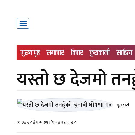
मुख्य पृष्ठ
समाचार
विचार
कुराकानी
साहित्य
यस्तो छ देजमो तनह
मूलबाटाे
२०७४ वैशाख १९ मंगलवार ०७:४४