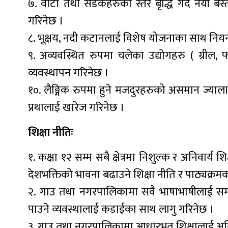
७. वाटो तथा सडकहरुको स्तर बृद्धि गर्दै नयाँ बस
गरिनेछ ।
८. भूक्षय, नदी कटानलाई विशेष योजनाका साथ नियन्
९. अव्यवस्थित रुपमा चलेका उद्योगहरु ( ग्रील
व्यवस्थापन गरिनेछ ।
१०. लैङ्गिक रुपमा हुने मजदुरहरुको असमान ज्याला
प्रथालाई खारेज गरिनेछ ।
शिक्षा नीतिः
१. कक्षा १२ सम्म सबै क्षेत्रमा निशुल्क र अनिवार्
देशभक्तिको भावना बढाउने शिक्षा नीति र पाठ्यक्रमक
२. गाउ तथा नगरपालिकामा सवै भाषाभाषीलाई समा
पाउने व्यवस्थालाई कडाईका साथ लागु गरिनेछ ।
३. गाउ तथा नगरपालिकामा आधारभूत शिक्षालाई अनिव