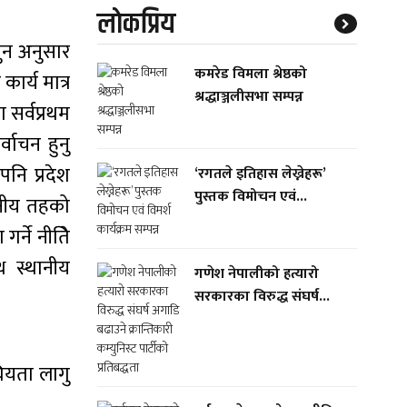
लाेकप्रिय
ुन अनुसार
कमरेड विमला श्रेष्ठको
ार्य मात्र
श्रद्धाञ्जलीसभा सम्पन्न
 सर्वप्रथम
्वाचन हुनु
नि प्रदेश
‘रगतले इतिहास लेख्नेहरू’
पुस्तक विमोचन एवं...
ानीय तहको
र्ने नीतिे
थ स्थानीय
गणेश नेपालीको हत्यारो
सरकारका विरुद्ध संघर्ष...
ियता लागु