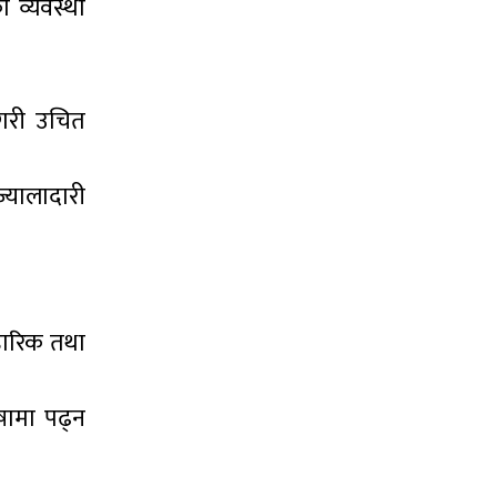
ो व्यवस्था
 गरी उचित
ज्यालादारी
वहारिक तथा
षामा पढ्न