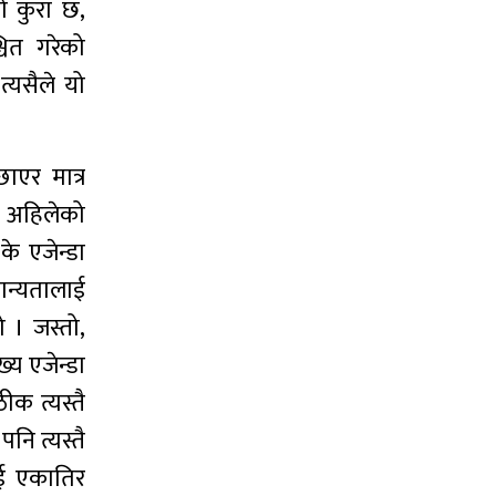
ो कुरा छ,
चित गरेको
त्यसैले यो
छाएर मात्र
। अहिलेको
के एजेन्डा
 मान्यतालाई
ो । जस्तो,
ख्य एजेन्डा
ीक त्यस्तै
ि त्यस्तै
ाई एकातिर