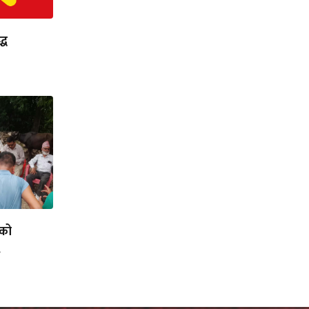
्ध
लको
.