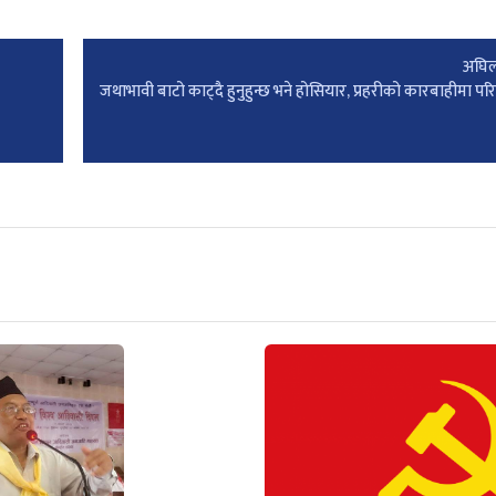
अघिल
जथाभावी बाटो काट्दै हुनुहुन्छ भने होसियार, प्रहरीको कारबाहीमा प