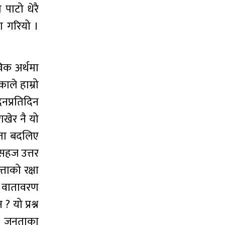
पाटो धेरै
ोग गरियो ।
विक अर्थमा
ाले हाम्रो
िनप्रतिदिन
ाखेर नै यो
्यता बदलिए
 सहज उत्तर
ताको रक्षा
नको वातावरण
 यो प्रश्न
ाथ जनताका