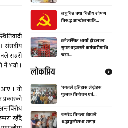
लघुवित्त तथा वित्तीय शोषण
विरुद्ध आन्दोलनप्रति...
्थितिवादी
ठमेलस्थित आर्या होटलका
 । संसदीय
सुपरभाइजरले कर्मचारीमाथि
ले राम्ररी
चरम...
ो नै भयो ।
लाेकप्रिय
‘रगतले इतिहास लेख्नेहरू’
दै आए । यो
पुस्तक विमोचन एवं...
न प्रकारको
न्तर्विरोध
कमरेड विमला श्रेष्ठको
्परा रहँदै
श्रद्धाञ्जलीसभा सम्पन्न