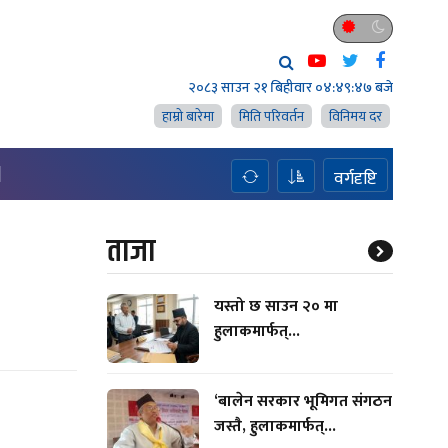
२०८३ साउन २१ बिहीवार
०४:४९:४९ बजे
हाम्राे बारेमा
मिति परिवर्तन
विनिमय दर
H
वर्गदृष्टि
ताजा
यस्तो छ साउन २० मा
हुलाकमार्फत्...
‘बालेन सरकार भूमिगत संगठन
जस्तै, हुलाकमार्फत्...