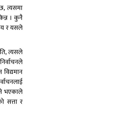
छ, त्यसमा
्न । कुनै
िषय र यसले
ति, त्यसले
िर्वाचनले
न विद्यमान
िर्वाचनलाई
हने भएकाले
को सत्ता र