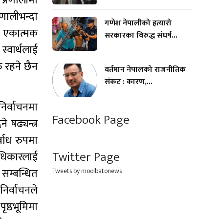
 प्रणालीमा
रणालीभन्दा
गणेश नेपालीको हत्यारो
तः एकात्मक
सरकारका विरुद्ध संघर्ष...
्वार्थलाई
ु रहने छैन
वर्तमान नेपालको राजनीतिक
संकट : कारण,...
निर्वाचनमा
Facebook Page
 षढ्यन्त्र
्वाध रुपमा
Twitter Page
अधिकारलाई
 सम्बन्धित
Tweets by moolbatonews
निर्वाचनले
ृष्ठभूमिमा