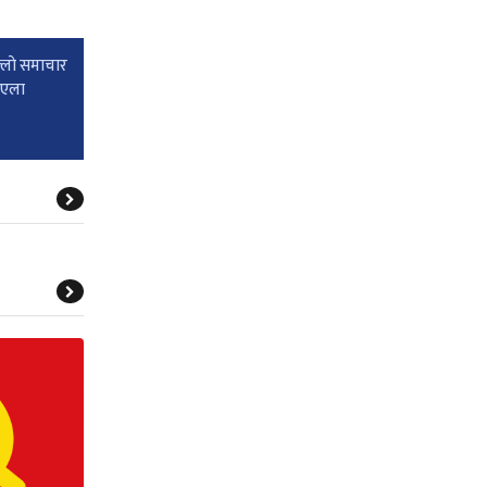
्लाे समाचार
रिएला