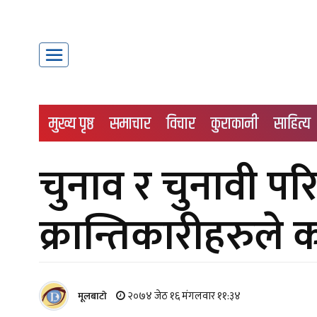
मुख्य पृष्ठ
समाचार
विचार
कुराकानी
साहित्य
चुनाव र चुनावी प
क्रान्तिकारीहरुले क
२०७४ जेठ १६ मंगलवार ११:३४
मूलबाटाे