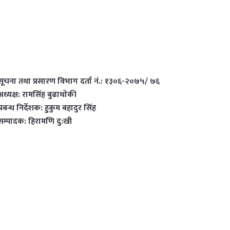
सूचना तथा प्रसारण विभाग दर्ता नं.: १३०६-२०७५/ ७६
अध्यक्ष: रामसिंह बुढाथाेकी
प्रबन्ध निर्देशक: हुकुम बहादुर सिंह
सम्पादक: हिरामणि दु:खी