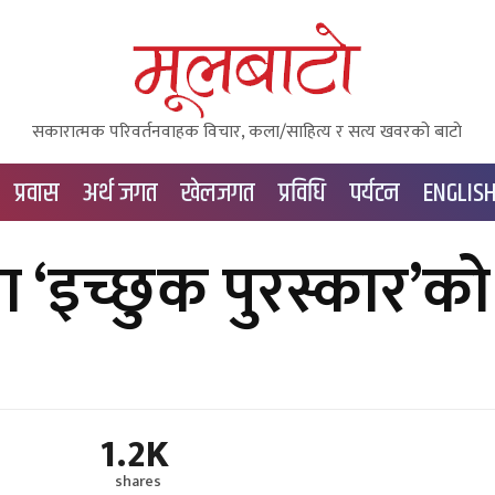
सकारात्मक परिवर्तनवाहक विचार, कला/साहित्य र सत्य खवरको बाटाे
प्रवास
अर्थ जगत
खेलजगत
प्रविधि
पर्यटन
ENGLIS
ारा ‘इच्छुक पुरस्कार’को
1.2K
shares