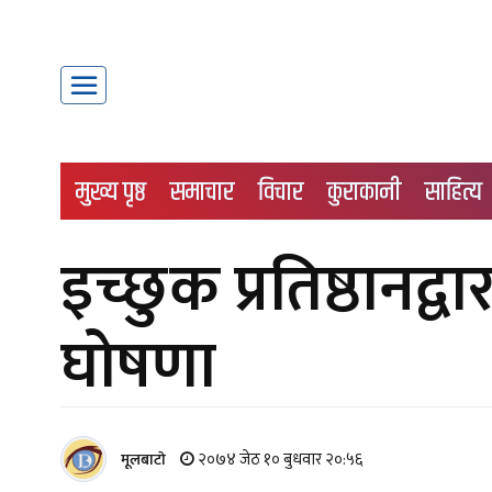
मुख्य पृष्ठ
समाचार
विचार
कुराकानी
साहित्य
इच्छुक प्रतिष्ठानद्व
घोषणा
२०७४ जेठ १० बुधवार २०:५६
मूलबाटाे