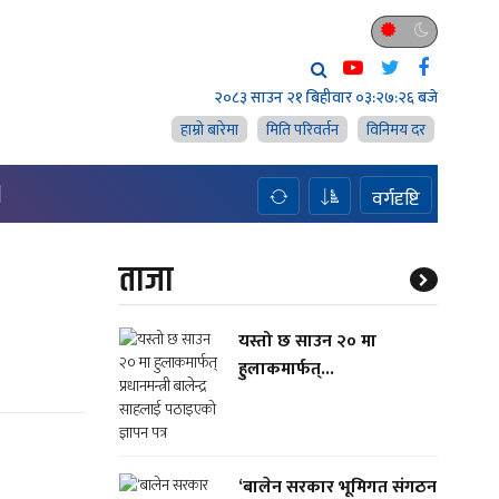
२०८३ साउन २१ बिहीवार
०३:२७:२७ बजे
हाम्राे बारेमा
मिति परिवर्तन
विनिमय दर
H
वर्गदृष्टि
ताजा
यस्तो छ साउन २० मा
हुलाकमार्फत्...
‘बालेन सरकार भूमिगत संगठन