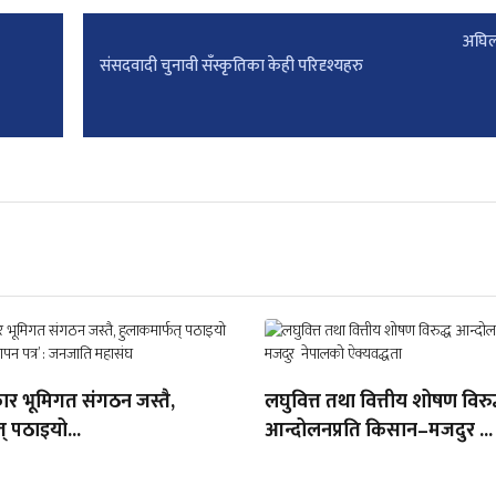
अघिल
संसदवादी चुनावी सँस्कृतिका केही परिदृश्यहरु
ार भूमिगत संगठन जस्तै,
लघुवित्त तथा वित्तीय शोषण विरुद
् पठाइयो...
आन्दोलनप्रति किसान–मजदुर ...