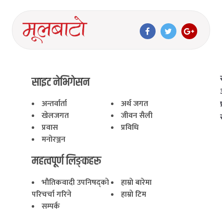
साइट नेभिगेसन
अन्तर्वार्ता
अर्थ जगत
खेलजगत
जीवन सैली
प्रवास
प्रविधि
मनोरञ्जन
महत्वपूर्ण लिङ्कहरू
भाैतिकवादी उपनिषद्काे
हाम्राे बारेमा
परिचर्चा गरिने
हाम्राे टिम
सम्पर्क