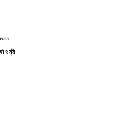
ो ९ बुँदे