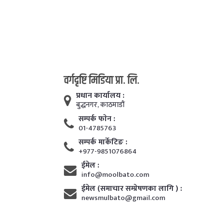
वर्गदृष्टि मिडिया प्रा. लि.
प्रधान कार्यालय :
बुद्धनगर, काठमाडाैं
सम्पर्क फाेन :
01-4785763
सम्पर्क मार्केटिङ :
+977-9851076864
ईमेल :
info@moolbato.com
ईमेल (समाचार सम्प्रेषणका लागि ) :
newsmulbato@gmail.com