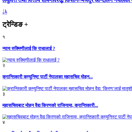
लघुवित्त तथा वित्तीय शोषणविरुद्ध किसान–मजदुर आन्दोलन नेपालको आ
ट्रेन्डिङ
+
१
न्याय रुक्मिणीलाई कि राधालाई ?
२
क्रान्तिकारी कम्युनिष्ट पार्टी नेपालका महासचिव मोहन...
३
महासचिवबाट मोहन वैद्य किरणको राजिनामा, क्रान्तिकारी...
४