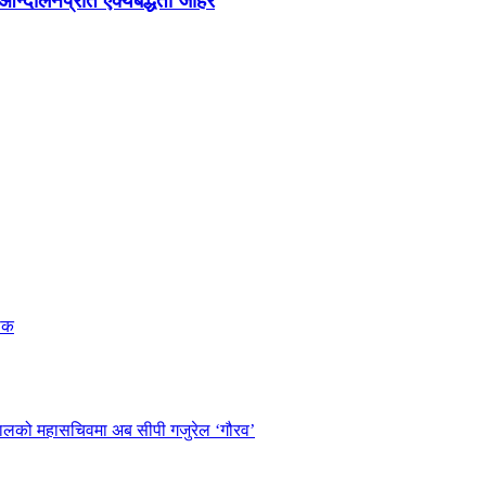
न्दोलनप्रति ऐक्यबद्धता जाहेर