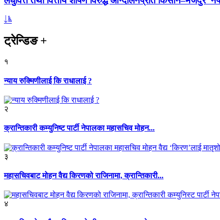
लघुवित्त तथा वित्तीय शोषण विरुद्ध आन्दोलनप्रति किसान–मजदुर नेप
ट्रेन्डिङ
+
१
न्याय रुक्मिणीलाई कि राधालाई ?
२
क्रान्तिकारी कम्युनिष्ट पार्टी नेपालका महासचिव मोहन...
३
महासचिवबाट मोहन वैद्य किरणको राजिनामा, क्रान्तिकारी...
४