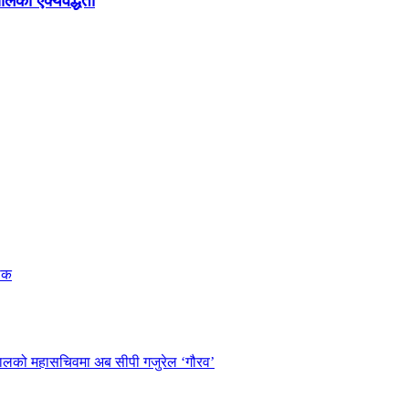
ालको ऐक्यवद्धता