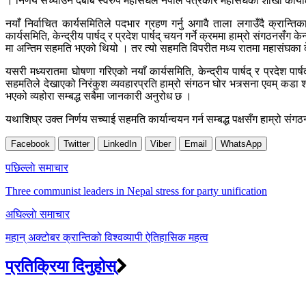
। निर्णय सच्याउन दबाब स्वरुप महासंघले नेपाल पत्रकार महासंघको शाखा कार
नयाँ निर्वाचित कार्यसमितिले पदभार ग्रहण गर्नु अगावै ताला लगाउँदै क्र
कार्यसमिति, केन्द्रीय पार्षद् र प्रदेश पार्षद् चयन गर्ने क्रममा हाम्रो संगठनसँ
मा अन्तिम सहमति भएको थियो । तर त्यो सहमति विपरीत मध्य रातमा महासंघका केन्
यसरी मध्यरातमा घोषणा गरिएको नयाँ कार्यसमिति, केन्द्रीय पार्षद् र प्रदेश पा
सहमतिले देखाएको निरंकुश व्यवहारप्रति हाम्रो संगठन घोर भत्र्सना एवम् कडा 
भएको व्यहोरा सम्बद्ध सबैमा जानकारी अनुरोध छ ।
यथाशिघ्र उक्त निर्णय सच्याई सहमति कार्यान्वयन गर्न सम्बद्ध पक्षसँग हाम्रो सं
Facebook
Twitter
LinkedIn
Viber
Email
WhatsApp
Post
पछिल्लाे समाचार
navigation
Three communist leaders in Nepal stress for party unification
अघिल्लाे समाचार
महान् अक्टोबर क्रान्तिको विश्वव्यापी ऐतिहासिक महत्व
प्रतिक्रिया दिनुहोस्