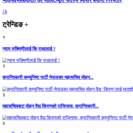
भाकपा(माओवादी) का पोलिटव्यूरो सदस्य मिसिर बेसारा गिरफ्तार
ट्रेन्डिङ
+
१
न्याय रुक्मिणीलाई कि राधालाई ?
२
क्रान्तिकारी कम्युनिष्ट पार्टी नेपालका महासचिव मोहन...
३
महासचिवबाट मोहन वैद्य किरणको राजिनामा, क्रान्तिकारी...
४