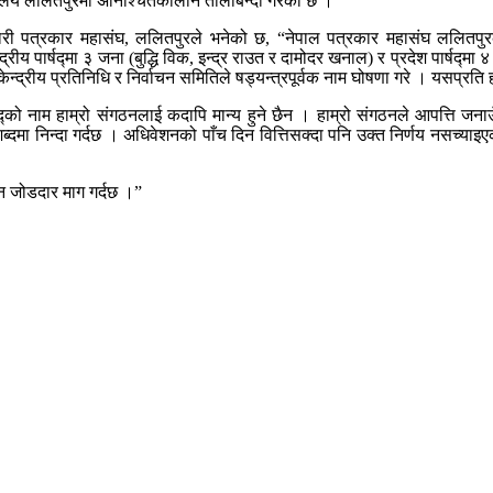
्यालय ललितपुरमा अनिश्चितकालीन तालाबन्दी गरेको छ ।
ान्तिकारी पत्रकार महासंघ, ललितपुरले भनेको छ, “नेपाल पत्रकार महासंघ लल
ग केन्द्रीय पार्षद्मा ३ जना (बुद्धि विक, इन्द्र राउत र दामोदर खनाल) र प्रदेश पार
द्रीय प्रतिनिधि र निर्वाचन समितिले षड्यन्त्रपूर्वक नाम घोषणा गरे । यसप्रति 
र्षद्को नाम हाम्रो संगठनलाई कदापि मान्य हुने छैन । हाम्रो संगठनले आपत्ति जन
शब्दमा निन्दा गर्दछ । अधिवेशनको पाँच दिन वित्तिसक्दा पनि उक्त निर्णय नसच्य
गठन जोडदार माग गर्दछ ।”