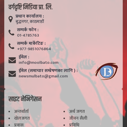
वर्गदृष्टि मिडिया प्रा. लि.
प्रधान कार्यालय :
बुद्धनगर, काठमाडाैं
सम्पर्क फाेन :
01-4785763
सम्पर्क मार्केटिङ :
+977-9851076864
ईमेल :
info@moolbato.com
ईमेल (समाचार सम्प्रेषणका लागि ) :
newsmulbato@gmail.com
साइट नेभिगेसन
अन्तर्वार्ता
अर्थ जगत
खेलजगत
जीवन सैली
प्रवास
प्रविधि