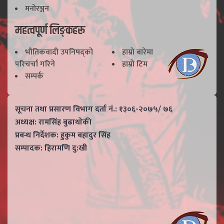
मनोरञ्जन
महत्वपूर्ण लिङ्कहरू
भाैतिकवादी उपनिषद्काे
हाम्राे बारेमा
परिचर्चा गरिने
हाम्राे टिम
सम्पर्क
सूचना तथा प्रसारण विभाग दर्ता नं.: १३०६-२०७५/ ७६
अध्यक्ष: रामसिंह बुढाथाेकी
प्रबन्ध निर्देशक: हुकुम बहादुर सिंह
सम्पादक: हिरामणि दु:खी