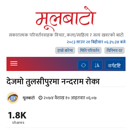
सकारात्मक परिवर्तनवाहक विचार, कला/साहित्य र सत्य खवरको बाटाे
२०८३ साउन २१ बिहीवार
०६:३५:३५ बजे
हाम्राे बारेमा
मिति परिवर्तन
विनिमय दर
वर्गदृष्टि
देजमो तुलसीपुरमा नन्दराम रोका
२०७४ वैशाख १० आइतवार ०६:०७
मूलबाटाे
1.8K
shares