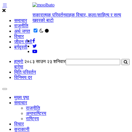
सकारात्मक परिवर्तनवाहक विचार, कला/साहित्य र सत्य
खवरको बाटाे
समाचार
राजनीति
अर्थ जगत
विचार
जीवन सैली
बर्गदृस्ती
हाम्राे
२०८३ साउन २३ शनिवार
बारेमा
मिति परिवर्तन
विनिमय दर
मुख्य पृष्ठ
समाचार
राजनीति
अन्तराष्ट्रिय
राष्ट्रिय
विचार
कुराकानी