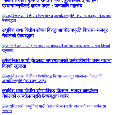
‘बालेन सरकार भूमिगत संगठन जस्तै, हुलाकमार्फत् पठाइयो
प्रधानमन्त्रीलाई ज्ञापन पत्र’ : जनजाति महासंघ
लघुवित्त तथा वित्तीय शोषण विरुद्ध आन्दोलनप्रति किसान–मजदुर
नेपालको ऐक्यवद्धता
ठमेलस्थित आर्या होटलका सुपरभाइजरले कर्मचारीमाथि चरम यातना
दिएको खुलासा
लघुवित्त तथा वित्तीय शोषणविरुद्ध किसान–मजदुर आन्दोलन
नेपालको आन्दोलनप्रति ऐक्यबद्धता जाहेर