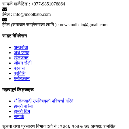
सम्पर्क मार्केटिङ :
+977-9851076864
ईमेल :
info@moolbato.com
ईमेल (समाचार सम्प्रेषणका लागि ) :
newsmulbato@gmail.com
साइट नेभिगेसन
अन्तर्वार्ता
अर्थ जगत
खेलजगत
जीवन सैली
प्रवास
प्रविधि
मनोरञ्जन
महत्वपूर्ण लिङ्कहरू
भाैतिकवादी उपनिषद्काे परिचर्चा गरिने
हाम्राे बारेमा
हाम्राे टिम
सम्पर्क
सूचना तथा प्रसारण विभाग दर्ता नं.: १३०६-२०७५/ ७६
अध्यक्ष: रामसिंह