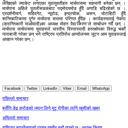
लेखिएको ज्याकेट लगाएका युवायुवतीहरु मार्चपासमा सहभागी बनेका छन् ।
मार्चपास अहिले पुतलीसडकबाट पद्मोदयमोड हुँदै अगाडि बढिरहेको छ ।
प्रदर्शनीमार्ग, सहिदगेट, न्यूरोड, इन्द्रचोक, असन, भोटाहिटी हुँदै
शान्तिबाटिकामा पुगेर मार्चपास सभामा परिणत हुँदैछ । कार्यक्रमलाई नेकपा
(क्रान्तिकारी माओवादी)का अध्यक्ष मोहन वैद्य‘किरण’ले सम्बोधन गर्दै छन् ।
मार्चपास मार्चपासमा युवाहरुले भारतीय विस्तारवादी हस्तक्षेपका विरुद्ध चर्को
नाराबाजी गरेका छन् भने राष्ट्रिय प्रतिरोध आन्दोलनमा जुट्न आम युवाहरुलाई
आव्हान गरेका छन् ।
Facebook
Twitter
LinkedIn
Viber
Email
WhatsApp
Post
पछिल्लाे समाचार
navigation
बर्सेनि डेढ करोडको ज्यान लिने मुटु रोगीका लागि खुसीको खबर
अघिल्लाे समाचार
राष्ट्रिय स्वाधीनताको प्रश्न गम्भीर बन्दै गएको छ : अध्यक्ष किरण