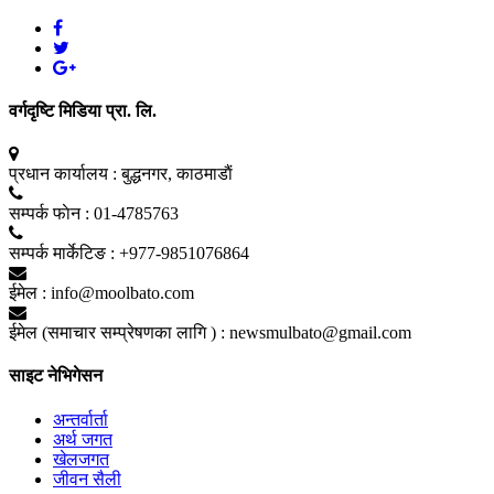
वर्गदृष्टि मिडिया प्रा. लि.
प्रधान कार्यालय :
बुद्धनगर, काठमाडाैं
सम्पर्क फाेन :
01-4785763
सम्पर्क मार्केटिङ :
+977-9851076864
ईमेल :
info@moolbato.com
ईमेल (समाचार सम्प्रेषणका लागि ) :
newsmulbato@gmail.com
साइट नेभिगेसन
अन्तर्वार्ता
अर्थ जगत
खेलजगत
जीवन सैली