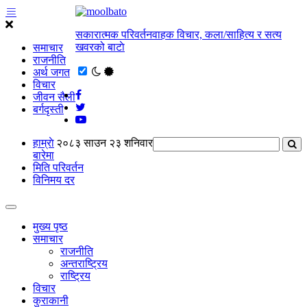
सकारात्मक परिवर्तनवाहक विचार, कला/साहित्य र सत्य
खवरको बाटाे
समाचार
राजनीति
अर्थ जगत
विचार
जीवन सैली
बर्गदृस्ती
हाम्राे
२०८३ साउन २३ शनिवार
बारेमा
मिति परिवर्तन
विनिमय दर
मुख्य पृष्ठ
समाचार
राजनीति
अन्तराष्ट्रिय
राष्ट्रिय
विचार
कुराकानी