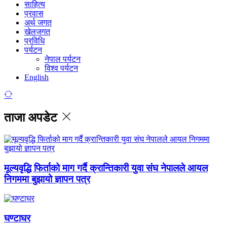
साहित्य
प्रवास
अर्थ जगत
खेलजगत
प्रविधि
पर्यटन
नेपाल पर्यटन
विश्व पर्यटन
English
ताजा अपडेट
मूल्यवृद्धि फिर्ताको माग गर्दै क्रान्तिकारी युवा संघ नेपालले आयल
निगममा बुझायो ज्ञापन पत्र
घण्टाघर