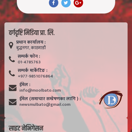
वर्गदृष्टि मिडिया प्रा. लि.
प्रधान कार्यालय :
बुद्धनगर, काठमाडाैं
सम्पर्क फाेन :
01-4785763
सम्पर्क मार्केटिङ :
+977-9851076864
ईमेल :
info@moolbato.com
ईमेल (समाचार सम्प्रेषणका लागि ) :
newsmulbato@gmail.com
साइट नेभिगेसन