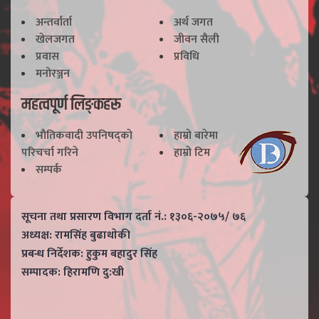
अन्तर्वार्ता
अर्थ जगत
खेलजगत
जीवन सैली
प्रवास
प्रविधि
मनोरञ्जन
महत्वपूर्ण लिङ्कहरू
भाैतिकवादी उपनिषद्काे
हाम्राे बारेमा
परिचर्चा गरिने
हाम्राे टिम
सम्पर्क
सूचना तथा प्रसारण विभाग दर्ता नं.: १३०६-२०७५/ ७६
अध्यक्ष: रामसिंह बुढाथाेकी
प्रबन्ध निर्देशक: हुकुम बहादुर सिंह
सम्पादक: हिरामणि दु:खी