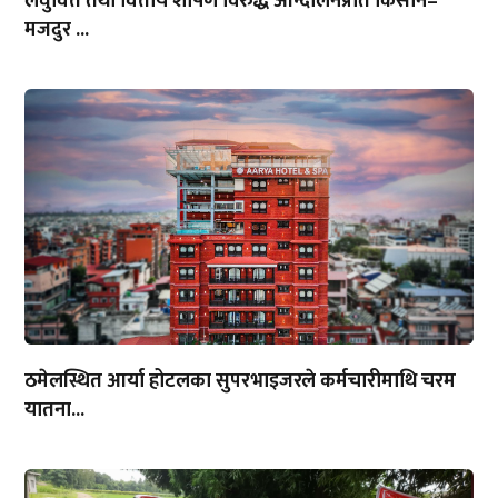
लघुवित्त तथा वित्तीय शोषण विरुद्ध आन्दोलनप्रति किसान–
मजदुर ...
ठमेलस्थित आर्या होटलका सुपरभाइजरले कर्मचारीमाथि चरम
यातना...