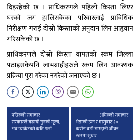
दिइरहेको छ । प्राधिकरणले पहिलो किस्ता लिएर
घरको जग हालिसकेका परिवारलाई प्राविधिक
निरीक्षण गराई दोस्रो किस्ताको अनुदान लिन आहृवान
गरिसकेको छ ।
प्राधिकरणले दोस्रो किस्ता वापतको रकम जिल्ला
पठाइसकेपनि लाभग्राहीहरुले रकम लिन आवश्यक
प्रक्रिया पुरा गरेका नगरेको जनाएको छ ।
Post
पछिल्लाे समाचार
अघिल्लाे समाचार
navigation
सरकारले बढायो नुनको मूल्य,
भेडाको ऊन र मासुबाट १०
अब प्याकेटको कति पर्ला
करोड बढी आम्दानी जीवन
स्तरमा सुधार