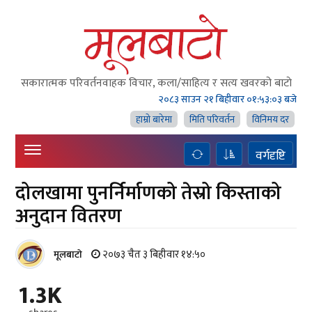
सकारात्मक परिवर्तनवाहक विचार, कला/साहित्य र सत्य खवरको बाटाे
२०८३ साउन २१ बिहीवार
०१:५३:०४ बजे
हाम्राे बारेमा
मिति परिवर्तन
विनिमय दर
वर्गदृष्टि
दोलखामा पुनर्निर्माणको तेस्रो किस्ताको
अनुदान वितरण
२०७३ चैत ३ बिहीवार १४:५०
मूलबाटाे
1.3K