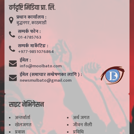
वर्गदृष्टि मिडिया प्रा. लि.
प्रधान कार्यालय :
बुद्धनगर, काठमाडाैं
सम्पर्क फाेन :
01-4785763
सम्पर्क मार्केटिङ :
+977-9851076864
ईमेल :
info@moolbato.com
ईमेल (समाचार सम्प्रेषणका लागि ) :
newsmulbato@gmail.com
साइट नेभिगेसन
अन्तर्वार्ता
अर्थ जगत
खेलजगत
जीवन सैली
प्रवास
प्रविधि