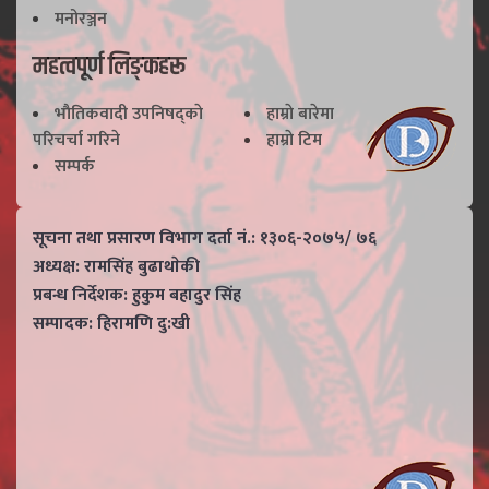
मनोरञ्जन
महत्वपूर्ण लिङ्कहरू
भाैतिकवादी उपनिषद्काे
हाम्राे बारेमा
परिचर्चा गरिने
हाम्राे टिम
सम्पर्क
सूचना तथा प्रसारण विभाग दर्ता नं.: १३०६-२०७५/ ७६
अध्यक्ष: रामसिंह बुढाथाेकी
प्रबन्ध निर्देशक: हुकुम बहादुर सिंह
सम्पादक: हिरामणि दु:खी