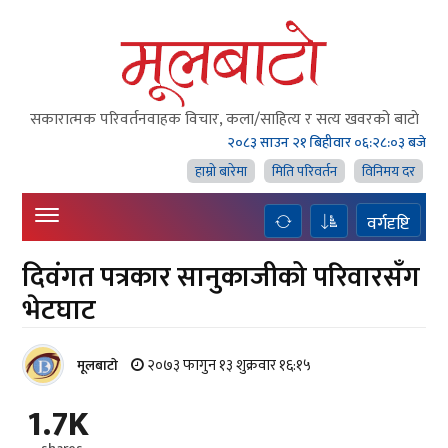
सकारात्मक परिवर्तनवाहक विचार, कला/साहित्य र सत्य खवरको बाटाे
२०८३ साउन २१ बिहीवार
०६:२८:०५ बजे
हाम्राे बारेमा
मिति परिवर्तन
विनिमय दर
वर्गदृष्टि
दिवंगत पत्रकार सानुकाजीको परिवारसँग
भेटघाट
२०७३ फागुन १३ शुक्रवार १६:१५
मूलबाटाे
1.7K