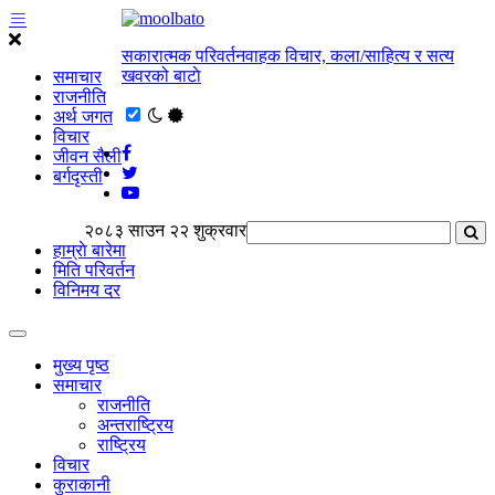
सकारात्मक परिवर्तनवाहक विचार, कला/साहित्य र सत्य
खवरको बाटाे
समाचार
राजनीति
अर्थ जगत
विचार
जीवन सैली
बर्गदृस्ती
२०८३ साउन २२ शुक्रवार
हाम्राे बारेमा
मिति परिवर्तन
विनिमय दर
मुख्य पृष्ठ
समाचार
राजनीति
अन्तराष्ट्रिय
राष्ट्रिय
विचार
कुराकानी