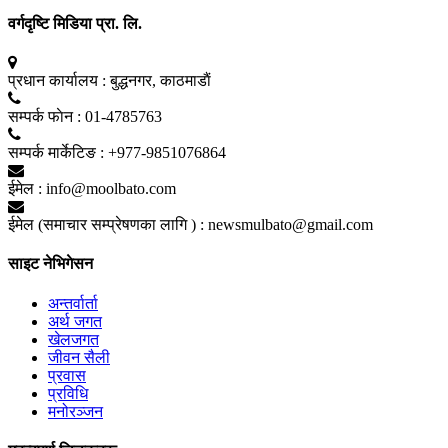
वर्गदृष्टि मिडिया प्रा. लि.
प्रधान कार्यालय :
बुद्धनगर, काठमाडाैं
सम्पर्क फाेन :
01-4785763
सम्पर्क मार्केटिङ :
+977-9851076864
ईमेल :
info@moolbato.com
ईमेल (समाचार सम्प्रेषणका लागि ) :
newsmulbato@gmail.com
साइट नेभिगेसन
अन्तर्वार्ता
अर्थ जगत
खेलजगत
जीवन सैली
प्रवास
प्रविधि
मनोरञ्जन