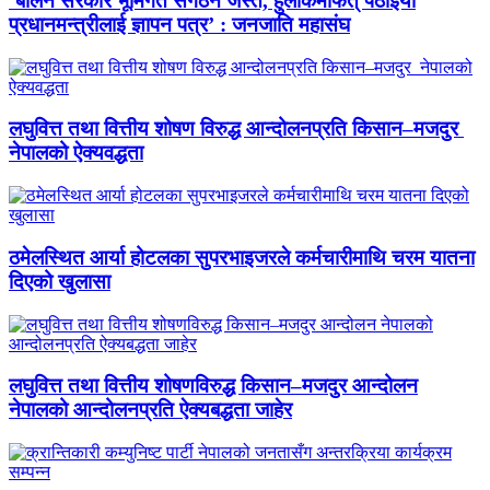
‘बालेन सरकार भूमिगत संगठन जस्तै, हुलाकमार्फत् पठाइयो
प्रधानमन्त्रीलाई ज्ञापन पत्र’ : जनजाति महासंघ
लघुवित्त तथा वित्तीय शोषण विरुद्ध आन्दोलनप्रति किसान–मजदुर
नेपालको ऐक्यवद्धता
ठमेलस्थित आर्या होटलका सुपरभाइजरले कर्मचारीमाथि चरम यातना
दिएको खुलासा
लघुवित्त तथा वित्तीय शोषणविरुद्ध किसान–मजदुर आन्दोलन
नेपालको आन्दोलनप्रति ऐक्यबद्धता जाहेर