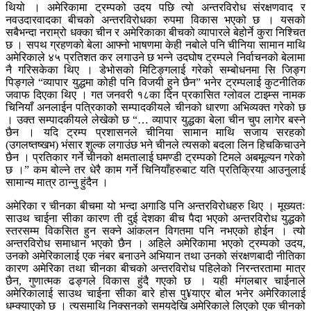
थियो । अमेरिकामा ट्रम्पको उदय पछि त्यो अन्तरविरोध संरक्षणवाद र
नवउदारवादका बीचको अन्तरविरोधका रुपमा विकास भएको छ । यसको
सबैभन्दा नराम्रो धक्का चीन र अमेरिकाका बीचको व्यापारले बेहोर्ने कुरा निश्चित
छ । सपथ ग्रहणको बेला आफ्नो भाषणमा केही नबोले पनि चीनिया सामान माथि
अमेरिकाले ४५ प्रतिशत कर लगाउने छ भन्ने उदघोष ट्रम्पले निर्वाचनको बेलामा
नै गरिसकेका थिए । डेभोसको मिटिङ्गलाई गरेको सम्बोधनमा सि जिङ्ग
पिङ्गले “व्यापार युद्धमा कोही पनि विजयी हुने छैन” भनेर ट्रम्पलाई कुटनीतिक
जवाफ दिएका थिए । गत जनवरी १८का दिन प्रकासित ग्लोवल टाइम्स नामक
चिनियाँ अनलाईन पत्रिकाकोे सम्पादकीयले चीनको धारणा अभिव्यक्त गरेको छ
। उक्त सम्पादकीयले लेखेको छ “… व्यापार युद्धका बेला चीन चुप लागेर बस्ने
छैन । यदि ट्रम्प प्रशासनले चीनिया सामान माथि सजाय सरहको
(उगलष्तष्खभ) भंसार शुल्क लगाउंछ भने चीनले त्यसको बदला लिन हिचकिचाउने
छैन । प्रतिकार गर्ने चीनको क्षमतालाई घमण्डी ट्रम्पको टिमले अबमूल्यन गरेको
छ ।” कम बोल्ने तर धेरै काम गर्ने चिनियाँहरुबाट यति प्रतिक्रिया आउनुलाई
सामान्य मात्र ठान्नु हुंदैन ।
अमेरिका र चीनका बीचमा यो भन्दा अगाडि पनि अन्तरविरोधहरु थिए । मूख्यतः
साउथ चाईना सीका कारण ती दुई देशका बीच पैदा भएको अन्तरविरोध युद्धको
स्तरसम्म विकसित हुन सक्ने आंकलन विगतमा पनि नभएको होईन । त्यो
अन्तरविरोध समाधान भएको छैन । अहिले अमेरिकामा भएको ट्रम्पको उदय,
उनको अमेरिकालाई एक नंबर बनाउने अभियान तथा उनको संरक्षणबादी नीतिका
कारण अमेरिका तथा चीनका बीचको अन्तरविरोध पहिलेको निरन्तरतामा मात्र
छैन, गुणात्मक ढङ्गले विकास हुंदै गएको छ । यही मंगलबार चाईनाले
अमेरिकालाई साउथ चाईना सीका बारे होस पु¥याएर बोल भनेर अमेरिकालाई
धम्क्याएको छ । त्यसमाथि निक्सनको समयदेखि अमेरिकाले लिएको एक चीनको