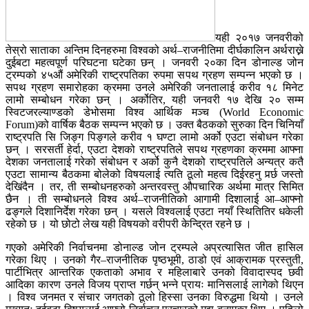
यही २०१७ जनवरीको
तेस्रो साताका अन्तिम दिनहरुमा विश्वको अर्थ–राजनीतिमा दीर्घकालिन अर्थराख्ने
दुईबटा महत्वपूर्ण परिघटना घटेका छन् । जनवरी २०का दिन डोनाल्ड जोन
ट्रम्पको ४५औं अमेरिकी राष्ट्रपतिका रुपमा सपथ ग्रहण सम्पन्न भएको छ ।
सपथ ग्रहण समारोहका क्रममा उनले अमेरिकी जनतालाई करीव १८ मिनेट
लामो सम्बोधन गरेका छन् । अर्कोतिर, यही जनवरी १७ देखि २० सम्म
स्विटजरल्याण्डको डेभोसमा विश्व आर्थिक मञ्च (World Economic
Forum)को वार्षिक बैठक सम्पन्न भएको छ । उक्त बैठकको सुरुका दिन चिनियाँ
राष्ट्रपति सि जिङ्ग पिङ्गले करीव १ घण्टा लामो अर्को एउटा संबोधन गरेका
छन् । सरसर्ती हेर्दा, एउटा देशको राष्ट्रपतिले सपथ ग्रहणका क्रममा आफ्ना
देशका जनतालाई गरेको संबोधन र अर्को कुनै देशको राष्ट्रपतिले अन्यत्र कतै
एउटा सामान्य बैठकमा बोलेको विषयलाई त्यति ठूलो महत्व दिईरहनु पर्र्छ जस्तो
देखिंदैन । तर, ती सम्बोधनहरुको अन्तरवस्तु औपचारिक अर्थमा मात्र सिमित
छैन । ती सम्बोधनले विश्व अर्थ–राजनीतिको आगामी दिशालाई आ–आफ्नो
ढङ्गले दिशानिर्देश गरेका छन् । यसले विश्वलाई एउटा नयाँ स्थितितिर धकेली
रहेको छ । यो छोटो लेख यही विषयको वरीपरी केन्द्रित रहने छ ।
गएको अमेरिकी निर्वाचनमा डोनाल्ड जोन ट्रम्पले अप्रत्यासित जीत हासिल
गरेका थिए । उनको गैर–राजनीतिक पृष्ठभूमी, ठाडो एवं आक्रामक प्रस्तुती,
पार्टीभित्र आन्तरिक एकताको अभाव र महिलाबारे उनको विवादास्पद छवी
आदिका कारण उनले विजय प्राप्त गर्छन् भन्ने प्रायः मानिसलाई लागेको थिएन
। विश्व जनमत र संचार जगतको ठूलो हिस्सा उनका विरुद्धमा थियो । उनले