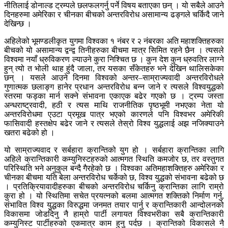
नीतिलाई डोनाल्ड ट्रम्पले छलफलगर्नु पर्ने विषय बताएका छन् । यो सबैले आउने
दिनहरुमा अमेरिका र चीनका बीचको अन्तरविरोध असामान्य ढङ्गले चर्किदै जाने
देखिन्छ ।
अहिलेको भूमण्डलीकृत युगमा विश्वका १ नंबर र २ नंबरका अति महाशक्तिहरुका
बीचको यो असामान्य द्वन्द्व तिनीहरुका बीचमा मात्र सिमित रहने छैन । त्यसले
विश्वमा नयाँ ध्रुविकरण ल्याउने कुरा निश्चित छ । कुन देश कुन ध्रुवतिर लाग्ने
हुन् त्यो त भोली थाह हुंदै जाला, तर यसका सँकेतहरु भने देखिन थालिसकेका
छन् । यसले आउने दिनमा विश्वको अन्तर–साम्राज्यवादी अन्तरविरोधले
गुणात्मक छलाङ्ग हानेर प्रधान अन्तरविरोध बन्न जाने र त्यसले विश्वयुद्धको
स्तरमा फड्का मार्न सक्ने संभावना एकाएक बढेर गएको छ । ट्रम्प जस्ता
अन्धराष्ट्रवादी, हठी र त्यस माथि राजनीतिक पृष्ठभूमी नभएका नेता यो
अन्तरविरोधमा एउटा प्रमूख पात्र भएको कारणले पनि विश्वभर अमेरिकी
फासिवादी हस्तक्षेप बढेर जाने र त्यसले तेस्रो विश्व युद्धलाई अझ नजिक्याउने
खतरा बढेको हो ।
यो साम्राज्यवाद र सर्बहारा क्रान्तिको युग हो । सर्बहारा क्रान्तिका लागि
अहिले क्रान्तिकारी कम्युनिस्टहरुको आत्मगत स्थिति कमजोर छ, तर वस्तुगत
परिस्थिति भने अनुकुल बन्दै गैरहेको छ । विश्वका अतिमहाशक्तिहरु अमेरिका र
चीनका बीचमा यति बेला अन्तरविरोध चर्केको छ, विश्व युद्धको संभावना बढेको छ
। प्रतिक्रियावादीहरुका बीचको अन्तरविरोध चर्किनु क्रान्तिका लागि राम्रो
कुरा हो । यो स्थितिमा सचेत प्रयत्नको बलमा आत्मगत शक्तिको निर्माण गर्नु,
संभावित विश्व युद्धका विरुद्धमा जनमत तयार पार्नु र क्रान्तिकारी आन्दोलनको
विकासमा जोडदिनु नै हाम्रो पार्टी लगायत विश्वभरीका सबै क्रान्तिकारी
कम्युनिस्ट पार्टीहरुको एकमात्र काम हुनु पर्दछ । क्रान्तिको विकासले नै