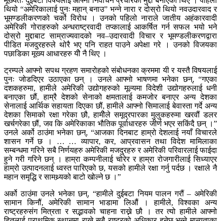
मूख्यतः दुईबटा विषयलाई आफ्नो निर्वाचन प्रचारको मुद्दा बनाएका थिए । पहिलो
थियो “अमेरिकालाई पुनः महान् बनाउ” भन्ने नारा र दोस्रो थियो नवउदारवाद र
भूमण्डलीकरणको चर्को विरोध । उनको पहिलो नाराले जातीय अहंकारवादी
अमेरिकी गोराहरुको अन्धराष्ट्रवादी तप्कालाई आकर्षित गर्न सफल भयो भने
दोस्रो मुद्दाबाट साम्राज्यवादको नव–उदारवादी विचार र भूमण्डलीकरणद्वारा
पीडित मजदुरहरुले थोरै भए पनि राहत पाउने अपेक्षा गरे । उनको विजयका
पछाडिका मूख्य आधारहरु यीे नै थिए ।
ट्रम्पले आफ्नो सपथ ग्रहण समारोहको संबोधनका क्रममा यी र यस्तै विषयलाई
पुनः जोडदिएर उठाएका छन् । उनले आफ्नो भाषणमा भनेका छन्, “गएका
दशकहरुमा, हामीले अमेरिकी उद्योगहरुको मूल्यमा विदेशी उद्योगहरुलाई धनी
बनाएका छौं, हाम्रै देशको सेनाको क्षमतालाई कमजोर बनाएर अन्य देशका
सेनालाई आर्थिक सहायता दिएका छौं, हामीले आफ्नो सिमालाई बेवास्ता गर्दे अन्य
देशका सिमाको रक्षा गरेका छौ, हामीेले समूद्रपारका मुलुकहरुमा खरवौं डलर
खर्चगरेका छौं, जव कि अमेरिकाका भौतिक पूर्वाधारहरु जीर्ण भएर सकिंदै छन् ।”
उनले अर्को ठाउंमा भनेका छन्, “आजका दिनबाट हाम्रो देशलाई नयाँ विचारले
शासन गर्ने छ । … … व्यापार, कर, आप्रवासन तथा विदेश मामिलाका
सम्बन्धमा गरिने सबै निर्णयहरु अमेरिकी मजदुरहरु र अमेरिकी परिवारलाई फाईदा
हुने गरी गरिने छन् । हाम्रा कम्पनीलाई चोरेर र हाम्रा रोजगारीलाई सिध्याएर
हाम्रो उत्पादनलाई ध्वस्त पारिएको छ, यसको हामीले रक्षा गर्नु पर्दछ । रक्षाले नै
महान समृद्धि र सामथ्र्यको बाटो खोल्ने छ ।”
अर्को ठाउंमा उनले भनेका छन्, “हामीले दुईबटा नियम पालन गरौं – अमेरिकी
सामान किनौं, अमेरिकी सामान भाडामा लिऔं । हामीले, विश्वका अन्य
राष्ट्रहरुसंग मित्रता र सद्भावको चाहना राख्ने छौ । तर त्यो हामीले आफ्नो
हितलाई प्राथमिक स्थानमा राख्ने सबै राष्ट्रको अधिकार हुनेछ भन्ने मान्यताका