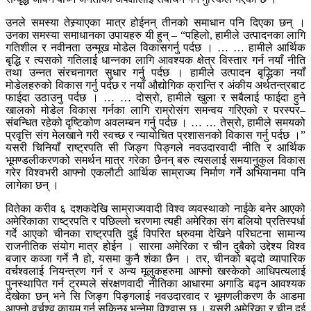
उनले समस्या तेस्र्याएका मात्र होईनन् तीनको समाधान पनि दिएका छन् ।
उनका समस्या समाधानका उपायहरु यी हुन् – “पहिलो, हामीले उत्पादनका लागि
गतिशील र नवीनता उन्मूख मोडेल विकासगर्नु पर्दछ । … … हामीले आर्थिक
बृद्धि र त्यसको गतिलाई धान्नका लागि आवश्यक क्षेत्र विस्तार गर्न नयाँ नीति
तथा उन्नत संरचनागत सुधार गर्नु पर्दछ । हामीले उत्पादन बृद्धिका नयाँ
मोडेलहरुको विकास गर्नु पर्दछ र नयाँ औद्योगिक क्रान्ति र अंकीय अर्थतन्त्रबाट
फाईदा उठाउनु पर्दछ । … … दोस्रो, हामीले खुला र सबैलाई फाईदा हुने
खालको मोडेल विकास गर्नका लागि राम्रोसंग समन्वय गरिएको र परस्पर–
संबन्धित रहेको दृष्टिकोण अवलम्बन गर्नु पर्दछ । … … तेस्रो, हामीले समयको
प्रवृत्ति संग मेलखाने गरी स्वच्छ र न्यायोचित प्रशासनको विकास गर्नु पर्दछ ।”
यसरी चिनियाँ राष्ट्रपति सी जिङ्ग पिङ्गले नवउदारवादी नीति र आर्थिक
भूमण्डलीकरणको समर्थन मात्र गरेका छैनन् बरु त्यसलाई समयानुकुल विकास
गरेर विश्वभरी आफ्नो एकलौटी आर्थिक साम्राज्य निर्माण गर्ने अभियानमा पनि
लागेका छन् ।
वितेका करीव ६ दशकदेखि साम्राज्यवादी विश्व व्यवस्थाको नाईके बनेर आएको
अमेरिकाका राष्ट्रपति र पछिल्लो चरणमा त्यही अमेरिका संग बलियो प्रतिस्पर्धा
गर्दे आएको चीनका राष्ट्रपति दुई विपरित ध्रुवमा देखिने परिघटना सामान्य
राजनीतिक संयोग मात्र होईन । सारमा अमेरिका र चीन दुबैको उद्देश्य विश्व
बजार कव्जा गर्ने नै हो, यसमा कुनै शंका छैन । तर, चीनको बढ्दो व्यापारिक
वर्चश्वलाई नियन्त्रण गर्न र अन्य मूलुकहरुमा आफ्नो खस्केको आधिपत्यलाई
पुनस्थापित गर्न ट्रम्पले संरक्षणवादी नीतिका आधारमा अगाडि बढ्न आवश्यक
देखेका छन् भने सि जिङ्ग पिङ्गलाई नवउदारवाद र भूमणलीकरण कै आडमा
आफ्नो वर्चश्व कायम गर्न सकिन्छ भन्नेमा विश्वास छ । यसरी अमेरिका र चीन दुई