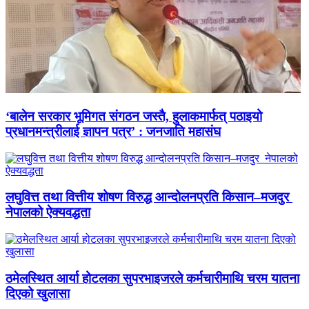
‘बालेन सरकार भूमिगत संगठन जस्तै, हुलाकमार्फत् पठाइयो
प्रधानमन्त्रीलाई ज्ञापन पत्र’ : जनजाति महासंघ
लघुवित्त तथा वित्तीय शोषण विरुद्ध आन्दोलनप्रति किसान–मजदुर
नेपालको ऐक्यवद्धता
ठमेलस्थित आर्या होटलका सुपरभाइजरले कर्मचारीमाथि चरम यातना
दिएको खुलासा