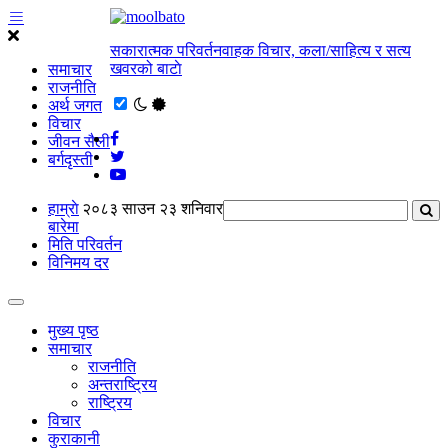
सकारात्मक परिवर्तनवाहक विचार, कला/साहित्य र सत्य
खवरको बाटाे
समाचार
राजनीति
अर्थ जगत
विचार
जीवन सैली
बर्गदृस्ती
हाम्राे
२०८३ साउन २३ शनिवार
बारेमा
मिति परिवर्तन
विनिमय दर
मुख्य पृष्ठ
समाचार
राजनीति
अन्तराष्ट्रिय
राष्ट्रिय
विचार
कुराकानी