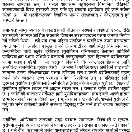
ध्रुवमा उभिएका छन् । यसले आजसम्म बहुध्रुवमा विभाजित देखिएको
साम्राज्यवादी विश्व ट्रम्पको उदय पछि दुई ध्रुवमा ध्रुविकृत हुदै जाने संकेत
गरेको छ । यो ध्रुवीकरणको वैचारिक आधार संरक्षणवाद र नवउदारवाद हुने
स्पष्ट देखिन्छ ।
समान्यतः साम्राज्यवादको नवउदारवादी नीतका कारणले र विशेषतः २००८ देखि
सुरुभएको भयानक आर्थिक संकटले विश्वभर संरक्षणवादका पक्षमा जनमत निर्माण
गर्दै लगेको थियो । त्यो सबै भन्दा पहिला संगठित र व्यवस्थित रुपमा बेलायतमा
व्यक्त भयो । त्यहाँका प्रमूख राजनीतिक पार्टीहरु आफैभित्र विभाजित भए,
कन्जर्भेटिक पार्टी खुलेर ब्रेक्सिट (युरोपियन युनियनबाट बेलायत बाहिरिने
प्रक्रिया)को पक्षमा उभियो र बेलायती मजदुरहरुको ठूलो हिस्साले ब्रेक्सिटको
पक्षमा मतदान ग¥योे । यो वस्तुतः विश्वभरी कै नवउदारवादीहरुका लागि
अनपेक्षित राजनीतिक प्रहार थियो । त्यसमाथि अहिले आएर अमेरिकी राष्ट्रपती
डोनाल्ड ट्रम्प संरक्षणवादको पक्षमा उभिएका छन र उनले ब्रेक्सिटलाई महान्
कार्य भनेर त्यसको उच्च प्रशंसा समेत गरिसकेका छन् । यतिमात्र होईन
ट्रम्पले युरोपियन युनियनलाई जर्मनीको हतियार बनेको बताएर युरोपका देशहरुले
युरोपियन युनियन छाडनु पर्ने आह्वान गरेका छन् । यसबाट युरोप तरंगित भएको
छ । जर्मनीकी चान्सलर मर्केलले हामी युरोपियनहरुको भाग्य हाम्रो आफ्नै हातमा
छ भनेर यसको जवाफ दिएकी छन् । फ्रान्सका राष्ट्रपति होल्याण्डेले युरोपले के
गर्नु पर्छ भनेर हामीलाई कसैले सल्लाह दिइराख्नु पर्दैन भन्ने ठाडो जवाफ फर्काएका
छन् ।
अर्कोतिर, अमेरिकामा ट्रम्पको उदय पश्चात् सामान्यतः विश्वभरी र मूख्यतः
युरोपमा बुर्जुवा अन्धराष्ट्रवादको पक्षमा लहर आउने संभावना एकाएक बढेर गएको
छ । यसै बीच, फ्रान्सको बुर्जुवा अन्धराष्ट्रवादी संगठन राष्ट्रीय मोर्चाकी प्रमूख