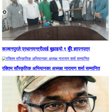
कञ्चनपुरले प्रधानमन्त्रीलाई बुझाइयो ९ बुँदे ज्ञापनपत्र
रक्तिम साँस्कृतिक अभियानका अध्यक्ष नारायण शर्मा सम्मानित