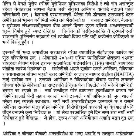
मेरिन ले पेनले युरोप भरीका युरोपियन युनियनका विरोधी र त्यो संग असन्तुष्ट
रहेका नेताहरुका साथमा बैठक बसी संयुक्त अभियान अगाडि बढाउने पहल
गरिसकेकी छन् । बेलायती प्रधानमन्त्री थेरेसा मेले डोनाल्ड ट्रम्पलाई भेटन
अमेरिकाको भ्रमण गर्ने मिती समेत तय भैसकेको छ । यसबाट अमेरिका, बेलायत
र युरोपका संरक्षणवादीहरुका बीच आउने दिनमा एउटा बलियो अन्धराष्ट्रवादी
ध्रुब निर्माण हुने स्पष्ट देखिन्छ । निर्वाचनको प्रक्रियादेखि नै ट्रम्पले रुसी
राष्ट्रपति पुटिनसंग सहकार्य गर्न खोजेको विषय पनि यही कडीसंग जोडिएको छ
भन्ने बिर्सनु हुदैन ।
ट्रम्पले यो भन्दा अगाडीका सरकारले गरेका व्यापारिक संझौताहरु खारेज गर्न
सुरु गरिसकेका छन् । ओवामाले २०१०मा एशिया प्यासिफिक क्षेत्रका १२वटा
राष्ट्रका बीचमा गरेको ट्रान्स एटलान्टिक पार्टनरसिप (TPP) नामको व्यापारिक
संझौता खारेज भैसकेको छ । खारेजीको आउने सूचीमा उनले अमेरिका, मेक्सिको
र क्यानाडाका बीचमा भएको उत्तर अमेरिकी स्वतन्त्र व्यापार संझौता (NAFTA)
लाई राखेका छन् । ट्रम्पले अमेरिका र मेक्सिकोका बीचमा पर्खाल लगाउने
घोषणा गरेपछि मेक्सिकोका राष्ट्रपति ईन्रिक पेना निएटोले गर्ने भनेको अमेरिकी
भ्रमण रद्द भएको छ । नयाँ सन्धीहरु गरेर व्यापारमा एकाधिकार कायम गर्न
“अमेरिकालाई फेरी महान बनाउ” भन्ने ट्रम्पले नयाँ अभियानको जुन थालनी
गरेका छन् त्यसले स्वभावतः नयाँ–नयाँ अन्तरविरोधहरु जन्माउने छ र यसले
अमेरिका समर्थक मात्र होइन अमेरिका विरोधी ध्रुवीकरणको प्रक्रियालाई पनि
तीव्र बनाउने कुरा निश्चित छ । यो लेख प्रकासित हुने दिन सम्म अरु नयाँ–नयाँ
निर्णयहरु हुने देखिन्छ । जे होस, ट्रम्प आफ्नो अभियानमा अगाडि बढ्न दृढ छन्
।
अमेरिका र चीनका बीचको अन्तरविरोध यो भन्दा अगाडि नै सतहमा आईसकेको