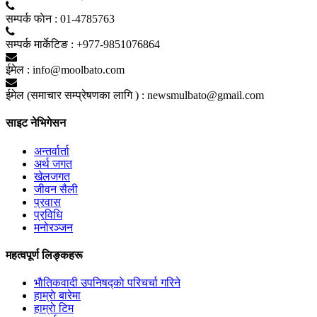
सम्पर्क फाेन :
01-4785763
सम्पर्क मार्केटिङ :
+977-9851076864
ईमेल :
info@moolbato.com
ईमेल (समाचार सम्प्रेषणका लागि ) :
newsmulbato@gmail.com
साइट नेभिगेसन
अन्तर्वार्ता
अर्थ जगत
खेलजगत
जीवन सैली
प्रवास
प्रविधि
मनोरञ्जन
महत्वपूर्ण लिङ्कहरू
भाैतिकवादी उपनिषद्काे परिचर्चा गरिने
हाम्राे बारेमा
हाम्राे टिम