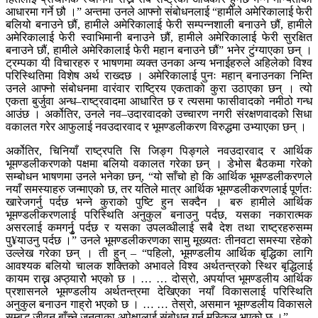
आधारमा गर्ने छौ ।” अन्तमा उनले आफ्नो संबोधनलाई “हामीले अमेरिकालाई फेरी
बलियो बनाउने छौं, हामीले अमेरिकालाई फेरी सम्पन्नशाली बनाउने छौं, हामीले
अमेरिकालाई फेरी स्वाभिमानी बनाउने छौं, हामीले अमेरिकालाई फेरी सुरक्षित
बनाउने छौं, हामीले अमेरिकालाई फेरी महान बनाउने छौं” भनेर टुंग्याएका छन् ।
ट्रम्पका यी विचारहरु र भाषणमा व्यक्त उनका अन्य भनाईहरुले अहिलेको विश्व
परिस्थितिमा विशेष अर्थ राख्दछ । अमेरिकालाई पुनः महान् बनाउनका निम्ति
उनले आफ्नो संबोधनमा वारंवार राष्ट्रिय एकताको कुरा उठाएका छन् । त्यो
एकता बुर्जुवा अन्ध–राष्ट्रवादमा आधारित छ र त्यसमा फासीवादको नमीठो गन्ध
आउंछ । अर्कोतिर, उनले नव–उदारवादको उच्चारण नगरी संरक्षणवादको सिधा
वकालत गरेर आफुलाई नवउदारवाद र भूमण्डलीकरण विरुद्धमा उभ्याएका छन् ।
अर्कोतिर, चिनियाँ राष्ट्रपति सि जिङ्ग पिङ्गले नवउदारवाद र आर्थिक
भूमण्डलीकरणको पक्षमा बलियो वकालत गरेका छन् । डेभोस बैठकमा गरेको
सम्बोधन भाषणमा उनले भनेका छन्, “यो साँचो हो कि आर्थिक भूमण्डलीकरणले
नयाँ समस्याहरु जन्माएको छ, तर यतिले मात्र आर्थिक भूमण्डलीकरणलाई पूर्णतः
खारेजगर्नु पर्दछ भन्ने कुराको पुष्टि हुन सक्दैन । बरु हामीले आर्थिक
भूमण्डलीकरणलाई परिस्थिति अनुकुल बनाउनु पर्दछ, यसका नकारात्मक
असरलाई कमगर्नुृ पर्दछ र यसका उपलव्धीलाई सबै देश तथा राष्ट्रहरुसम्म
पु¥याउनु पर्दछ ।” उनले भूमण्डलीकरणका सामु मूख्यतः तीनवटा समस्या रहेको
उल्लेख गरेका छन् । ती हुन् – “पहिलो, भूमण्डलीय आर्थिक बृद्धिका लागि
आवश्यक बलियो चालक शक्तिको अभावले विश्व अर्थतन्त्रको स्थिर बृद्धिलाई
कायम राख्न अप्ठ्यारोे भएको छ । … … दोस्रो, अपर्याप्त भूमण्डलीय आर्थिक
प्रशासनले भूमण्डलीय अर्थतन्त्रमा देखिएका नयाँ विकासलाई परिस्थिति
अनुकुल बनाउन गाह्रो भएको छ । … … तेस्रो, असमान भूमण्डलीय विकासले
सम्बृद्ध जीवन बाँच्ने जनताका अपेक्षालाई संबोधन गर्न मुस्किल भएको छ ।”