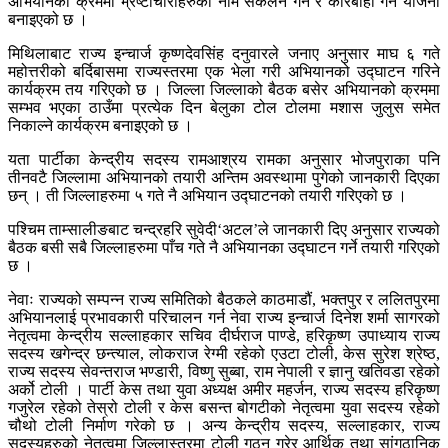
अभियानको क्रममा भ्रष्टाचारीहरुको नाम संकलन गर्ने र कारबाही गर्ने योजना
बनाइएको छ ।
मिथिलाबाट राज्य इन्चार्ज कृष्णदेवसिंह दनुवारले जनाए अनुसार माघ ६ गते
महोत्तरीको बर्दिबासमा राज्यस्तरमा एक भेला गरी अभियानको उद्घाटन गरिने
कार्यक्रम तय गरिएको छ । जिल्ला जिल्लाको बैठक बसेर अभियानको क्रममा
सम्भव भएका ठाउँमा प्रत्येक दिन बेलुका टोल टोलमा मशास जुलुस समेत
निकाल्ने कार्यक्रम बनाइएको छ ।
यता पार्टीका केन्द्रीय सदस्य रामआश्रय रामका अनुसार भोजपुराका पनि
तीनवटै जिल्लामा अभियानको तयारी अन्तिम अवस्थामा पुगेको जानकारी दिएका
छन् । ती जिल्लाहरुमा ५ गते नै अभियान उद्घाटनको तयारी गरिएको छ ।
पश्चिम ताम्सालीङबाट चन्द्रहरि सुवेदी‘अटल’ले जानकारी दिए अनुसार राज्यको
बैठक बसी सबै जिल्लाहरुमा पाँच गते नै अभियानका उद्घाटन गर्ने तयारी गरिएको
छ ।
नेवाः राज्यको सम्पन्न राज्य समितिको बैठकले काठमाडौं, भक्तपुर र ललितपुरमा
अभियानलाई प्रभावकारी परिचालन गर्न नेवा राज्य इन्चार्ज दिनेश शर्मा सागरको
नेतृत्वमा केन्द्रीय सल्लाहकार सचिव दीर्घराज पाण्डे, हरिकृष्ण उपाध्याय राज्य
सदस्य खगेन्द्र छन्त्याल, लोकराज रेग्मी रहेको एउटा टोली, केस सुरेश श्रेष्ठ,
राज्य सदस्य सेवन्तराज भण्डारी, विष्णु सुब्बा, राम नेपाली र ज्ञानु खतिवडा रहेको
अर्को टोली । पार्टी केस तथा युवा अध्यक्ष अमीर महर्जन, राज्य सदस्य हरिकृष्ण
गजुरेल रहेको तेस्रो टोली र केस बसन्त बोगटीको नेतृत्वमा युवा सदस्य रहेको
चौथो टोली निर्माण गरेको छ । अन्य केन्द्रीय सदस्य, सल्लाहकार, राज्य
सदस्यहरुको नेतृत्वमा जिल्लास्तरमा टोली गठन गरेर आर्थिक तथा सांगठानिक