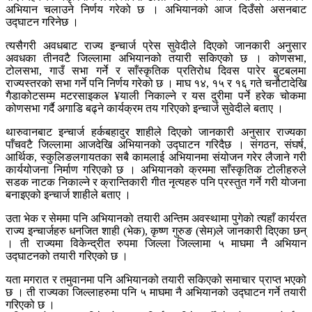
अभियान चलाउने निर्णय गरेको छ । अभियानको आज दिउँसो असनबाट
उद्घाटन गरिनेछ ।
त्यसैगरी अवधबाट राज्य इन्चार्ज प्रेस सुवेदीले दिएको जानकारी अनुसार
अवधका तीनवटै जिल्लामा अभियानको तयारी सकिएको छ । कोणसभा,
टोलसभा, गाउँ सभा गर्ने र साँस्कृतिक प्रतिरोध दिवस पारेर बुटबलमा
राज्यस्तरको सभा गर्ने पनि निर्णय गरेको छ । माघ १४, १५ र १६ गते चनौटादेखि
गैडाकोटसम्म मटरसाइकल ¥याली निकाल्ने र यस दुरीमा पर्ने हरेक चोकमा
कोणसभा गर्दै अगाडि बढ्ने कार्यक्रम तय गरिएको इन्चार्ज सुवेदीले बताए ।
थारुवानबाट इन्चार्ज हर्कबहादुर शाहीले दिएको जानकारी अनुसार राज्यका
पाँचवटै जिल्लामा आजदेखि अभियानको उद्घाटन गरिदैछ । संगठन, संघर्ष,
आर्थिक, स्कुलिङलगायतका सबै कामलाई अभियानमा संयोजन गरेर लैजाने गरी
कार्ययोजना निर्माण गरिएको छ । अभियानको क्रममा साँस्कृतिक टोलीहरुले
सडक नाटक निकाल्ने र क्रान्तिकारी गीत नृत्यहरु पनि प्रस्तुत गर्ने गरी योजना
बनाइएको इन्चार्ज शाहीले बताए ।
उता भेक र सेममा पनि अभियानको तयारी अन्तिम अवस्थामा पुगेको त्यहाँ कार्यरत
राज्य इन्चार्जहरु धनजित शाही (भेक), कृष्ण गुरुङ (सेम)ले जानकारी दिएका छन्
। ती राज्यमा विकेन्द्रीत रुपमा जिल्ला जिल्लामा ५ माघमा नै अभियान
उद्घाटनको तयारी गरिएको छ ।
यता मगरात र तमुवानमा पनि अभियानको तयारी सकिएको समाचार प्राप्त भएको
छ । ती राज्यका जिल्लाहरुमा पनि ५ माघमा नै अभियानको उद्घाटन गर्ने तयारी
गरिएको छ ।