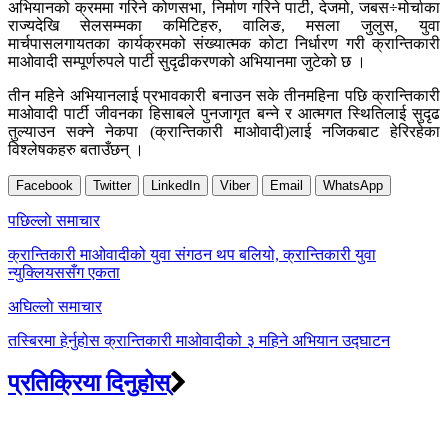
अभियानको क्रममा गरिने कोणसभा, निर्माण गरिने पार्टी, देजमो, जबस÷मोर्चाका
राज्यदेखि सेलसम्मका कमिटिहरु, वालिङ, मसला जुलुस, युवा
मार्चपासलगायतका कार्यक्रमको संख्यात्मक कोटा निर्धारण गरी क्रान्तिकारी
माओवादी सम्पूर्णरुपले पार्टी सुदृढीकरणको अभियानमा जुटेको छ ।
तीन महिने अभियानलाई प्रभावकारी बनाउन सके तीनमहिना पछि क्रान्तिकारी
माओवादी पार्टी जीवनका हिसाबले पुनजागृत बन्ने र आत्मगत स्थितिलाई सुदृढ
तुल्याउन सक्ने नेकपा (क्रान्तिकारी माओवादी)लाई नजिकबाट हेरिरहेका
विश्लेषकहरु बताउँछन् ।
Facebook
Twitter
LinkedIn
Viber
Email
WhatsApp
Post
पछिल्लाे समाचार
navigation
क्रान्तिकारी माओवादीको युवा संगठन थप बलियो, क्रान्तिकारी युवा
न्युक्लियससँग एकता
अघिल्लाे समाचार
तस्बिरमा हेर्नुहोस क्रान्तिकारी माओवादीको ३ महिने अभियान उद्घाटन
प्रतिक्रिया दिनुहोस्