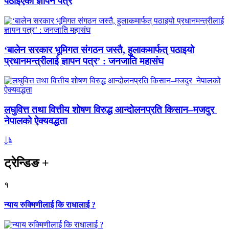
पठाइएको ज्ञापन पत्र
‘बालेन सरकार भूमिगत संगठन जस्तै, हुलाकमार्फत् पठाइयो
प्रधानमन्त्रीलाई ज्ञापन पत्र’ : जनजाति महासंघ
लघुवित्त तथा वित्तीय शोषण विरुद्ध आन्दोलनप्रति किसान–मजदुर
नेपालको ऐक्यवद्धता
ट्रेन्डिङ
+
१
न्याय रुक्मिणीलाई कि राधालाई ?