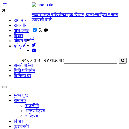
सकारात्मक परिवर्तनवाहक विचार, कला/साहित्य र सत्य
खवरको बाटाे
समाचार
राजनीति
अर्थ जगत
विचार
जीवन सैली
बर्गदृस्ती
२०८३ साउन २४ आइतवार
हाम्राे बारेमा
मिति परिवर्तन
विनिमय दर
मुख्य पृष्ठ
समाचार
राजनीति
अन्तराष्ट्रिय
राष्ट्रिय
विचार
कुराकानी