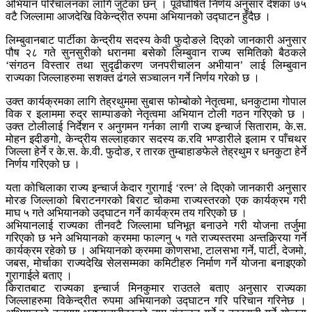
अभियान परिचालनका लागि जुटेका छन् । पूर्वघोषित निर्णय अनुसार देशका ७५
वटै जिल्लामा आजदेखि विकेन्द्रीत रुपमा अभियानको उद्घाटन हुँदैछ ।
लिम्बुवानबाट पार्टीका केन्द्रीय सदस्य केवी फुदोङले दिएको जानकारी अनुसार
पौष २८ गते सुनसुरीको धरानमा बसेको लिम्बुवान राज्य समितिको बैठकले
‘संगठन विस्तार तथा सुदृढीकरण जनपरीचालन अभीयान’ लाई लिम्बुवान
राज्यका जिल्लाहरुमा सशक्त ढंगले सञ्चालन गर्ने निर्णय गरेको छ ।
उक्त कार्यक्रमका लागि तेह्रथुममा सुबास फोम्बोको नेतृत्वमा, धनकुटामा गोपाल
विक र इलाममा रुद्र साम्पाङको नेतृत्वमा अभियान टोली गठन गरिएको छ ।
उक्त टोलीलाई निर्देशन र अनुगमन गर्नका लागी राज्य इन्चार्ज सिताराम, के.स.
मोहन इदीङगो, केन्द्रीय सल्लाहकार सदस्य क.रवि भण्डारीले इलाम र पाँचथर
जिल्ला हेर्ने र के.स. के.वी. फुदोङ, र तारक तुम्बाहाङफेले तेह्रथुम र धनकुटा हेर्ने
निर्णय गरिएको छ ।
यता कोचिलाका राज्य इन्चार्ज केदार गुरागाई ‘रत्न’ ले दिएको जानकारी अनुसार
मोरङ जिल्लाको बिराटनगरको बिराट चोकमा राज्यस्तरको एक कार्यक्रम गरी
माघ ५ गते अभियानको उद्घाटन गर्ने कार्यक्रम तय गरिएको छ ।
अभियानलाई राज्यका तीनवटै जिल्लामा घनिभूत बनाउने गरी योजना तर्जुमा
गरिएको छ भने अभियानको क्रममा फाल्गनु ५ गते राज्यस्तरमा अन्तक्र्रिया गर्ने
कार्यक्रम रहेको छ । अभियानको क्रममा कोणसभा, टालसभा गर्ने, पार्टी, देजमो,
जबस, मोर्चाका राज्यदेखि सेलसम्मका कमिटीहरु निर्माण गर्ने योजना बनाइएको
गुरागाईले बताए ।
किरातबाट राज्यका इन्चार्ज मिनकुमार राउतले बताए अनुसार राज्यका
जिल्लाहरुमा विकेन्द्रीत रुपमा अभियानको उद्घाटन गरि परिचान गरिनेछ ।