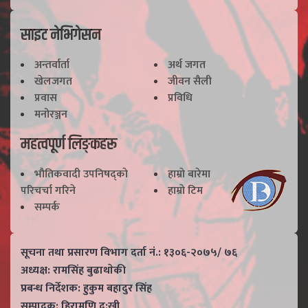
साइट नेभिगेसन
अन्तर्वार्ता
अर्थ जगत
खेलजगत
जीवन सैली
प्रवास
प्रविधि
मनोरञ्जन
महत्वपूर्ण लिङ्कहरू
भाैतिकवादी उपनिषद्काे
हाम्राे बारेमा
परिचर्चा गरिने
हाम्राे टिम
सम्पर्क
सूचना तथा प्रसारण विभाग दर्ता नं.: १३०६-२०७५/ ७६
अध्यक्ष: रामसिंह बुढाथाेकी
प्रबन्ध निर्देशक: हुकुम बहादुर सिंह
सम्पादक: हिरामणि दु:खी