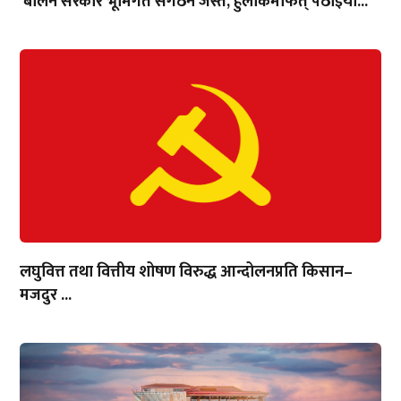
‘बालेन सरकार भूमिगत संगठन जस्तै, हुलाकमार्फत् पठाइयो...
लघुवित्त तथा वित्तीय शोषण विरुद्ध आन्दोलनप्रति किसान–
मजदुर ...