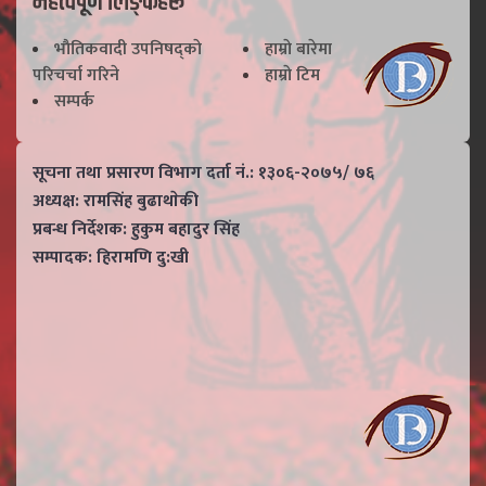
महत्वपूर्ण लिङ्कहरू
भाैतिकवादी उपनिषद्काे
हाम्राे बारेमा
परिचर्चा गरिने
हाम्राे टिम
सम्पर्क
सूचना तथा प्रसारण विभाग दर्ता नं.: १३०६-२०७५/ ७६
अध्यक्ष: रामसिंह बुढाथाेकी
प्रबन्ध निर्देशक: हुकुम बहादुर सिंह
सम्पादक: हिरामणि दु:खी