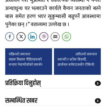
अध्ययन गरी मुआब्जा र वैकल्पिक व्यवस्था नै नगरी
अन्धाधुन्ध घर भत्काउने कार्यले कैयन जनताको बस्ने
बास समेत हरण भएर सुकुम्बासी बन्नुपर्ने आवस्थामा
पुगेका छन् ।” वक्तव्यमा उल्लेख छ ।
Post
पछिल्लाे समाचार
अघिल्लाे समाचार
navigation
सडक विस्तार पीडितहरुको
स्वान्सी र स्टोक विजयी,
बन्दमा नेवाःमोर्चाको समर्थन
आर्सनल बर्नमाउथसँग रोकियो
प्रतिक्रिया दिनुहोस्
सम्बन्धित खबर