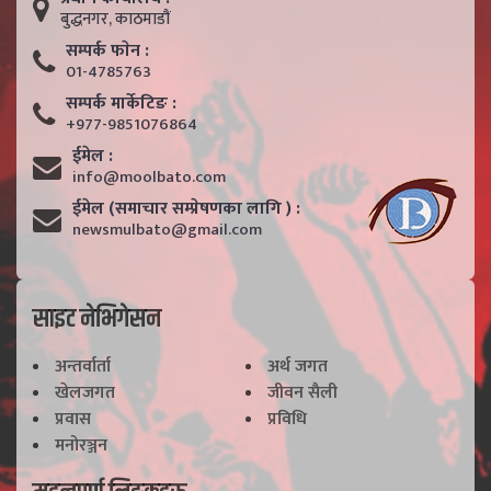
बुद्धनगर, काठमाडाैं
सम्पर्क फाेन :
01-4785763
सम्पर्क मार्केटिङ :
+977-9851076864
ईमेल :
info@moolbato.com
ईमेल (समाचार सम्प्रेषणका लागि ) :
newsmulbato@gmail.com
साइट नेभिगेसन
अन्तर्वार्ता
अर्थ जगत
खेलजगत
जीवन सैली
प्रवास
प्रविधि
मनोरञ्जन