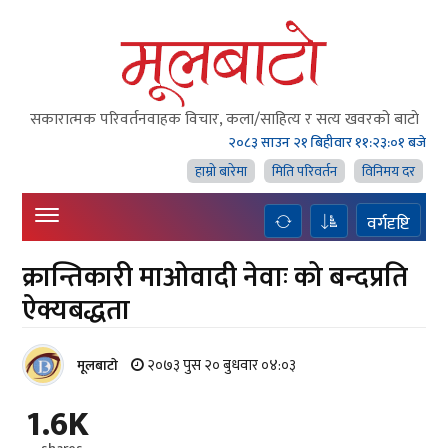
सकारात्मक परिवर्तनवाहक विचार, कला/साहित्य र सत्य खवरको बाटाे
२०८३ साउन २१ बिहीवार
११:२३:०२ बजे
हाम्राे बारेमा
मिति परिवर्तन
विनिमय दर
वर्गदृष्टि
क्रान्तिकारी माओवादी नेवाः को बन्दप्रति
ऐक्यबद्धता
२०७३ पुस २० बुधवार ०४:०३
मूलबाटाे
1.6K