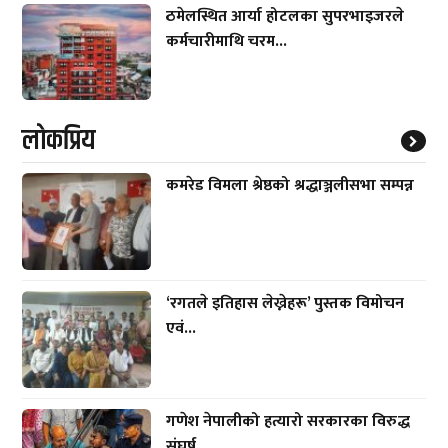
ठमेलस्थित आर्या होटलका सुपरभाइजरले
कर्मचारीमाथि चरम...
लाेकप्रिय
कमरेड विमला श्रेष्ठको श्रद्धाञ्जलीसभा सम्पन्न
‘रगतले इतिहास लेख्नेहरू’ पुस्तक विमोचन
एवं...
गणेश नेपालीको हत्यारो सरकारका विरुद्ध
संघर्ष...