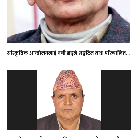
सांस्कृतिक आन्दोलनलाई नयाँ ढङ्गले सङ्गठित तथा परिचालित...