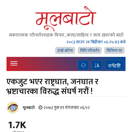
सकारात्मक परिवर्तनवाहक विचार, कला/साहित्य र सत्य खवरको बाटाे
२०८३ साउन २१ बिहीवार
०६:२५:४४ बजे
हाम्राे बारेमा
मिति परिवर्तन
विनिमय दर
वर्गदृष्टि
एकजुट भएर राष्ट्रघात, जनघात र
भ्रष्टाचारका विरुद्ध संघर्ष गरौं !
२०७३ पुस १९ मंगलवार ०६:५२
मूलबाटाे
1.7K