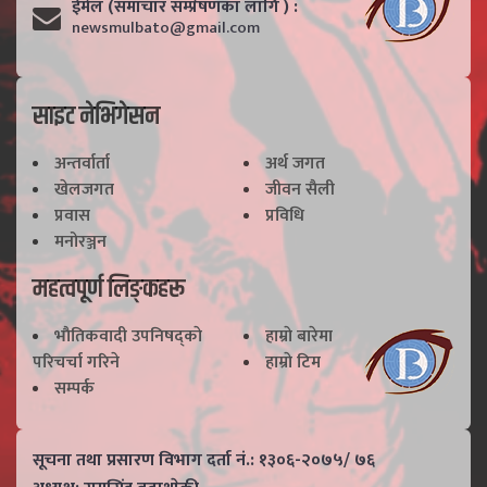
ईमेल (समाचार सम्प्रेषणका लागि ) :
newsmulbato@gmail.com
साइट नेभिगेसन
अन्तर्वार्ता
अर्थ जगत
खेलजगत
जीवन सैली
प्रवास
प्रविधि
मनोरञ्जन
महत्वपूर्ण लिङ्कहरू
भाैतिकवादी उपनिषद्काे
हाम्राे बारेमा
परिचर्चा गरिने
हाम्राे टिम
सम्पर्क
सूचना तथा प्रसारण विभाग दर्ता नं.: १३०६-२०७५/ ७६