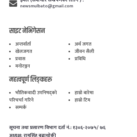
ईमेल (समाचार सम्प्रेषणका लागि ) :
newsmulbato@gmail.com
साइट नेभिगेसन
अन्तर्वार्ता
अर्थ जगत
खेलजगत
जीवन सैली
प्रवास
प्रविधि
मनोरञ्जन
महत्वपूर्ण लिङ्कहरू
भाैतिकवादी उपनिषद्काे
हाम्राे बारेमा
परिचर्चा गरिने
हाम्राे टिम
सम्पर्क
सूचना तथा प्रसारण विभाग दर्ता नं.: १३०६-२०७५/ ७६
अध्यक्ष: रामसिंह बुढाथाेकी