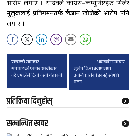
आरोप लगाए । यादवले कांग्रेस–कम्युनिष्टहरु मिलेर
मुलुकलाई प्रतिगमनतर्फ लैजान खोजेको आरोप पनि
लगाए ।
Post
पछिल्लाे समाचार
अघिल्लाे समाचार
navigation
सत्तारुढको प्रस्ताव अस्वीकार
सुर्खेत शिक्षा क्याम्पसमा
गर्दै एमालेले दियो यस्तो चेतावनी
क्रान्तिकारीको इकाई समिति
गठन
प्रतिक्रिया दिनुहोस्
सम्बन्धित खबर