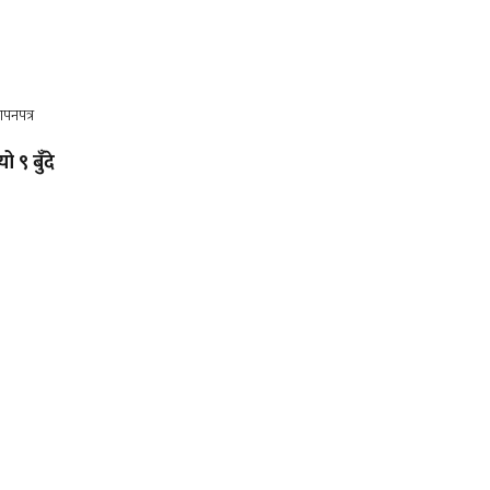
ो ९ बुँदे