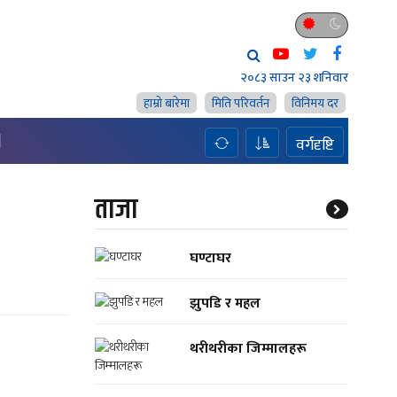
२०८३ साउन २३ शनिवार
हाम्राे बारेमा
मिति परिवर्तन
विनिमय दर
H
वर्गदृष्टि
ताजा
घण्टाघर
झुपडि र महल
थरीथरीका जिम्मालहरू