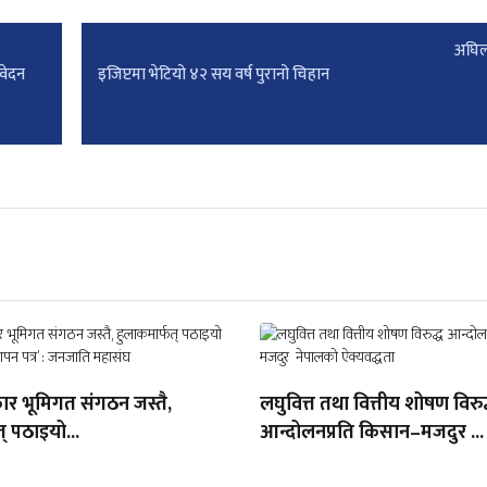
अघिल
िवेदन
इजिप्टमा भेटियो ४२ सय वर्ष पुरानो चिहान
ार भूमिगत संगठन जस्तै,
लघुवित्त तथा वित्तीय शोषण विरुद
् पठाइयो...
आन्दोलनप्रति किसान–मजदुर ...