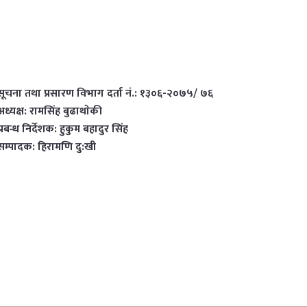
सूचना तथा प्रसारण विभाग दर्ता नं.: १३०६-२०७५/ ७६
अध्यक्ष: रामसिंह बुढाथाेकी
प्रबन्ध निर्देशक: हुकुम बहादुर सिंह
सम्पादक: हिरामणि दु:खी