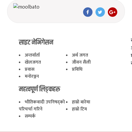
साइट नेभिगेसन
अन्तर्वार्ता
अर्थ जगत
खेलजगत
जीवन सैली
प्रवास
प्रविधि
मनोरञ्जन
महत्वपूर्ण लिङ्कहरू
भाैतिकवादी उपनिषद्काे
हाम्राे बारेमा
परिचर्चा गरिने
हाम्राे टिम
सम्पर्क