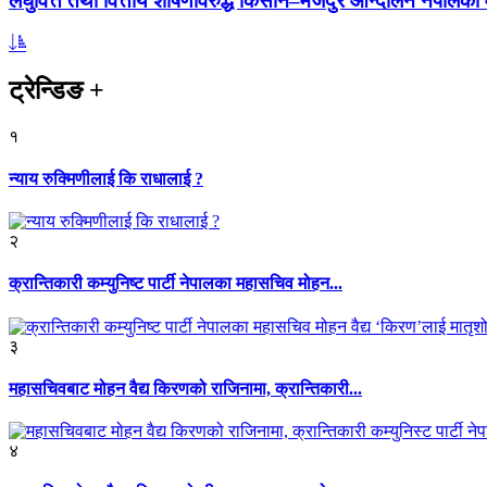
लघुवित्त तथा वित्तीय शोषणविरुद्ध किसान–मजदुर आन्दोलन नेपालको आ
ट्रेन्डिङ
+
१
न्याय रुक्मिणीलाई कि राधालाई ?
२
क्रान्तिकारी कम्युनिष्ट पार्टी नेपालका महासचिव मोहन...
३
महासचिवबाट मोहन वैद्य किरणको राजिनामा, क्रान्तिकारी...
४