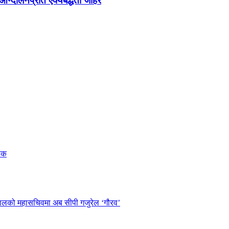
न्दोलनप्रति ऐक्यबद्धता जाहेर