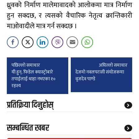
ध्रुवको निर्माण मालेमावादको आलोकमा मात्र निर्माण
हुन सक्दछ, र त्यसको वैचारिक नेतृत्व क्रान्तिकारी
माओवादीले मात्र गर्न सक्दछ ।
Post
पछिल्लाे समाचार
अघिल्लाे समाचार
navigation
यी हुन्, फिडेल क्यास्ट्रोबारे
देजमो नवलपरासी संयोजकमा
तपाईलाई थाहा नभएका १०
वृजदेव पाण्डे
रहश्य
प्रतिक्रिया दिनुहोस्
सम्बन्धित खबर