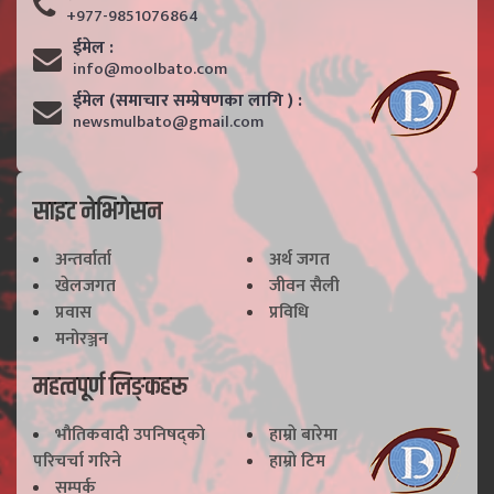
+977-9851076864
ईमेल :
info@moolbato.com
ईमेल (समाचार सम्प्रेषणका लागि ) :
newsmulbato@gmail.com
साइट नेभिगेसन
अन्तर्वार्ता
अर्थ जगत
खेलजगत
जीवन सैली
प्रवास
प्रविधि
मनोरञ्जन
महत्वपूर्ण लिङ्कहरू
भाैतिकवादी उपनिषद्काे
हाम्राे बारेमा
परिचर्चा गरिने
हाम्राे टिम
सम्पर्क