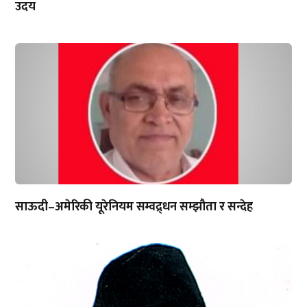
उदय
साऊदी–अमेरिकी यूरेनियम सम्वद्र्धन सम्झौता र सन्देह