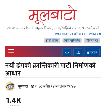
सकारात्मक परिवर्तनवाहक विचार, कला/साहित्य र सत्य खवरको बाटाे
२०८३ साउन २३ शनिवार
०५:२१:३४ बजे
हाम्राे बारेमा
मिति परिवर्तन
विनिमय दर
वर्गदृष्टि
नयाँ ढंगको क्रान्तिकारी पार्टी निर्माणको
आधार
२०७३ मंसिर १४ मंगलवार ११:४७
मूलबाटाे
1.4K