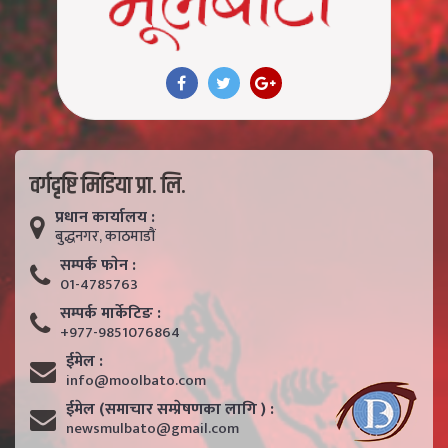
वर्गदृष्टि मिडिया प्रा. लि.
प्रधान कार्यालय :
बुद्धनगर, काठमाडाैं
सम्पर्क फाेन :
01-4785763
सम्पर्क मार्केटिङ :
+977-9851076864
ईमेल :
info@moolbato.com
ईमेल (समाचार सम्प्रेषणका लागि ) :
newsmulbato@gmail.com