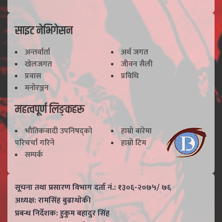
साइट नेभिगेसन
अन्तर्वार्ता
अर्थ जगत
खेलजगत
जीवन सैली
प्रवास
प्रविधि
मनोरञ्जन
महत्वपूर्ण लिङ्कहरू
भाैतिकवादी उपनिषद्काे
हाम्राे बारेमा
परिचर्चा गरिने
हाम्राे टिम
सम्पर्क
सूचना तथा प्रसारण विभाग दर्ता नं.: १३०६-२०७५/ ७६
अध्यक्ष: रामसिंह बुढाथाेकी
प्रबन्ध निर्देशक: हुकुम बहादुर सिंह