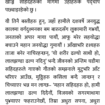
खोज्न सहिदहरुको मार्गमा उहाँहरुकै पद्चाप
पछ्याइरहेको छु ।
यी तिनै बस्तीहरु हुन्, जहाँ हामीले दशवर्षे जनयुद्ध
कालमा वर्गदुश्मनका बम बारुदसँग लुृकामारी ग¥यौं,
जनताको अपार माया पायौं, आफू मरेर सहयोद्धा
बचाउने महान जनयोद्धा गुमायौं । आँखाभरि दृश्यहरु
ताजा बनेर नाचिरहन्छन्, ‘यो शरीर ढल्यो साथी हो,
लालझण्डा ढल्न नदिनु’ भन्दै जीवनको अन्तिम घडीमा
सहिदहरुले गाएको गीतको सम्झनाले मुटुभरि आँट
भरिएर आउँछ, मुठ्ठिहरु कसिला बन्दै जान्छन् र
चिच्याएर भन्न मन लाग्छ– ‘महान सहिदहरु हो, हामी
लालझण्डा ढल्न दिदैनौं, विजयको सगरमाथामा
पु¥याएर फहराउनेछौं, तिम्रा अधुरा सपना, अधुरा