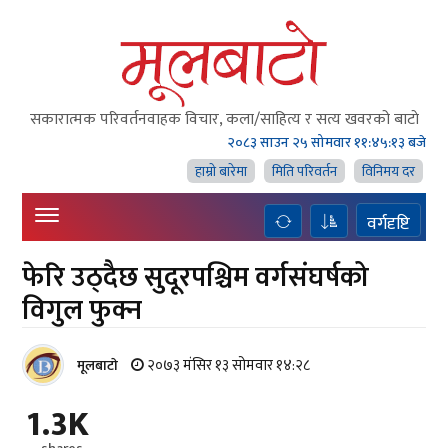
सकारात्मक परिवर्तनवाहक विचार, कला/साहित्य र सत्य खवरको बाटाे
२०८३ साउन २५ सोमवार
११:४५:१४ बजे
हाम्राे बारेमा
मिति परिवर्तन
विनिमय दर
वर्गदृष्टि
फेरि उठ्दैछ सुदूरपश्चिम वर्गसंघर्षको
विगुल फुक्न
२०७३ मंसिर १३ सोमवार १४:२८
मूलबाटाे
1.3K