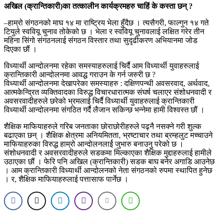
अखिल (क्रान्तिकारी)का तत्कालीन कार्यक्रमहरु चाहिं के कस्ता छन् ?
–हाम्रो संगठनको माघ १४ मा राष्ट्रिय भेला हुँदैछ । त्यसैगरी, फाल्गुन १४ गते
टियुले स्ववियू चुनाव तोकेको छ । भेला र स्ववियू चुनावलाई लक्षित गरेर तीन
महिना सिंगो संगठनलाई संगठन विस्तार तथा सुदृढीकरण अभियानमा जोड
दिएका छौं ।
विध्यार्थी आन्दोलनमा रहेका समस्याहरुलाई चिर्दै आम विध्यार्थी युवाहरुलाई
क्रान्तिकारी आन्दोलनमा आवद्ध गराउन के गर्न जरुरी छ ?
विध्यार्थी आन्दोलनमा देखापरेका समस्याहरु : दक्षिणपन्थी अवसरवाद, अर्थवाद,
आत्मकेन्द्रित व्यक्तिवादका विरुद्ध विचारधारात्मक संघर्ष चलाएर संशोधनवादी र
अवसरवादीहरुले छरेको भ्रमलाई चिर्दै विध्यार्थी युवाहरुलाई क्रान्तिकारी
विध्यार्थी आन्दोलनमा संगठित गर्दै लैजान सकिन्छ भन्नेमा हामी विश्वस्त छौं ।
शैक्षिक माफियाहरुले गरिब जनताका छोराछोरीहरुले पढ्नै नसक्ने गरी शुल्क
बढाएका छन् । शैक्षिक क्षेत्रमा अनियमितता, भ्रष्टाचार तथा ब्रम्हलुट मच्चाउने
माफियाहरुका विरुद्ध हाम्रो आन्दोलनलार्ई जुभारु बनाउनु परेको छ ।
संशोधनवादी र अवसरवादीहरुले सडकमा मिल्काएका शैक्षिक मुद्दाहरुलाई हामीले
उठाएका छौं । फेरि पनि अखिल (क्रान्तिकारी) सडक बाघ बनेर अगाडि आउनेछ
। आम क्रान्तिकारी विध्यार्थी आन्दोलनको नेता संगठनको रुपमा स्थापित हुनेछ
। र, शैक्षिक माफियाहरुलाई पत्तासाफ पार्नेछ ।