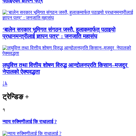
पठाइएको ज्ञापन पत्र
‘बालेन सरकार भूमिगत संगठन जस्तै, हुलाकमार्फत् पठाइयो
प्रधानमन्त्रीलाई ज्ञापन पत्र’ : जनजाति महासंघ
लघुवित्त तथा वित्तीय शोषण विरुद्ध आन्दोलनप्रति किसान–मजदुर
नेपालको ऐक्यवद्धता
ट्रेन्डिङ
+
१
न्याय रुक्मिणीलाई कि राधालाई ?