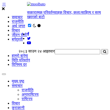
सकारात्मक परिवर्तनवाहक विचार, कला/साहित्य र सत्य
खवरको बाटाे
समाचार
राजनीति
अर्थ जगत
विचार
जीवन सैली
बर्गदृस्ती
२०८३ साउन २४ आइतवार
हाम्राे बारेमा
मिति परिवर्तन
विनिमय दर
मुख्य पृष्ठ
समाचार
राजनीति
अन्तराष्ट्रिय
राष्ट्रिय
विचार
कुराकानी