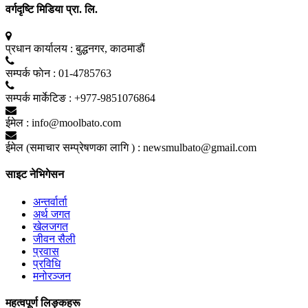
वर्गदृष्टि मिडिया प्रा. लि.
प्रधान कार्यालय :
बुद्धनगर, काठमाडाैं
सम्पर्क फाेन :
01-4785763
सम्पर्क मार्केटिङ :
+977-9851076864
ईमेल :
info@moolbato.com
ईमेल (समाचार सम्प्रेषणका लागि ) :
newsmulbato@gmail.com
साइट नेभिगेसन
अन्तर्वार्ता
अर्थ जगत
खेलजगत
जीवन सैली
प्रवास
प्रविधि
मनोरञ्जन
महत्वपूर्ण लिङ्कहरू