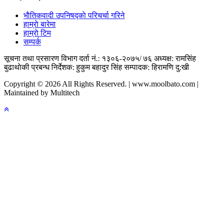
भाैतिकवादी उपनिषद्काे परिचर्चा गरिने
हाम्राे बारेमा
हाम्राे टिम
सम्पर्क
सूचना तथा प्रसारण विभाग दर्ता नं.: १३०६-२०७५/ ७६
अध्यक्ष: रामसिंह
बुढाथाेकी
प्रबन्ध निर्देशक: हुकुम बहादुर सिंह
सम्पादक: हिरामणि दु:खी
Copyright © 2026 All Rights Reserved. | www.moolbato.com |
Maintained by Multitech