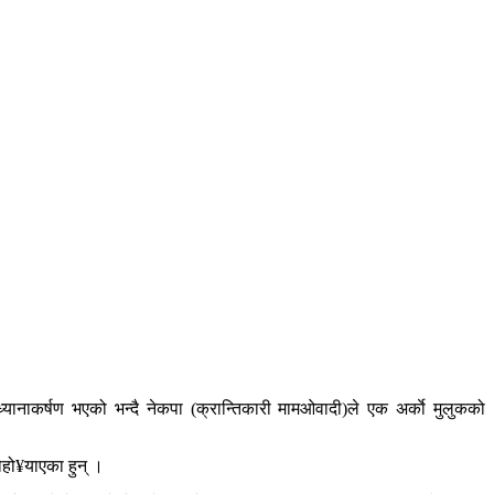
्यानाकर्षण भएको भन्दै नेकपा (क्रान्तिकारी मामओवादी)ले एक अर्काे मुलुकको
ोहो¥याएका हुन् ।