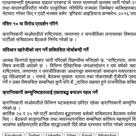
प्रधानमन्त्री पुष्पकमल दाहाल‘प्रचण्ड’ले भारत भ्रमणको क्रममा जारी गरेको २५
तथा मापदण्डविपरीत गम्भीर प्रकृतिका गतिविधि राज्यका जिम्मेबार व्यक्तिहरुबा
भेटघाट गरेका थिए र एउटै मञ्चमा बसेर ‘इण्डिया आइडियाज कन्क्लेभ–२०१६’ला
मंसिर १० मा विरोध प्रदर्शन गरिने
क्रान्तिकारी माओवादीले राष्ट्रियता, जनतन्त्र र जनजीविका लगायतका विषयलाई ल
पार्टीको सचिवालय बैठकले निर्णय गरेको छ ।
संविधान खारेजीको माग गर्ने शक्तिसित मोर्चाबन्दी गर्ने
अध्यक्ष किरणले शुक्रबार जारी गरिएको विज्ञप्तीमा भनिएको छ, “राष्ट्रियता, 
विषय बनाउँदै आएको छ । विभिन्न ऐतिहासिक जनआन्दोलन र दश वर्षको महान् 
राष्ट्रियता, जनतन्त्र र जनजीविकाका आधारभूत समस्याको समाधान यसप्रकारको र
दृढ रहिआएको छ । तसर्थ, बैठकमा मुख्यतः दलाल तथा नोकरशाही पुँजीपति एवम् 
गर्ने र उक्त विषयसित सम्बन्धित कुनै पनि बँुदासित सहमत हुने राजनीतिक शक्
क्रान्तिकारी कम्युनिष्टहरुलाई एकताबद्ध बनाउन पहल गर्ने
क्रान्तिकारी माओवादीले विभिन्न घटकहरूमा छरिएर रहेका क्रान्तिकारी कम्युनिस्
गरेको छ ।
कार्तिक २४ र २५ गते पार्टी कार्यालय बुद्धनगरमा बसेको सचिवालय बैठकमा वर्तमा
थिए । बैठकले साङ्गठनिक तथा व्यवस्थापनसित सम्बन्धित कतिपय महत्वपूर्ण व
भएकोमा वहाँहरूप्रति हार्दिक श्रद्धाञ्जली दिंदै शोक प्रस्ताव पारित गरेको जना
Facebook
Twitter
LinkedIn
Viber
Email
WhatsApp