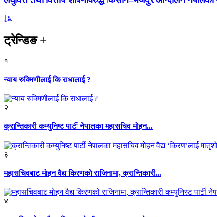
लघुवित्त तथा वित्तीय शोषणविरुद्ध किसान–मजदुर आन्दोलन नेपालको आ
ट्रेन्डिङ
+
१
न्याय रुक्मिणीलाई कि राधालाई ?
२
क्रान्तिकारी कम्युनिष्ट पार्टी नेपालका महासचिव मोहन...
३
महासचिवबाट मोहन वैद्य किरणको राजिनामा, क्रान्तिकारी...
४