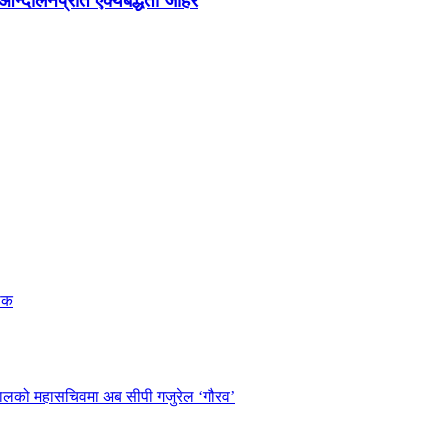
न्दोलनप्रति ऐक्यबद्धता जाहेर