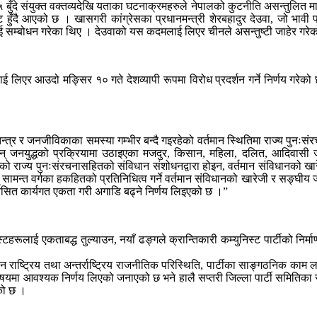
 बुँदे संयुक्त वक्तव्यदेखि यताका घटनाक्रमहरुले नेपालको कुटनीति असन्तुलित म
ट हुँदै आएको छ । खासगरी कांग्रेसका प्रधानमन्त्री शेरबहादुर देउवा, जो भावी 
ई सम्बोधन गरेका थिए । देउवाको यस कदमलाई लिएर चीनले असन्तुष्टी जाहेर गर
िएर आउदो मङ्सिर १० गते देशव्यापी रूपमा विरोध प्रदर्शन गर्ने निर्णय गरेको छ
जनतन्त्र र जनजीविकाका समस्या गम्भीर बन्दै गइरहेको वर्तमान स्थितिमा राज्य पु
जनयुद्धको प्रक्रियामा उठाइएका मजदुर, किसान, महिला, दलित, आदिवासी जनज
ाज्य पुनःसंरचनासहितको संविधान संशोधनद्वारा होइन, वर्तमान संविधानको खारेजी 
सामन्त वर्गका हकहितको प्रतिनिधित्व गर्ने वर्तमान संविधानको खारेजी र सङ्घी
तिसित कार्यगत एकता गरी अगाडि बढ्ने निर्णय लिइएको छ ।”
टहरूलाई एकताबद्ध तुल्याउन, नयाँ ढङ्गले क्रान्तिकारी कम्युनिस्ट पार्टीको निर
न राष्ट्रिय तथा अन्तर्राष्ट्रिय राजनीतिक परिस्थिति, पार्टीका साङ्गठनिक काम लग
िषयमा आवश्यक निर्णय लिएको जनाएको छ भने हालै सप्तरी जिल्ला पार्टी समितिका
एको छ ।