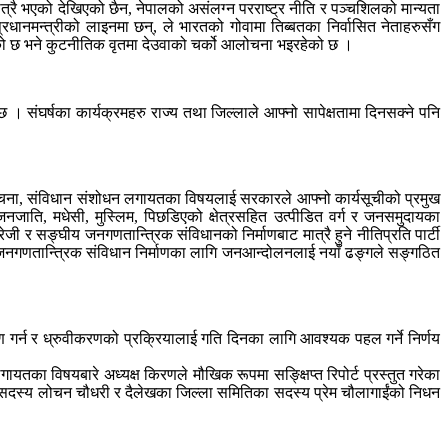
ात्रै भएको देखिएको छैन, नेपालको असंलग्न परराष्ट्र नीति र पञ्चशिलको मान्यता
प्रधानमन्त्रीको लाइनमा छन्, ले भारतको गोवामा तिब्बतका निर्वासित नेताहरुसँग
ेको छ भने कुटनीतिक वृतमा देउवाको चर्को आलोचना भइरहेको छ ।
 । संघर्षका कार्यक्रमहरु राज्य तथा जिल्लाले आफ्नो सापेक्षतामा दिनसक्ने पनि
नःसंरचना, संविधान संशोधन लगायतका विषयलाई सरकारले आफ्नो कार्यसूचीको प्रमुख
ाति, मधेसी, मुस्लिम, पिछडिएको क्षेत्रसहित उत्पीडित वर्ग र जनसमुदायका
र सङ्घीय जनगणतान्त्रिक संविधानको निर्माणबाट मात्रै हुने नीतिप्रति पार्टी
य जनगणतान्त्रिक संविधान निर्माणका लागि जनआन्दोलनलाई नयाँ ढङ्गले सङ्गठित
्माण गर्न र ध्रुवीकरणको प्रक्रियालाई गति दिनका लागि आवश्यक पहल गर्ने निर्णय
ायतका विषयबारे अध्यक्ष किरणले मौखिक रूपमा सङ्क्षिप्त रिपोर्ट प्रस्तुत गरेका
 सदस्य लोचन चौधरी र दैलेखका जिल्ला समितिका सदस्य प्रेम चौलागाईंको निधन