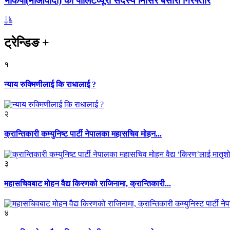
भाकपा(माओवादी) का पोलिटव्यूरो सदस्य मिसिर बेसारा गिरफ्तार
ट्रेन्डिङ
+
१
न्याय रुक्मिणीलाई कि राधालाई ?
२
क्रान्तिकारी कम्युनिष्ट पार्टी नेपालका महासचिव मोहन...
३
महासचिवबाट मोहन वैद्य किरणको राजिनामा, क्रान्तिकारी...
४