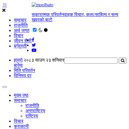
सकारात्मक परिवर्तनवाहक विचार, कला/साहित्य र सत्य
खवरको बाटाे
समाचार
राजनीति
अर्थ जगत
विचार
जीवन सैली
बर्गदृस्ती
हाम्राे
२०८३ साउन २३ शनिवार
बारेमा
मिति परिवर्तन
विनिमय दर
मुख्य पृष्ठ
समाचार
राजनीति
अन्तराष्ट्रिय
राष्ट्रिय
विचार
कुराकानी