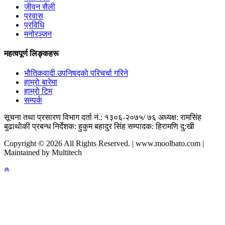
जीवन सैली
प्रवास
प्रविधि
मनोरञ्जन
महत्वपूर्ण लिङ्कहरू
भाैतिकवादी उपनिषद्काे परिचर्चा गरिने
हाम्राे बारेमा
हाम्राे टिम
सम्पर्क
सूचना तथा प्रसारण विभाग दर्ता नं.: १३०६-२०७५/ ७६
अध्यक्ष: रामसिंह
बुढाथाेकी
प्रबन्ध निर्देशक: हुकुम बहादुर सिंह
सम्पादक: हिरामणि दु:खी
Copyright © 2026 All Rights Reserved. | www.moolbato.com |
Maintained by Multitech