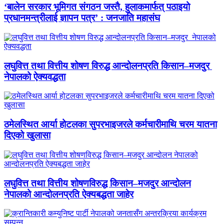
‘बालेन सरकार भूमिगत संगठन जस्तै, हुलाकमार्फत् पठाइयो
प्रधानमन्त्रीलाई ज्ञापन पत्र’ : जनजाति महासंघ
लघुवित्त तथा वित्तीय शोषण विरुद्ध आन्दोलनप्रति किसान–मजदुर
नेपालको ऐक्यवद्धता
ठमेलस्थित आर्या होटलका सुपरभाइजरले कर्मचारीमाथि चरम यातना
दिएको खुलासा
लघुवित्त तथा वित्तीय शोषणविरुद्ध किसान–मजदुर आन्दोलन
नेपालको आन्दोलनप्रति ऐक्यबद्धता जाहेर