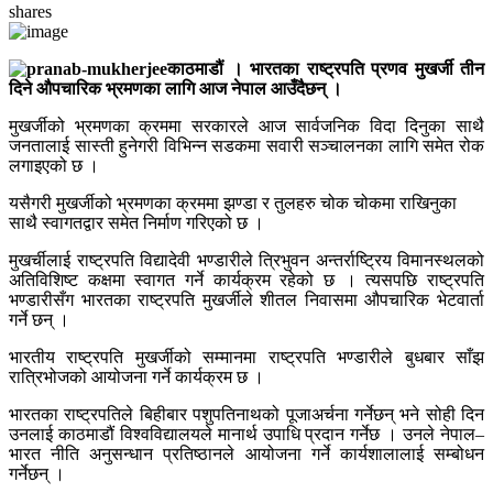
shares
काठमाडौं । भारतका राष्ट्रपति प्रणव मुखर्जी तीन
दिने औपचारिक भ्रमणका लागि आज नेपाल आउँदैछन् ।
मुखर्जीको भ्रमणका क्रममा सरकारले आज सार्वजनिक विदा दिनुका साथै
जनतालाई सास्ती हुनेगरी विभिन्न सडकमा सवारी सञ्चालनका लागि समेत रोक
लगाइएको छ ।
यसैगरी मुखर्जीको भ्रमणका क्रममा झण्डा र तुलहरु चोक चोकमा राखिनुका
साथै स्वागतद्वार समेत निर्माण गरिएको छ ।
मुखर्चीलाई राष्ट्रपति विद्यादेवी भण्डारीले त्रिभुवन अन्तर्राष्ट्रिय विमानस्थलको
अतिविशिष्ट कक्षमा स्वागत गर्ने कार्यक्रम रहेको छ । त्यसपछि राष्ट्रपति
भण्डारीसँग भारतका राष्ट्रपति मुखर्जीले शीतल निवासमा औपचारिक भेटवार्ता
गर्ने छन् ।
भारतीय राष्ट्रपति मुखर्जीको सम्मानमा राष्ट्रपति भण्डारीले बुधबार साँझ
रात्रिभोजको आयोजना गर्ने कार्यक्रम छ ।
भारतका राष्ट्रपतिले बिहीबार पशुपतिनाथको पूजाअर्चना गर्नेछन् भने सोही दिन
उनलाई काठमाडौं विश्वविद्यालयले मानार्थ उपाधि प्रदान गर्नेछ । उनले नेपाल–
भारत नीति अनुसन्धान प्रतिष्ठानले आयोजना गर्ने कार्यशालालाई सम्बोधन
गर्नेछन् ।