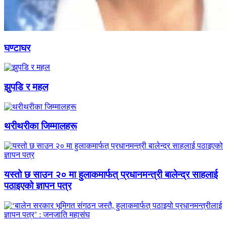
घण्टाघर
झुपडि र महल
थरीथरीका जिम्मालहरू
यस्तो छ साउन २० मा हुलाकमार्फत् प्रधानमन्त्री बालेन्द्र साहलाई
पठाइएको ज्ञापन पत्र