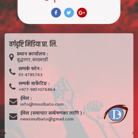
वर्गदृष्टि मिडिया प्रा. लि.
प्रधान कार्यालय :
बुद्धनगर, काठमाडाैं
सम्पर्क फाेन :
01-4785763
सम्पर्क मार्केटिङ :
+977-9851076864
ईमेल :
info@moolbato.com
ईमेल (समाचार सम्प्रेषणका लागि ) :
newsmulbato@gmail.com