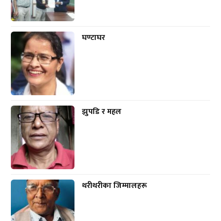
घण्टाघर
झुपडि र महल
थरीथरीका जिम्मालहरू