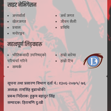
साइट नेभिगेसन
अन्तर्वार्ता
अर्थ जगत
खेलजगत
जीवन सैली
प्रवास
प्रविधि
मनोरञ्जन
महत्वपूर्ण लिङ्कहरू
भाैतिकवादी उपनिषद्काे
हाम्राे बारेमा
परिचर्चा गरिने
हाम्राे टिम
सम्पर्क
सूचना तथा प्रसारण विभाग दर्ता नं.: १३०६-२०७५/ ७६
अध्यक्ष: रामसिंह बुढाथाेकी
प्रबन्ध निर्देशक: हुकुम बहादुर सिंह
सम्पादक: हिरामणि दु:खी