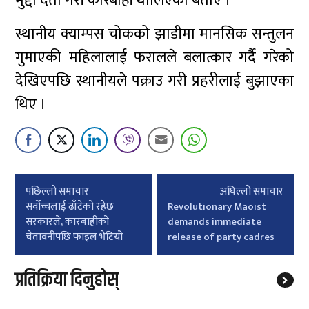
मुद्दा दर्ता गरी कारबाही थालिएको बताए ।
स्थानीय क्याम्पस चोकको झाडीमा मानसिक सन्तुलन
गुमाएकी महिलालाई फरालले बलात्कार गर्दै गरेको
देखिएपछि स्थानीयले पक्राउ गरी प्रहरीलाई बुझाएका
थिए ।
Post
पछिल्लाे समाचार
अघिल्लाे समाचार
navigation
सर्वोच्चलाई ढाँटेको रहेछ
Revolutionary Maoist
सरकारले, कारबाहीको
demands immediate
चेतावनीपछि फाइल भेटियो
release of party cadres
प्रतिक्रिया दिनुहोस्