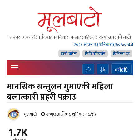
सकारात्मक परिवर्तनवाहक विचार, कला/साहित्य र सत्य खवरको बाटाे
२०८३ साउन २३ शनिवार
१२:०५:०१ बजे
हाम्राे बारेमा
मिति परिवर्तन
विनिमय दर
वर्गदृष्टि
मानसिक सन्तुलन गुमाएकी महिला
बलात्कारी प्रहरी पक्राउ
२०७३ असोज ८ शनिवार ०८:५५
मूलबाटाे
1.7K