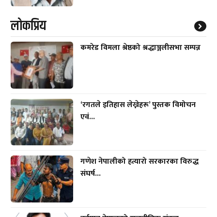
लाेकप्रिय
कमरेड विमला श्रेष्ठको श्रद्धाञ्जलीसभा सम्पन्न
‘रगतले इतिहास लेख्नेहरू’ पुस्तक विमोचन
एवं...
गणेश नेपालीको हत्यारो सरकारका विरुद्ध
संघर्ष...