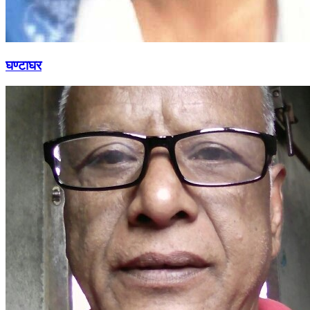
घण्टाघर