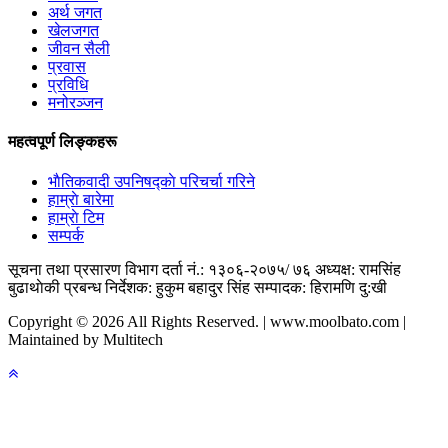
अर्थ जगत
खेलजगत
जीवन सैली
प्रवास
प्रविधि
मनोरञ्जन
महत्वपूर्ण लिङ्कहरू
भाैतिकवादी उपनिषद्काे परिचर्चा गरिने
हाम्राे बारेमा
हाम्राे टिम
सम्पर्क
सूचना तथा प्रसारण विभाग दर्ता नं.: १३०६-२०७५/ ७६
अध्यक्ष: रामसिंह
बुढाथाेकी
प्रबन्ध निर्देशक: हुकुम बहादुर सिंह
सम्पादक: हिरामणि दु:खी
Copyright © 2026 All Rights Reserved. | www.moolbato.com |
Maintained by Multitech