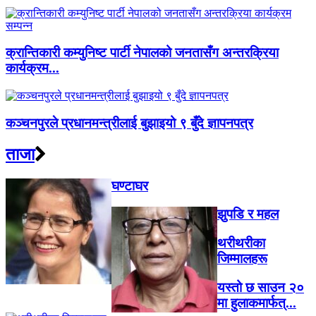
क्रान्तिकारी कम्युनिष्ट पार्टी नेपालको जनतासँग अन्तरक्रिया
कार्यक्रम...
कञ्चनपुरले प्रधानमन्त्रीलाई बुझाइयो ९ बुँदे ज्ञापनपत्र
ताजा
घण्टाघर
झुपडि र महल
थरीथरीका
जिम्मालहरू
यस्तो छ साउन २०
मा हुलाकमार्फत्...