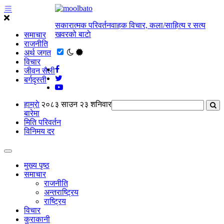
सकारात्मक परिवर्तनवाहक विचार, कला/साहित्य र सत्य
खवरको बाटाे
समाचार
राजनीति
अर्थ जगत
विचार
जीवन सैली
बर्गदृस्ती
हाम्राे
२०८३ साउन २३ शनिवार
बारेमा
मिति परिवर्तन
विनिमय दर
मुख्य पृष्ठ
समाचार
राजनीति
अन्तराष्ट्रिय
राष्ट्रिय
विचार
कुराकानी