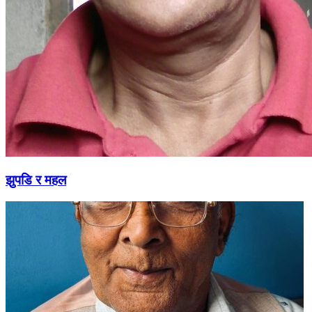
झुपडि र महल