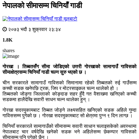
नेपालको सीमासम्म चिनियाँ गाडी
मूलबाटाे
२०७३ भदौ ३ शुक्रवार २३:३४
1.8K
shares
गोरखा । तिब्बतसँग सीमा जोडिएको उत्तरी गोरखाको सामागाउँ गाविसको
सीमाक्षेत्रसम्म चिनियाँ गाडी चल्न सुरु भएको छ ।
चीन सरकारले सामागाउँ गाविसको सिमानामा रहेको तिब्बतको रुई गाउँसम्म
कच्ची सडक खनेपछि ट्रक, जिप र मोटरसाइकल चल्न थालेको हो ।
तिब्बतको जोङ्गा जिल्लाको कोङ्दाङ सहर हुँदै गत वैशाखमा खनिएको कच्ची
सडकमा हालैदेखि सवारी साधन चल्न थालेका हुन् ।
गोरखा सदरमुकामबाट तिब्बत जोड्ने लक्ष्यसहित खनिएको सडक अहिले गुम्दा
गाविससम्म पुगेको छ । गोरखा सदरमुकामबाट सो क्षेत्रमा पुग्न ९ दिन लाग्छ ।
चिनियाँ सरकारले सामागाउँको सीमासम्म सवारी साधान चलाइसकेको अवस्थामा
नेपालबाट चार वर्षदेखि खनेको सडक भने अहिलेसम्म छेकम्पार गाविसको
सीमासम्म पनि पुगेको छैन ।