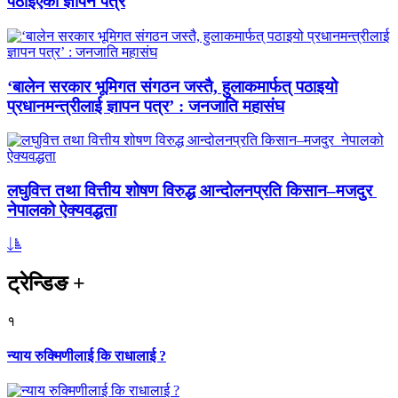
पठाइएको ज्ञापन पत्र
‘बालेन सरकार भूमिगत संगठन जस्तै, हुलाकमार्फत् पठाइयो
प्रधानमन्त्रीलाई ज्ञापन पत्र’ : जनजाति महासंघ
लघुवित्त तथा वित्तीय शोषण विरुद्ध आन्दोलनप्रति किसान–मजदुर
नेपालको ऐक्यवद्धता
ट्रेन्डिङ
+
१
न्याय रुक्मिणीलाई कि राधालाई ?