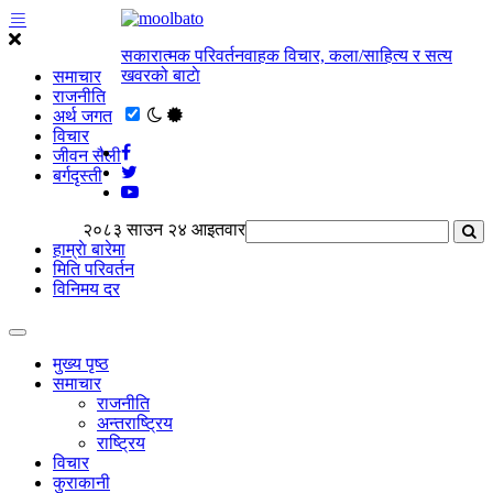
सकारात्मक परिवर्तनवाहक विचार, कला/साहित्य र सत्य
खवरको बाटाे
समाचार
राजनीति
अर्थ जगत
विचार
जीवन सैली
बर्गदृस्ती
२०८३ साउन २४ आइतवार
हाम्राे बारेमा
मिति परिवर्तन
विनिमय दर
मुख्य पृष्ठ
समाचार
राजनीति
अन्तराष्ट्रिय
राष्ट्रिय
विचार
कुराकानी