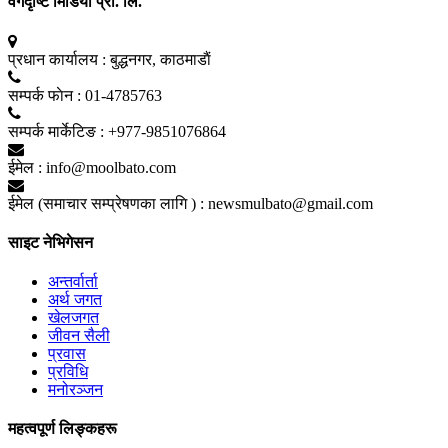
वर्गदृष्टि मिडिया प्रा. लि.
प्रधान कार्यालय :
बुद्धनगर, काठमाडाैं
सम्पर्क फाेन :
01-4785763
सम्पर्क मार्केटिङ :
+977-9851076864
ईमेल :
info@moolbato.com
ईमेल (समाचार सम्प्रेषणका लागि ) :
newsmulbato@gmail.com
साइट नेभिगेसन
अन्तर्वार्ता
अर्थ जगत
खेलजगत
जीवन सैली
प्रवास
प्रविधि
मनोरञ्जन
महत्वपूर्ण लिङ्कहरू