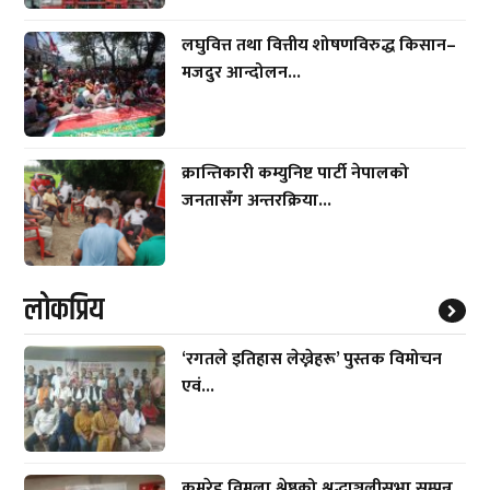
लघुवित्त तथा वित्तीय शोषणविरुद्ध किसान–
मजदुर आन्दोलन...
क्रान्तिकारी कम्युनिष्ट पार्टी नेपालको
जनतासँग अन्तरक्रिया...
लाेकप्रिय
‘रगतले इतिहास लेख्नेहरू’ पुस्तक विमोचन
एवं...
कमरेड विमला श्रेष्ठको श्रद्धाञ्जलीसभा सम्पन्न