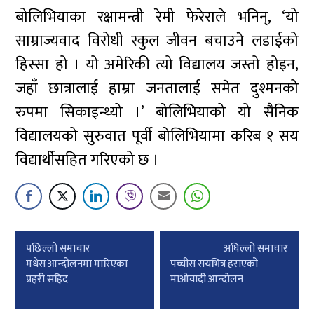
बोलिभियाका रक्षामन्त्री रेमी फेरेराले भनिन्, ‘यो
साम्राज्यवाद विरोधी स्कुल जीवन बचाउने लडाईको
हिस्सा हो । यो अमेरिकी त्यो विद्यालय जस्तो होइन,
जहाँ छात्रालाई हाम्रा जनतालाई समेत दुश्मनको
रुपमा सिकाइन्थ्यो ।’ बोलिभियाको यो सैनिक
विद्यालयको सुरुवात पूर्वी बोलिभियामा करिब १ सय
विद्यार्थीसहित गरिएको छ ।
Post
पछिल्लाे समाचार
अघिल्लाे समाचार
navigation
मधेस आन्दोलनमा मारिएका
पच्चीस सयभित्र हराएको
प्रहरी सहिद
माओवादी आन्दोलन