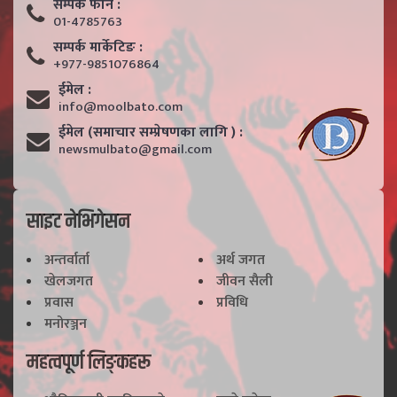
सम्पर्क फाेन :
01-4785763
सम्पर्क मार्केटिङ :
+977-9851076864
ईमेल :
info@moolbato.com
ईमेल (समाचार सम्प्रेषणका लागि ) :
newsmulbato@gmail.com
साइट नेभिगेसन
अन्तर्वार्ता
अर्थ जगत
खेलजगत
जीवन सैली
प्रवास
प्रविधि
मनोरञ्जन
महत्वपूर्ण लिङ्कहरू