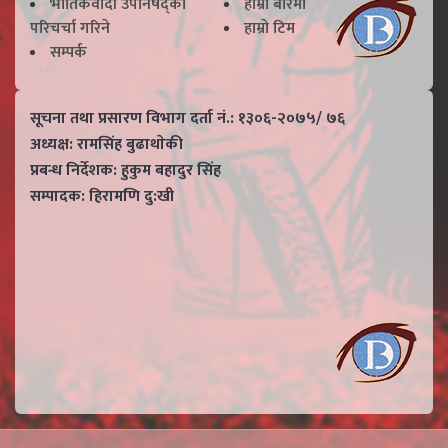
भाैतिकवादी उपनिषद्काे
हाम्राे बारेमा
परिचर्चा गरिने
हाम्राे टिम
सम्पर्क
सूचना तथा प्रसारण विभाग दर्ता नं.: १३०६-२०७५/ ७६
अध्यक्ष: रामसिंह बुढाथाेकी
प्रबन्ध निर्देशक: हुकुम बहादुर सिंह
सम्पादक: हिरामणि दु:खी