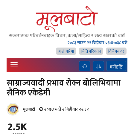
सकारात्मक परिवर्तनवाहक विचार, कला/साहित्य र सत्य खवरको बाटाे
२०८३ साउन २१ बिहीवार
०३:४७:३९ बजे
हाम्राे बारेमा
मिति परिवर्तन
विनिमय दर
वर्गदृष्टि
साम्राज्यवादी प्रभाव रोक्न बोलिभियामा
सैनिक एकेडेमी
२०७३ भदौ २ बिहीवार २२:३२
मूलबाटाे
2.5K