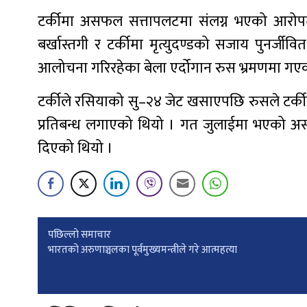
टर्कीमा असफल सत्तापलटमा संलग्न भएको आरोपम
बर्खास्तगी र टर्कीमा मृत्युदण्डको सजाय पुनर्जीव
आलोचना गरिरहेका बेला एर्दोगान रुस भ्रमणमा गएक
टर्कीले रसियाको सु–२४ जेट खसाएपछि रुसले टर्कीस
प्रतिबन्ध लगाएको थियो । गत जुलाईमा भएको अस
दिएको थियो ।
Post
पछिल्लाे समाचार
भारतको अरुणाञ्चलका पूर्वमुख्यमन्त्रीले गरे आत्महत्या
navigation