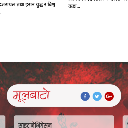
रायल तथा इरान युद्ध र विश्व
कडा...
.
साइट नेभिगेसन