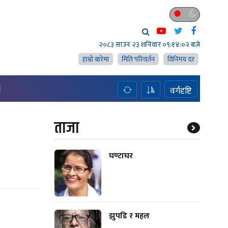
२०८३ साउन २३ शनिवार
०९:१४:०३ बजे
हाम्राे बारेमा
मिति परिवर्तन
विनिमय दर
H
वर्गदृष्टि
ताजा
घण्टाघर
झुपडि र महल