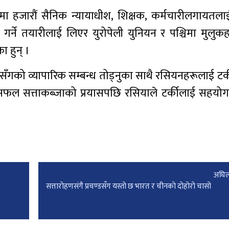
ा हजारौं सैनिक न्यायाधीश, शिक्षक, कर्मचारीलगायतल
ित गर्ने तयारीलाई लिएर युरोपेली युनियन र पश्चिमा मुलु
ा हुन् ।
ँगको व्यापारिक सम्बन्ध तोड्नुका साथै रसियनहरूलाई टर्
फल सत्ताकब्जाको प्रयासपछि रसियाले टर्कीलाई सहयोग 
अघिल
सत्तारोहणसंगै प्रचण्डसँग यस्तो छ भारत र चीनको दोहोरो चासो