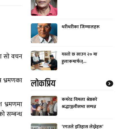
थरीथरीका जिम्मालहरू
यस्तो छ साउन २० मा
ममा सो वचन
हुलाकमार्फत्...
ुस भ्रमणका
लाेकप्रिय
कमरेड विमला श्रेष्ठको
श भ्रमणमा
श्रद्धाञ्जलीसभा सम्पन्न
को सम्बन्ध
‘रगतले इतिहास लेख्नेहरू’