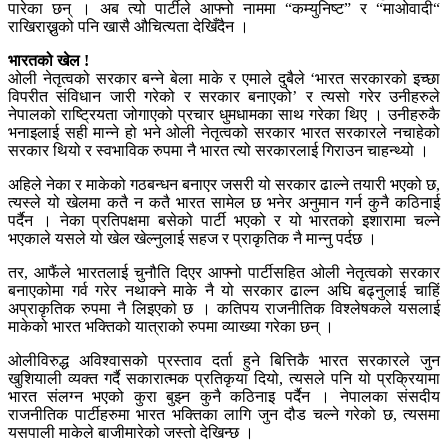
पारेका छन् । अब त्यो पार्टीले आफ्नो नाममा “कम्युनिष्ट” र “माओवादी“
राखिराख्नुको पनि खासै औचित्यता देखिँदैन ।
भारतको खेल !
ओली नेतृत्वको सरकार बन्ने बेला माके र एमाले दुबैले ‘भारत सरकारको इच्छा
विपरीत संविधान जारी गरेको र सरकार बनाएको’ र त्यसो गरेर उनीहरुले
नेपालको राष्ट्रियता जोगाएको प्रचार धुमधामका साथ गरेका थिए । उनीहरुकै
भनाइलाई सही मान्ने हो भने ओली नेतृत्वको सरकार भारत सरकारले नचाहेको
सरकार थियो र स्वभाविक रुपमा नै भारत त्यो सरकारलाई गिराउन चाहन्थ्यो ।
अहिले नेका र माकेको गठबन्धन बनाएर जसरी यो सरकार ढाल्ने तयारी भएको छ,
त्यस्ले यो खेलमा कतै न कतै भारत सामेल छ भनेर अनुमान गर्न कुनै कठिनाई
पर्दैन । नेका प्रतिपक्षमा बसेको पार्टी भएको र यो भारतको इशारामा चल्ने
भएकाले यसले यो खेल खेल्नुलाई सहज र प्राकृतिक नै मान्नु पर्दछ ।
तर, आफैंले भारतलाई चुनौति दिएर आफ्नो पार्टीसहित ओली नेतृत्वको सरकार
बनाएकोमा गर्व गरेर नथाक्ने माके नै यो सरकार ढाल्न अघि बढ्नुलाई चाहिं
अप्राकृतिक रुपमा नै लिइएको छ । कतिपय राजनीतिक विश्लेषकले यसलाई
माकेको भारत भक्तिको यात्राको रुपमा व्याख्या गरेका छन् ।
ओलीविरुद्ध अविश्वासको प्रस्ताव दर्ता हुने बित्तिकै भारत सरकारले जुन
खुशियाली व्यक्त गर्दै सकारात्मक प्रतिकृया दियो, त्यसले पनि यो प्रक्रियामा
भारत संलग्न भएको कुरा बुझ्न कुनै कठिनाइ पर्दैन । नेपालका संसदीय
राजनीतिक पार्टीहरुमा भारत भक्तिका लागि जुन दौड चल्ने गरेको छ, त्यसमा
यसपाली माकेले बाजीमारेको जस्तो देखिन्छ ।