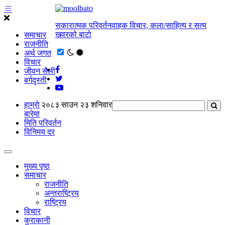
सकारात्मक परिवर्तनवाहक विचार, कला/साहित्य र सत्य
खवरको बाटाे
समाचार
राजनीति
अर्थ जगत
विचार
जीवन सैली
बर्गदृस्ती
हाम्राे
२०८३ साउन २३ शनिवार
बारेमा
मिति परिवर्तन
विनिमय दर
मुख्य पृष्ठ
समाचार
राजनीति
अन्तराष्ट्रिय
राष्ट्रिय
विचार
कुराकानी