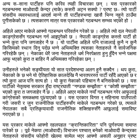
अन्य स–साना पार्टीहरु पनि करिव त्यही विचारका छन् । यस प्रकारको
गठबन्धनमा माओवादी केन्द्र (माके) कसरी अट्न सक्यो ? प्रष्ट छ– त्यो पार्टी
संसदीय व्यवस्थालाई आदर्श मान्ने ती पार्टीहरुभन्दा खासै भिन्न नहुने ठाउँमा
पुगीसकेको छ । त्यसकारण मात्र यस प्रकारको गठबन्धन सम्भव भएको हो ।
अहिले आएर माकेले आफ्नो गठबन्धन परिवर्तन गरेको छ । अहिले त्यो दल नेपाली
काङ्ग्रेससँग गठबन्धन गर्न आइपुगेको छ । नेपाली काङ्ग्रेस कस्तो पार्टी हो
भन्ने कुरा पनि जगजाहेर नै छ । यो पार्टीमा अहिले पनि राजालाई कुनै न कुनै
किसिमको स्थान दिनु पर्दछ भन्ने अभिव्यक्ति त्यसका नेताहरुले नै सार्वजनिक
गरिरहेकै छन् । नेकाका धेरै जना नेताहरुले धर्म निरपेक्षता हुनु हुँदैन भन्ने पक्षमा
आफु भएको कुरा त बाहिर नै अभिव्यक्त गरिरहेका छन् ।
उनीहरुले भनेको सङ्घीयता यो सात प्रदेशभन्दा अलग हुनै सक्दैन । थप कुरा,
नेकाको के छ भने यो ऐतिहासिक कालदेखि नै भारतपरस्त पार्टी रहँदै आएको छ र
त्यो कुरा आज पनि सत्य हो । यो कुरा नेकाको पहिचान नै बनिसकेको छ । यस
पार्टीको नेतृत्वमा सरकार हुँदा राष्ट्रघाती “गण्डक सम्झौता“ र “कोशी सम्झौता“
भएको कुरा त जगजाहेर नै छ । अहिले आएर माकेले नयाँ गठबन्धन गरेर आफुलाई
कांग्रेसको समकक्षमा पु¥याएको छ । यस प्रकार विगत ९ महिनामा पालैपालो
गरी जसरी र जुन राजनीतिक पार्टीहरुसँग माकेले गठबन्धन गरेको छ, त्यसले
नेपालका सबै प्रतिकृयावादी राजनीतिक शक्तिहरुसँगै आफूलाई समाविष्ट
गराएको छ ।
यस प्रकार माकेले आफ्नो रहलपहल “क्रान्तिकारिता” पनि पूर्णरुपमा समाप्त
पारेको छ । पूर्व नेकपा (माओवादी) विभाजन पश्चात् बनेको माओवादी केन्द्रका
नेताहरुले संसदीय फोहोरी खेलमा सामेल भएर आफ्नो असली अनुहार प्रष्ट