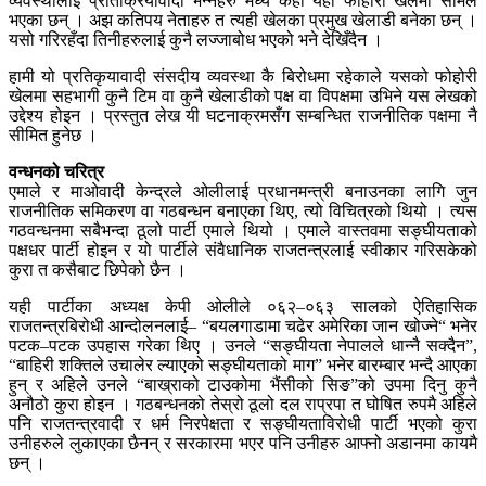
व्यवस्थालाई प्रतिक्रियावादी भन्नेहरु मध्ये केही यही फोहोरी खेलमा सामेल
भएका छन् । अझ कतिपय नेताहरु त त्यही खेलका प्रमुख खेलाडी बनेका छन् ।
यसो गरिरहँदा तिनीहरुलाई कुनै लज्जाबोध भएको भने देखिँदैन ।
हामी यो प्रतिकृयावादी संसदीय व्यवस्था कै बिरोधमा रहेकाले यसको फोहोरी
खेलमा सहभागी कुनै टिम वा कुनै खेलाडीको पक्ष वा विपक्षमा उभिने यस लेखको
उद्देश्य होइन । प्रस्तुत लेख यी घटनाक्रमसँग सम्बन्धित राजनीतिक पक्षमा नै
सीमित हुनेछ ।
वन्धनको चरित्र
एमाले र माओवादी केन्द्रले ओलीलाई प्रधानमन्त्री बनाउनका लागि जुन
राजनीतिक समिकरण वा गठबन्धन बनाएका थिए, त्यो विचित्रको थियो । त्यस
गठवन्धनमा सबैभन्दा ठूलो पार्टी एमाले थियो । एमाले वास्तवमा सङ्घीयताको
पक्षधर पार्टी होइन र यो पार्टीले संवैधानिक राजतन्त्रलाई स्वीकार गरिसकेको
कुरा त कसैबाट छिपेको छैन ।
यही पार्टीका अध्यक्ष केपी ओलीले ०६२–०६३ सालको ऐतिहासिक
राजतन्त्रबिरोधी आन्दोलनलाई– “बयलगाडामा चढेर अमेरिका जान खोज्ने“ भनेर
पटक–पटक उपहास गरेका थिए । उनले “सङ्घीयता नेपालले धान्नै सक्दैन”,
“बाहिरी शक्तिले उचालेर ल्याएको सङ्घीयताको माग” भनेर बारम्बार भन्दै आएका
हुन् र अहिले उनले “बाख्राको टाउकोमा भैंसीको सिङ”को उपमा दिनु कुनै
अनौठो कुरा होइन । गठबन्धनको तेस्रो ठूलो दल राप्रपा त घोषित रुपमै अहिले
पनि राजतन्त्रवादी र धर्म निरपेक्षता र सङ्घीयताविरोधी पार्टी भएको कुरा
उनीहरुले लुकाएका छैनन् र सरकारमा भएर पनि उनीहरु आफ्नो अडानमा कायमै
छन् ।