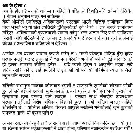
अब के होला ?
अब के होला ? यसको आंकलन अहिले नै गरिहाल्ने स्थिति बनि सकेको देखिंदैन
। केवल अनुमान मात्र गर्न सकिन्छ ।
केपी ओलीले उनविरुद्ध अविश्वासको प्रस्ताव आउने बित्तिकै राजीनामा दिएर
बिदा भएको भए यो खेल त्यतिखेरै टुंगिइसकेको हुने थियो । तर, उनले राजीनामा
नदिएर ‘अविश्वासको प्रस्तावको सामना गर्दछु’ भन्ने अडान लिए र यो प्रक्रिया
जसरी अघि बढिरहेको छ, त्यसबाट संसदीय पार्टीहरुका बीचका दुरी हाललाई
बढेको र अन्तर्विरोध चर्किएको नै देखिन्छ ।
ओलीले अब यसको सामना कसरी गर्छन् त ? उनले संसदमा भोटिङ हुँदा हारेर
प्रधानमन्त्री पद छाड्नुलाई नै “सामना गरेको” भन्ने हो भने यो दुई चार दिनको
हो हल्ला मात्रमा सीमित हुनेछ । यदि त्यसो होइन र आफूसँग भएका सबै
हतियारसहितको लडाईं एमालेले लड्न खोज्यो भने यो बहिर्गमन त्यति सजिलो
नहुन पनि सक्दछ ।
यतिखेर सभामुख माकेको कोटाबाट भएकी र राष्ट्रपति एमालेको कोटामा परेकी
हुनाले उनीहरुको आफ्नो भूमिकालाई कसरी प्रस्तुत गर्ने हुन् भन्ने कुराले यो
प्रकृयामा ठूलो प्रभाव पार्न सक्दछ । यसका साथै संसदीय व्यवस्थामा
प्रधानमन्त्रीलाई विशेष अधिकार दिइएको हुन्छ । त्यो अन्तिम अस्त्र अहिले
ओलीसँग छ । ओलीले अन्तिम विकल्प आफूले नखोल्ने भनेकोलाई कुन कुराको
सङकेत मान्ने, यो प्रश्न पनि छ ।
त्यसकारण, अब के हुने हो ? त्यसको सही जवाफ अरुले दिन कठिन छ । यो कुरा
यो खेलमा सामेल भएकाहरुलाई नै थाहा होला, परिणाम नआउन्जेल प्रतिक्षा गरौं !