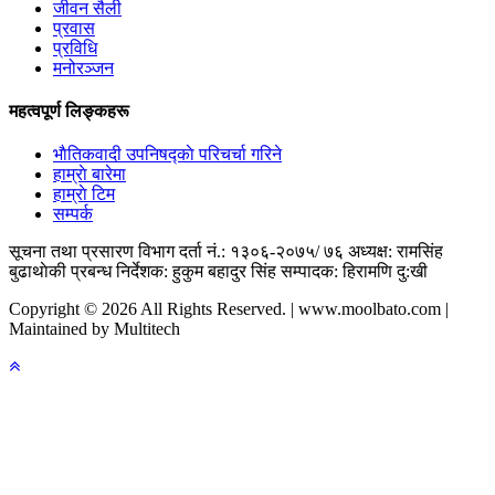
जीवन सैली
प्रवास
प्रविधि
मनोरञ्जन
महत्वपूर्ण लिङ्कहरू
भाैतिकवादी उपनिषद्काे परिचर्चा गरिने
हाम्राे बारेमा
हाम्राे टिम
सम्पर्क
सूचना तथा प्रसारण विभाग दर्ता नं.: १३०६-२०७५/ ७६
अध्यक्ष: रामसिंह
बुढाथाेकी
प्रबन्ध निर्देशक: हुकुम बहादुर सिंह
सम्पादक: हिरामणि दु:खी
Copyright © 2026 All Rights Reserved. | www.moolbato.com |
Maintained by Multitech