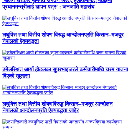
‘बालेन सरकार भूमिगत संगठन जस्तै, हुलाकमार्फत् पठाइयो
प्रधानमन्त्रीलाई ज्ञापन पत्र’ : जनजाति महासंघ
लघुवित्त तथा वित्तीय शोषण विरुद्ध आन्दोलनप्रति किसान–मजदुर
नेपालको ऐक्यवद्धता
ठमेलस्थित आर्या होटलका सुपरभाइजरले कर्मचारीमाथि चरम यातना
दिएको खुलासा
लघुवित्त तथा वित्तीय शोषणविरुद्ध किसान–मजदुर आन्दोलन
नेपालको आन्दोलनप्रति ऐक्यबद्धता जाहेर