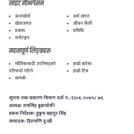
साइट नेभिगेसन
अन्तर्वार्ता
अर्थ जगत
खेलजगत
जीवन सैली
प्रवास
प्रविधि
मनोरञ्जन
महत्वपूर्ण लिङ्कहरू
भाैतिकवादी उपनिषद्काे
हाम्राे बारेमा
परिचर्चा गरिने
हाम्राे टिम
सम्पर्क
सूचना तथा प्रसारण विभाग दर्ता नं.: १३०६-२०७५/ ७६
अध्यक्ष: रामसिंह बुढाथाेकी
प्रबन्ध निर्देशक: हुकुम बहादुर सिंह
सम्पादक: हिरामणि दु:खी