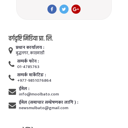
वर्गदृष्टि मिडिया प्रा. लि.
प्रधान कार्यालय :
बुद्धनगर, काठमाडाैं
सम्पर्क फाेन :
01-4785763
सम्पर्क मार्केटिङ :
+977-9851076864
ईमेल :
info@moolbato.com
ईमेल (समाचार सम्प्रेषणका लागि ) :
newsmulbato@gmail.com