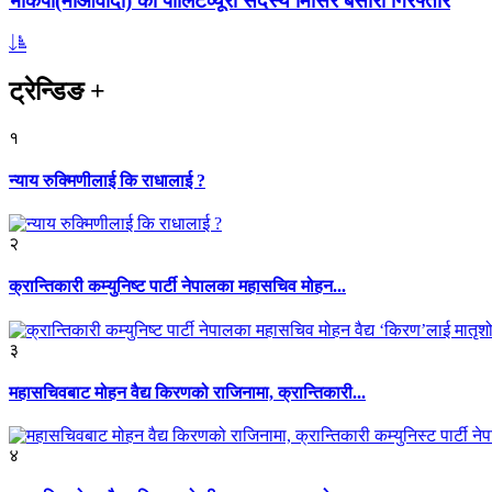
भाकपा(माओवादी) का पोलिटव्यूरो सदस्य मिसिर बेसारा गिरफ्तार
ट्रेन्डिङ
+
१
न्याय रुक्मिणीलाई कि राधालाई ?
२
क्रान्तिकारी कम्युनिष्ट पार्टी नेपालका महासचिव मोहन...
३
महासचिवबाट मोहन वैद्य किरणको राजिनामा, क्रान्तिकारी...
४