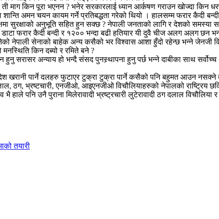
न । ती माग किन पूरा भएनन ? भनेर सरकारलाई ध्यान आर्कषण गराउन खोज्दा किन धर
ति अमन चयन कायम गर्ने प्रतिबद्धता गरेको थियो । हालसम्म फरार कैदी बन्दी लु
क्षमा सुरक्षाको अनुभूति सहित हुन सक्छ ? नेपाली जनताको लागि र देशको समस्
डाटा फरार कैदी बन्दी र १२०० भन्दा बढी हतियार यी दुवै चीज अलग अलग छन भन्नेम
 भनेको नेपाली सेनाको बाहेक अन्य कसैको भर विश्वास आशा हुँदो रहेन्छ भन्ने जेनज
 मनस्थिति किन दब्यो र रमिते बने ?
नु सरासर अन्याय हो भन्दै संसद पुनस्र्थापना हुनु पर्छ भन्ने दाबीका साथ सर्वो
 देश खरानी पार्ने दलहरु फुटाएर टुक्रा टुक्रा पार्ने कसैको पनि बहुमत आउन नसक
 दलाल, ठग, भ्रष्टचारी, एनजीओ, आइएनजीओ विचौलियाहरुको नेपालको राष्ट्रिय छवि, 
ाले पनि उनै पुराना मिलेरावादी भ्रष्ट्रचारी लुटेरावादी ठग दलाल विचौलिया र सा
भाको तयारी