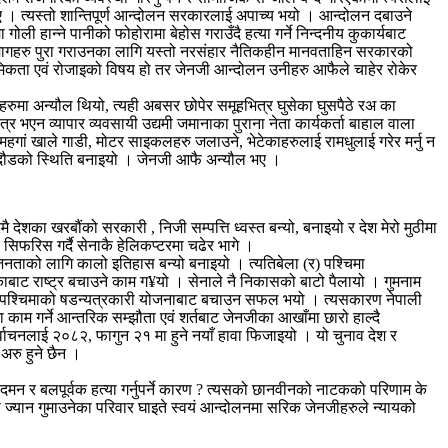
 । त्यस्तो शान्तिपूर्ण आन्दोलन सरकारलाई अपाच्य भयो । आन्दोलन दबाउने
ी हान्ने पानीको फोहोरामा बेहोस गराउँदै हत्या गर्ने निन्दनीय कुकार्यबाट
 मागहरु पुरा गराउनका लागि यस्तो नरसंहार नैतिकहीन मानवताहिन सरकारको
राथमिकता एवं रोजाइको विषय हो तर जेनजी आन्दोलन उनीहरु आफैले चाहेर रोकेर
ुमा अन्यौल थियो, त्यही अबसर छोपेर समूहभित्र घुसेका घुसपैठे रअ का
एन व्यापार व्यवसायी उद्यमी जमानाका पुराना नेता कार्यकर्ता बाहाल वाला
ां खाले गाडी, मोटर साइकलहरु जलाउने, भेटेकाहरुलाई रामधुलाई गरेर मर्नु न
 भागदौडको स्थिति बनाइयो । जेनजी आफै अन्यौल भए ।
ै देशका खरबौंको सरकारी , निजी सम्पत्ति ध्वस्त बन्यो, बनाइयो र देश मेरो मुठीमा
सिफरिस गर्दै सेनाकै हेलिकप्टरमा चढेर भागे ।
 जनताको लागि कालो इतिहास बन्यो बनाइयो । त्यतिबेला (र) पश्चिमा
तरिकाबाट राष्ट्र बचाउने काम ग¥यो । सेनाले नै निकासको बाटो पैलायो । गुमनाम
 र देश पश्चिमाको षडन्यत्रकारी योजनाबाट बचाउन सफल भयो । त्यसकारण नेपाली
 काम गर्ने आन्तरिक सम्झौता एवं शर्तबाट जेनजीका आखाँमा छारो हाल्दै
र्वाचनलाई २०८२, फागुन २१ मा हुने नयाँ हावा फिजाइयो । यो चुनाव देश र
अरु हुने छैन ।
मन र बलपूर्वक हत्या गर्नुपर्ने कारण ? त्यसको छानवीनको नाटकको परिणाम के
ज्यान गुमाउनेका परिवार घाइते स्वयं आन्दोलनमा सरिक जेनजीहरुले न्यायको