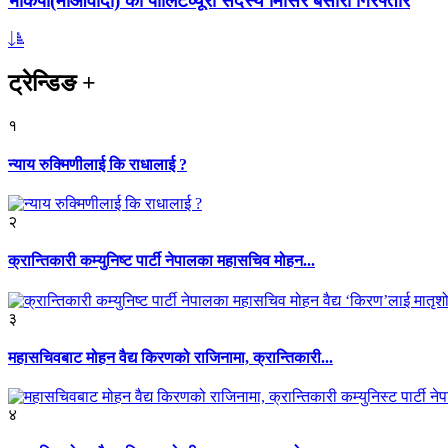
भाकपा(माओवादी) का पोलिटव्यूरो सदस्य मिसिर बेसारा गिरफ्तार
ट्रेन्डिङ
+
१
न्याय रुक्मिणीलाई कि राधालाई ?
२
क्रान्तिकारी कम्युनिष्ट पार्टी नेपालका महासचिव मोहन...
३
महासचिवबाट मोहन वैद्य किरणको राजिनामा, क्रान्तिकारी...
४