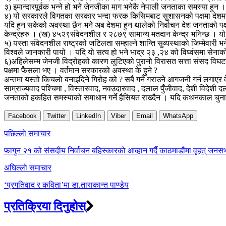
३) इमान्दारपूर्वक भन्ने हो भने जेनजीका माग भनेकै नेपाली जनताका समस्या हु
४) यो सरकारले विगतका सरकार भन्दा फरक किसिमबाट सुशासनको पक्षमा देशमा शान्
यदि हुन सकेको अवस्था छैन भने अब देशमा हुन थालेको निर्वाचन देश जनताको प
केन्द्रहरु । (ख) ४५२९संवेदनशील र २८७९ सामान्य मतदान केन्द्र भनिन्छ । यो 
५) यस्ता संवेदनशील राष्ट्रको जटिलता सम्हाल्ने शान्ति सुव्यस्थाको जिम्मेवारी
विश्वले जानकारी पायो । यदि यो सत्य हो भने भाद्र २३ ,२४ को विध्वंसमा सेनाको
६)अहिलेसम्म जेनजी विद्रोहको कारण लुटिएको पुरानो विरासत सत्ता संसद विघटन हु
पक्षमा फैेसला भए । वर्तमान सरकारको अवस्था के हुने ?
अन्तमा यस्तो किचलो बनाइदिने गिरोह को ? सबै गर्ने गराउने आगजनी गर्न लगाएर
साम्राज्यवाद पश्चिमा , विस्तारवाद, नवउदारवाद , दलाल पुँजीवाद, देशी विदेशी
जनताको हकहित समस्याको समाधान गर्ने हैसियत राख्दैन । यदि कथनकाल चुनाव भै ह
Facebook
Twitter
LinkedIn
Viber
Email
WhatsApp
Post
पछिल्लाे समाचार
navigation
फागुन २१ को संसदीय निर्वाचन बहिस्कारको आव्हान गर्दै काठमाडौंमा वृहत् जनस
अघिल्लाे समाचार
‘प्रगतिवाद र कविता’मा डा.ताराकान्त पाण्डेय
प्रतिक्रिया दिनुहोस्