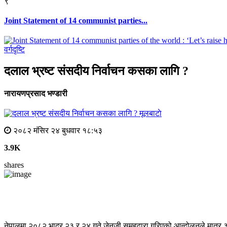
९
Joint Statement of 14 communist parties...
वर्गदृष्टि
दलाल भ्रष्ट संसदीय निर्वाचन कसका लागि ?
नारायणप्रसाद भण्डारी
मूलबाटाे
२०८२ मंसिर २४ बुधवार १८:५३
3.9K
shares
नेपालमा २०८२ भाद्र २३ र २४ गते जेनजी समूहद्वारा गरिएको आन्दोलनले मात्र ३ सु