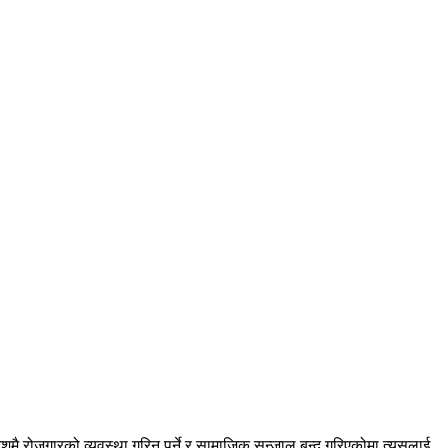
वदेशमै रोजगारको व्यवस्था गरिनु पर्ने र सामाजिक सन्जाल बन्द गरिएकोमा त्यसलाई