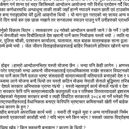
ण गर्न शान्त एवं भद्र किसिमको आन्दोलन आयोजना गरी विरोध प्रर्दशन गर्दै थिए
र्णधारमाथि अन्धाधुन्द ताकी ताकी जहाँ हान्नै नपाउने स्थान छाती एवं टाउकोमा गोल
 बन्द गराइएकोमा धेरै ठूलो आक्रोस थियो । यो माग पूरा गराएको भए सायद अन्य
मूहको दिन चर्या बरु एक छाक नखाने तर सन्जालमा रमाउन पाउनु पर्ने उनीहरुको प्
नुको विकल्प थिएन । त्यसकारण २४ गतेको आन्दोलन कसरी जाने ? के गर्ने ? उनीहर
जीको नाम विचौलियाले देश खरानी पार्ने काम निचोडमा यस्तो भयो । त्यति मात्र भ
पुलिस चौकी, प्रशासन कार्यालय, यातायात, माल बाहक यात्रुबाहक साना ठूला महग
नै हम्मे हम्मे भयो । जेल जीवन विताइरहेकाहरुलाई बाहिर निकाल्ने हतियार खोस्ने
्ने होइन ।हाम्रो आन्दोलनभित्र यस्तो योजना छैन । भन्दा पनि केही लागेन । क्षणभरम
र परेर राष्ट्रको भन्दा आफनो जीवनरक्षालाई प्राथमिकतामा राखेर सरकार विघटनको 
ा पार्ने काम यिनै दलाल भ्रष्ट संसदवादी साम्राज्यवादी मतियारले बनाएको देश र
 कब्जामा लाने योजना बन्दै थियो तर यस्तो कठिन मोडमा नेपाली सेनाले बुद्धिमत्ता 
पनि देशले सरकार अभिभावक प्राप्त ग¥यो । यस्तो महत्वपूर्ण कार्य सेनाले ग¥यो
कुरा सरकार फेरि पनि साम्राज्यवादकैे कठपुतली रअ र पश्चिमा विस्तारवादको इशारामा
ेहरुको नेतृत्वमा सरकार बन्यो र त्यही विघटित सरकारले २०८४ मा गर्ने भनेको नि
्रघातीहरुलाई वैधानिकता बनाएर फेरिपनि भ्रष्टचार कमिसनको खेती गर्ने बाहेक 
थ्य कारण के हुन ?
ीद बनाउने अपराधिक कार्य भयो । यसरी ती स्कूले युवा र अन्य नागरिकको निर्मम द
कस्तो प्रकारको कार्वाही भयो ? यदि भएन भने किन भएन ? यसको जवाफ विद्रोहमा 
िधित्व खोइ ? किन सहभागी बनाइएन ? कारण के थियो ?