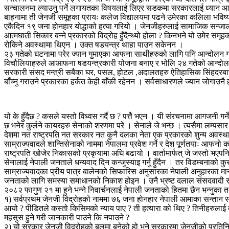
सन्चालनमा ल्याउनु पर्ने लगायतका विषयलाई लिएर सडकमा सरकारलाई ध्यान आर्कष
बाहनामा ती जेनजी समूहका प्रायः कलेज विद्यालयमा पढने उमेरका कलिला भविष्यका क
एकैदिन १९ जना होनहार योद्धाको हत्या गरियो । जेनजीहरुलाई सामाजिक सन्जाल
आत्मघाती सिकार बन्ने प्रकारको विद्रोह हुँदैन्थ्यो होला ? किनभने यो उमेर स
रोकिने अवस्थामा थिएन । उक्त षडयन्त्र थाहा पाउन सकेनन ।
२३ गतेको घटनामा परेर ज्यान गुमाएका आफना साथीहरुको लागि पनि आन्दोलन गर्
विचौलियाहरुले आआफना षडयन्त्रकारी योजना बनाए र भोलि २४ गतेको आन्दोलन जेन
सरकारी संसद मन्त्री सबैका घर, पसल, होटल ,अदालतहरु ऐतिहासिक सिंहदरबार, 
बाँच्नु गराउने प्रकारका हर्कत केही बाँकी रहेनन । सर्वसाधारणले ज्यान जोगाउ
यो के हुँदैछ ? कसले यस्तो विध्वस गर्दै छ ? पत्तैे भएन । यी संरचनामा आगजनी गर
छ भनेर कुर्लने कायरहरु सेनाको शरणमा परे । सेनाले जे भन्छ । त्यसैमा लम्पसा
देशमा नत राष्ट्रपति नत सरकार नत कुनै दलका नेता एक प्रकारको शुन्य अवस्थाम
साम्राज्यवादले शान्तिसेनाको नाममा नेपालमा प्रवेश गर्ने र देश पूर्णतयाः आफनो
राष्ट्रपति खोजेर निकासको प्रकृयामा अघि बढायो । वार्तामार्फत् जे जस्तो भए
सेनालाई नेपाली जनताले धन्यवाद दिन कन्जुस्याइ गर्नु हुँदैन । तर विडम्बनाको 
साम्राज्यवादका प्रीय पात्र बालेनको सिफारिस अनुसारका नेपाली अनुहारका मान्छ
जनताको लागि समस्या समाधानको निकाश होइन । उनै भ्रष्ट दलाल संसदवादी राष्ट
२०८२ फागुण २१ मा हुने भन्ने निवार्चनलाई नेपाली जनताको हितमा छैन भन्नुका त
१) सर्वप्रथम जेनजी विद्रोहको नाममा ७६ जना होनहार नेपाली आमाका सन्तान सह
आयो ? पीडितले कस्तो किसिमको न्याय पाए ? ती हत्यारा को थिए ? तिनीहरुलाई 
महसुस हुने गरी जानकारी पाउने कि नपाउने ?
२) यो सरकार जेनजी विद्रोहको बलमा बनेको हो भने सरकारमा जेनजीको प्रतिन