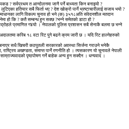
पकड ? सर्वप्रथम त आन्दोलनमा जानै पर्ने बाध्यता किन बनाइयो ?
टिएका हतियार सबै फिर्ता भए ? देश खोक्रो पार्ने भ्रष्टाचारीलाई सजाय भयो ?
या समाधानका लागि विकल्प चुनाव हो भने (क) ३५१८अति संवेदनशील मतदान
ा हो कि ? कतै सम्बन्ध हुन सक्छ ?भन्ने समेतको डाटा हो ?
ी विद्रोहले प्रमाणित ग¥यो । नेपालको पुलिस प्रशासन सबै सेनाकै बलमा छ भन्ने
च्च अदालतमा करिब १८ वटा रिट पुगे बढने क्रम जारी छ । यदि रिट हाल्नेहरुको
्ने बनाएर सधै खिचरी कठपुतली सरकारको अवस्था सिर्जना गराउने भनेकै
राष्ट्रिय अखण्डता, समाप्त पार्ने रणनीति हो । त्यसकारण यो चुनावले नेपाली
म्राज्यवादको पृष्ठपोषण गर्ने बाहेक अन्य हुन सक्दैन । धन्यवाद ।