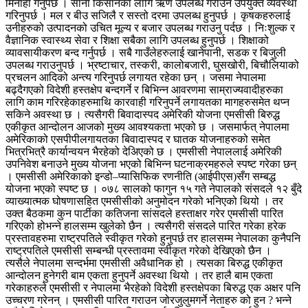
मिनाहा गर्नुपर्छ । साना किसानका लागि ऋण उपलब्ध गराउन उपयुक्त व्यवस्था
गरिनुपर्छ । मल र बीउ सजिलै र सस्तो दरमा उपलब्ध हुनुपर्छ । कृषकहरुलाई
उनीहरुको उत्पादनको उचित मूल्य र बजार उपलब्ध गराउनु पर्दछ । निःशुल्क र
वैज्ञानिक स्वास्थ्य सेवा र शिक्षा सबैका लागि उपलब्ध हुनुपर्छ । शिक्षाको
व्यावसायीकरण बन्द गर्नुपर्छ । सबै गाउँलेहरुलाई खानेपानी, सडक र बिजुली
उपलब्ध गराउनुपर्छ । भ्रष्टाचार, तस्करी, कालोबजारी, घुसखोरी, बिचौलियाको
प्रचलन आदिको अन्त्य गरिनुपर्छ लगायत रहेका छन् । जसमा नेपालमा
बढ्दैगएको विदेशी हस्तक्षेप बन्दगर्ने र बिभिन्न आवरणमा साम्राज्यवादीहरुका
लागि काम गरिरहेकाहरुमाथि कारवाही गरिनुपर्ने लगायतका मागहरुसमेत थप्न
सकिने अवस्था छ । त्यसैगरी बिवादास्पद अमेरिकी योजना एमसीसी बिरुद्ध
एकीकृत आन्दोलन आजको मुख्य आवश्यकता भएको छ । जसमार्फत् नेपालमा
अमेरिकाको एसपीपीलगायतका बिवादास्पद र घातक योजनाहरुको समेत
भित्रभित्रै कार्यान्वयन भैरहेको देअिएको छ । एमसीसी नेपाललाई अमेरिकी
उपनिवेश बनाउने मुख्य योजना भएको बिभिन्न घटनाक्रमहरुले स्पष्ट गरेका छन्
। एमसीसी अमेरिकाको इन्डो–प्यासिफिक रणनीति (आईपीएस)सँग सम्बद्ध
योजना भएको स्पष्ट छ । ०७८ सालको फागुन १५ गते नेपालको संसदले १२ बुँदे
व्याख्यात्मक घोषणासहित एमसीसीको अनुमोदन गरेको भनिएको थियो । तर
उक्त बैठकमा कुन पार्टीका कतिजना सांसदले हस्ताक्षर गरेर एमसीसी पारित
गरिएको होभन्ने हालसम्म खुलेको छैन । त्यसैगरी संसदले पारित गरेका हरेक
प्रस्तावहरुमा राष्ट्रपतिले स्वीकृत गरेको हुनुपर्छ तर हालसम्म नेपालका कुनैपनि
राष्ट्रपतिले एमसीसी सम्बन्धी प्रस्तावमा स्वीकृत गरेको देखिएको छैन ।
त्यसैले नेपालमा सन्दर्भमा एमसीसी अवैधानिक हो । त्यसका बिरुद्ध एकीकृत
आन्दोलन हुनेगरी बाम एकता हुनुपर्ने अवस्था थियो । तर हालै बाम एकता
गरेकाहरुले एमसीसी र नेपालमा भैरहेको विदेशी हस्तक्षेपका बिरुद्ध एक अक्षर पनि
उच्चरण गरेनन् । एमसीसी पारित गराउन जोरजुलुमगर्ने नेताहरु को हुन ? भन्ने