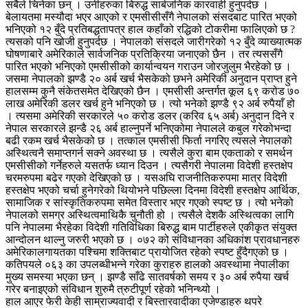
सबैले चिनेका छन् । उनीहरुका बिरुद्ध सार्बजनिक कारवाही हुनुपर्दछ ।
बेलायतमा मस्यौदा भएर आएको र एमसीसीसँगै नेपालको संसदबाट पारित भएको
भनिएको १२ बुँदे प्रतिबद्धतापत्र हाल कहाँको रद्धिको टोकरीमा फालिएको छ ?
त्यसको पनि खोजी हुनुपर्दछ । नेपालको संसदले जारीगरेको १२ बुँदे व्याख्यात्मक
घोषणाबारे अमेरिकाले सार्वजनिक प्रतिक्रिया जनाएको छैन । तर त्यससँगै
पारित भएको भनिएको एमसीसीको कार्यान्वयन गराउन जोरजुलुम भैरहेको छ ।
जसमा नेपालको झण्डै २० अर्ब खर्च भैसकेको छभने अमेरिकी अनुदान प्राप्त हुने
हालसम्म कुनै संकेतसमेत देखिएको छैन । एमसीसी अन्तर्गत कूल ६९ करोड ७०
लाख अमेरिकी डलर खर्च हुने भनिएको छ । त्यो भनेको झण्डै ९२ अर्ब रुपैयाँ हो
। त्यसमा अमेरिकी सरकारले ५० करोड डलर (करिव ६५ अर्ब) अनुदान दिने र
नेपाल सरकारले झन्डै २६ अर्ब हाल्नुपर्ने भनिएकोमा नेपालले कबुल गरेकोभन्दा
बढी रकम खर्च भैसकेको छ । तत्काल एमसीसी फिर्ता नगरिए त्यसले नेपालको
अस्थित्वनै समाप्तगर्न सक्ने अवस्था छ । त्यसैले कुरा बाम एकताको र समर्थन
एमसीसीको गर्नेहरुले यसतर्फ ध्यान दिउन । त्यसैगरी नेपालमा विदेशी हस्तक्षेप
चरमरुपमा बढेर गएको देखिएको छ । यसअघि राजनीतिकरुपमा मात्र विदेशी
हस्तक्षेप भएको चर्चा हुनेगरेको थियोभने पछिल्ला दिनमा विदेशी हस्तक्षेप आर्थिक,
सामाजिक र सांस्कृतिकरुपमा समेत विस्तार भएर गएको स्पष्ट छ । त्यो भनेको
नेपालको समग्र अस्थित्वमाथिकै चुनौती हो । त्यसैले देशकै अस्थित्वका लागि
पनि नेपालमा भैरहेका विदेशी गतिविधिका बिरुद्ध बाम पार्टीहरुले एकीकृत संयुक्त
आन्दोलन थाल्नु जरुरी भएको छ । ०७२ को संविधानका अधिकांश प्रावधानहरु
अमेरिकालगायतका पश्चिमा शक्तिबाट प्रायोजित रहेको स्पष्ट हुँदैगएको छ ।
कतिपयले ०६३ का उपलब्धीभन्ने गरेका कुराहरु हालको अवस्थामा नेपालीका
मुख्य समस्या भएका छन् । झण्डै साँढे सातवर्षको समय र ३० अर्ब रुपैया खर्च
गरेर बनाइएको संविधान शुरुमै त्रुटीपूर्ण रहेको भनिन्थ्यो ।
हाल आएर फेरी केही साम्राज्यवादी र बिस्तारवादीका एजेण्डाहरु थपरे