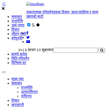
सकारात्मक परिवर्तनवाहक विचार, कला/साहित्य र सत्य
खवरको बाटाे
समाचार
राजनीति
अर्थ जगत
विचार
जीवन सैली
बर्गदृस्ती
२०८३ साउन २२ शुक्रवार
हाम्राे बारेमा
मिति परिवर्तन
विनिमय दर
मुख्य पृष्ठ
समाचार
राजनीति
अन्तराष्ट्रिय
राष्ट्रिय
विचार
कुराकानी