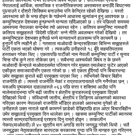
हालको अवस्थामा गंभिर शोचनीय बिषय भएको छ । कतिपयको प्रयास
नेपाललाई आर्थिक, सामाजिक र राजनीतिकरुपमा अस्तब्यस्त बनाउँदै बिघटनमा
पु¥याउने र दोेश्रो सिक्किम बनाउनेमा पनि केन्द्रित रहेको देखिन्छ । यस्तो
अवस्थामा को के भन्छ होइन के गर्छभन्ने आधारमा मूल्यांकन हुनु आवश्यक छ ।
कम्युनिष्टहरु देशभक्त हुन्छन्भन्ने मान्यता रहँदैआएको छ । तर पछिल्लो समयमा
आमरुपमा नेपालका सन्दर्भमा त्यो अवस्था रहेन । कतिपय कम्युनिष्ट नामधारी
कतिपय समूहहरुले ‘विदेशी पहिलो’ भन्ने नीति अवलम्बन गरेको देखियो । तर
कम्युनिष्टहरु देशभक्त हुनैपर्छ भन्ने मान्यताभने हालसम्म पनि कायमनै छ ।
हुनुपर्ने पनि त्यहीनै हो । गतसाता माओवादी केन्द्रसहितका बिभिन्न समूहहरुले
पार्टी एकता भएको घोषणा गरे । त्यसअघि उनीहरुले १८ बुँदे सहमतिपत्रमा
हस्ताक्षर गरेका थिए । एकतापछि पार्टीको नाम नेपाली कम्युनिष्ट पार्टी र चुनाव
चिन्ह पाँच कुने तारा तोकेका छन् । सबैभन्दा आश्चर्यको बिषय त के छभने
माओवादी केन्द्रले माओवादसमेत परित्याग गरेर मुख्यत एमालेबाट फुटेर आएको
एकीकृत समाजवादीसँग एकता गरेको छ । सो एकता हुँदैगर्दा पनि बिचारभन्दा
उमेर समूहका कुराले बढी प्रमुखता पाएका थिए । त्योभनेको बिचार बिहीन
राजनीति हो । त्यस्तो राजनीति नेकां र राप्रपालगायतले पनि गर्नेगरेका छन् ।
यसअघि पुष्पकमल दाहालहरुले ०६३ पछि सत्ता र शक्तिमा आउँदा पनि
मालेमावादभन्दा पनि बढी जातीय र क्षेत्रीय कुराहरुलाई प्रमुखता दिएको
देखिएको थियो । संविधानमै जातीय, क्षेत्रीय र लिङ्गिय आरक्षणको ब्यवस्था
गरिएका कारण नेपालको राजनीति भाँडिएर हालको अवस्थामा पुगेको हो ।
उनीहरुले उक्त नाराले खासै कामगर्न छाडेको देखिएपछि हाल आएर बिचारबिहीन
उमेर समूहलाई प्रमुखता दिन थालेका छन् । खासमा कम्युनिष्ट पार्टीको ब्यानरमा
त्यस्तो साम्प्रदायितालाई प्रश्रय दिनु राम्रो होइन । तत्कालीन
नेकपा(माओवादी) ले ४० सूत्रीय माग अगाडि सारेर जनयुद्ध गरेको थियो । भलै
जनयुद्धका नेतृत्वकर्ताहरु चारपटक सरकारमा पुग्दा पनि ति मागहरु पूरा गरिएनन्