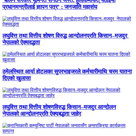
‘बालेन सरकार भूमिगत संगठन जस्तै, हुलाकमार्फत् पठाइयो
प्रधानमन्त्रीलाई ज्ञापन पत्र’ : जनजाति महासंघ
लघुवित्त तथा वित्तीय शोषण विरुद्ध आन्दोलनप्रति किसान–मजदुर
नेपालको ऐक्यवद्धता
ठमेलस्थित आर्या होटलका सुपरभाइजरले कर्मचारीमाथि चरम यातना
दिएको खुलासा
लघुवित्त तथा वित्तीय शोषणविरुद्ध किसान–मजदुर आन्दोलन
नेपालको आन्दोलनप्रति ऐक्यबद्धता जाहेर