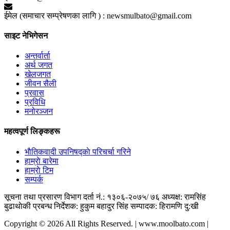
ईमेल (समाचार सम्प्रेषणका लागि ) :
newsmulbato@gmail.com
साइट नेभिगेसन
अन्तर्वार्ता
अर्थ जगत
खेलजगत
जीवन सैली
प्रवास
प्रविधि
मनोरञ्जन
महत्वपूर्ण लिङ्कहरू
भाैतिकवादी उपनिषद्काे परिचर्चा गरिने
हाम्राे बारेमा
हाम्राे टिम
सम्पर्क
सूचना तथा प्रसारण विभाग दर्ता नं.: १३०६-२०७५/ ७६
अध्यक्ष: रामसिंह
बुढाथाेकी
प्रबन्ध निर्देशक: हुकुम बहादुर सिंह
सम्पादक: हिरामणि दु:खी
Copyright © 2026 All Rights Reserved. | www.moolbato.com |