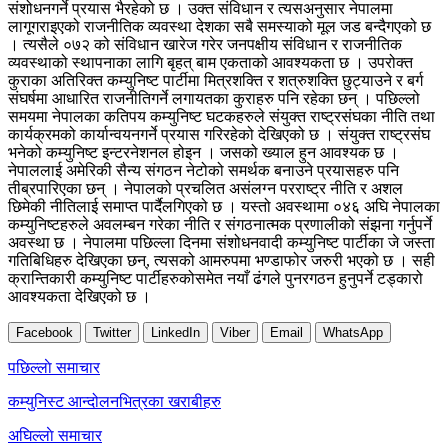
संशोधनगर्ने प्रयास भैरहेको छ । उक्त संविधान र त्यसअनुसार नेपालमा
लागूगराइएको राजनीतिक व्यवस्था देशका सबै समस्याको मूल जड बन्दैगएको छ
। त्यसैले ०७२ को संविधान खारेज गरेर जनपक्षीय संविधान र राजनीतिक
व्यवस्थाको स्थापनाका लागि बृहत् बाम एकताको आवश्यकता छ । उपरोक्त
कुराका अतिरिक्त कम्युनिष्ट पार्टीमा मित्रशक्ति र शत्रुशक्ति छुट्याउने र बर्ग
संघर्षमा आधारित राजनीतिगर्ने लगायतका कुराहरु पनि रहेका छन् । पछिल्लो
समयमा नेपालका कतिपय कम्युनिष्ट घटकहरुले संयुक्त राष्ट्रसंघका नीति तथा
कार्यक्रमको कार्यान्वयनगर्ने प्रयास गरिरहेको देखिएको छ । संयुक्त राष्ट्रसंघ
भनेको कम्युनिष्ट इन्टरनेशनल होइन । जसको ख्याल हुन आवश्यक छ ।
नेपाललाई अमेरिकी सैन्य संगठन नेटोको समर्थक बनाउने प्रयासहरु पनि
तीब्रपारिएका छन् । नेपालको प्रचलित असंलग्न परराष्ट्र नीति र अशल
छिमेकी नीतिलाई समाप्त पार्दैलगिएको छ । यस्तो अवस्थामा ०४६ अघि नेपालका
कम्युनिष्टहरुले अवलम्बन गरेका नीति र संगठनात्मक प्रणालीको संझना गर्नुपर्ने
अवस्था छ । नेपालमा पछिल्ला दिनमा संशोधनवादी कम्युनिष्ट पार्टीका जे जस्ता
गतिबिधिहरु देखिएका छन्, त्यसको आमरुपमा भण्डाफोर जरुरी भएको छ । सही
क्रान्तिकारी कम्युनिष्ट पार्टीहरुकोसमेत नयाँ ढंगले पुनरगठन हुनुपर्ने टड्कारो
आवश्यकता देखिएको छ ।
Facebook
Twitter
LinkedIn
Viber
Email
WhatsApp
Post
पछिल्लाे समाचार
navigation
कम्युनिस्ट आन्दोलनभित्रका खराबीहरु
अघिल्लाे समाचार