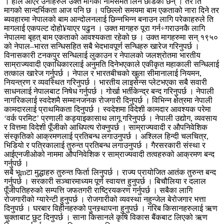
। हाल आएर उनीहरुले उक्त मागको नामसमेत लिन छाडेका छन् । तर ति
मागको सान्दर्भिकता आज पनि छ । पछिल्लो समयमा बाम एकताको नारा दिने तर
ब्यवहारमा नेपालको बाम आन्दोलनलाई छिन्नभिन्न बनाउन लागि परेकाहरुले ति
मागलाई एकपल्ट दोहो¥याएर पढुन । उक्त मागहरु पूरा गर्न÷गराउनकै लागि
नेपालमा बृहत् बाम एकताको आवश्यकता रहेको छ । उक्त मागहरुमा सन् १९५०
को नेपाल–भारत सन्धिसहित सबै भेदभावपूर्ण सन्धिहरु खारेज गरिनुपर्छ ।
विनासकारी टनकपुर सन्धिलाई लुकाउन र नेपालको जलश्रोतमा भारतीय
साम्राज्यवादी एकाधिकारलाई अनुमति दिनेभएकाले एकीकृत महाकाली सन्धिलाई
तत्काल खारेज गर्नुपर्छ । नेपाल र भारतबीचको खुला सीमानालाई नियमन,
नियन्त्रण र व्यवस्थित गरिनुपर्छ । भारतीय लाइसेन्स प्लेटभएका सबै सवारी
साधनलाई नेपालबाट निषेध गर्नुपर्छ । गोर्खा भर्तीकेन्द्र बन्द गरिनुपर्छ । नेपाली
नागरिकलाई स्वदेशमै सम्मानजनक रोजगारी दिनुपर्छ । विभिन्न क्षेत्रमा नेपाली
कामदारलाई प्राथमिकता दिनुपर्छ । स्वदेशमा विदेशी कामदार आवश्यक परेमा
‘वर्क परमिट’ प्रणाली कड्याइकासाथ लागू गरिनुपर्छ । नेपाली उद्योग, व्यवसाय
र वित्तमा विदेशी पूँजीको आधिपत्य रोक्नुपर्छ । साम्राज्यवादी र औपनिवेशिक
संस्कृतिको आक्रमणलाई प्रतिबन्ध लगाउनुपर्छ । अश्लिल हिन्दी चलचित्र,
भिडियो र पत्रिकालाई तुरुन्त प्रतिबन्ध लगाउनुपर्छ । गैरसरकारी संस्था र
आईएनजीओको नाममा औपनिवेशिक र साम्राज्यवादी तत्वहरुको आक्रमण बन्द
गर्नुपर्छ ।
सबै भूmटा मुद्धाहरु तुरुन्त फिर्ता लिनुपर्छ । राज्य प्रायोजित आतंक तुरुन्त बन्द
गर्नुपर्छ । सरकारी सञ्चारमाध्यम पूर्ण स्वायत्त हुनुपर्छ । बिचौलिया र दलाल
पूँजीपतिहरुको सम्पत्ति जफतगरी राष्ट्रियकरण गर्नुपर्छ । सबैका लागि
रोजगारीको ग्यारेन्टी हुनुपर्छ । रोजगारीको व्यवस्था नहुन्जेल बेरोजगार भत्ता
दिनुपर्छ । घरबार विहीनहरुको पुनस्र्थापना हुनुपर्छ । गरिब किसानहरुलाई ऋण
चुक्ताबाट छुट दिनुपर्छ । साना किसानले कृषि विकास बैंकबाट लिएको ऋण