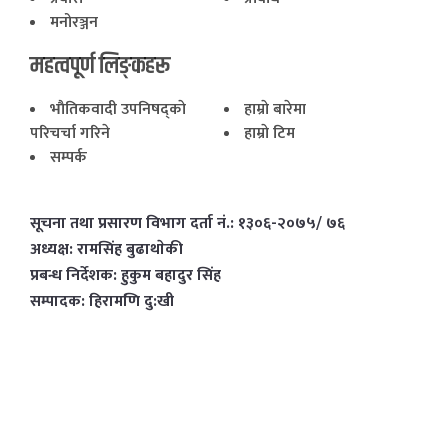
मनोरञ्जन
महत्वपूर्ण लिङ्कहरू
भाैतिकवादी उपनिषद्काे
हाम्राे बारेमा
परिचर्चा गरिने
हाम्राे टिम
सम्पर्क
सूचना तथा प्रसारण विभाग दर्ता नं.: १३०६-२०७५/ ७६
अध्यक्ष: रामसिंह बुढाथाेकी
प्रबन्ध निर्देशक: हुकुम बहादुर सिंह
सम्पादक: हिरामणि दु:खी