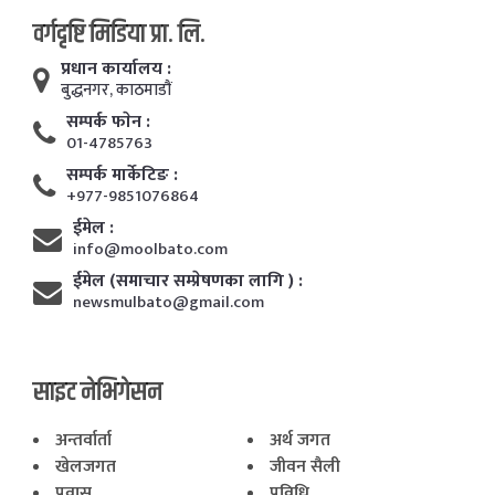
वर्गदृष्टि मिडिया प्रा. लि.
प्रधान कार्यालय :
बुद्धनगर, काठमाडाैं
सम्पर्क फाेन :
01-4785763
सम्पर्क मार्केटिङ :
+977-9851076864
ईमेल :
info@moolbato.com
ईमेल (समाचार सम्प्रेषणका लागि ) :
newsmulbato@gmail.com
साइट नेभिगेसन
अन्तर्वार्ता
अर्थ जगत
खेलजगत
जीवन सैली
प्रवास
प्रविधि