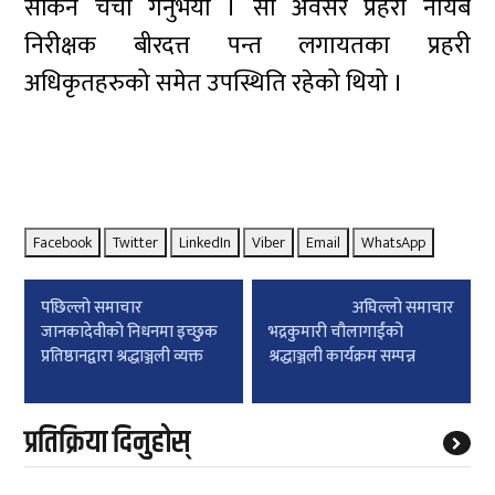
सकिने चर्चा गर्नुभयो । सो अवसर प्रहरी नायब
निरीक्षक बीरदत्त पन्त लगायतका प्रहरी
अधिकृतहरुको समेत उपस्थिति रहेको थियो ।
Facebook
Twitter
LinkedIn
Viber
Email
WhatsApp
Post
पछिल्लाे समाचार
अघिल्लाे समाचार
navigation
जानकादेवीको निधनमा इच्छुक
भद्रकुमारी चौलागाईंको
प्रतिष्ठानद्वारा श्रद्धाञ्जली व्यक्त
श्रद्धाञ्जली कार्यक्रम सम्पन्न
प्रतिक्रिया दिनुहोस्