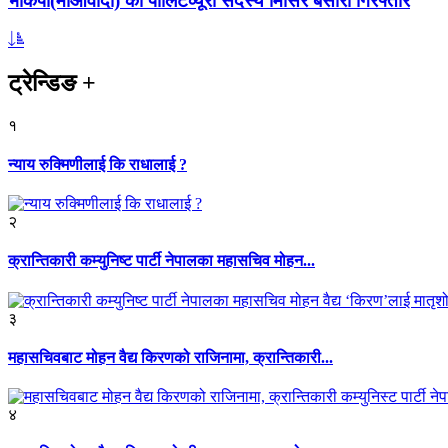
भाकपा(माओवादी) का पोलिटव्यूरो सदस्य मिसिर बेसारा गिरफ्तार
ट्रेन्डिङ
+
१
न्याय रुक्मिणीलाई कि राधालाई ?
२
क्रान्तिकारी कम्युनिष्ट पार्टी नेपालका महासचिव मोहन...
३
महासचिवबाट मोहन वैद्य किरणको राजिनामा, क्रान्तिकारी...
४