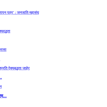
.
..
रम...