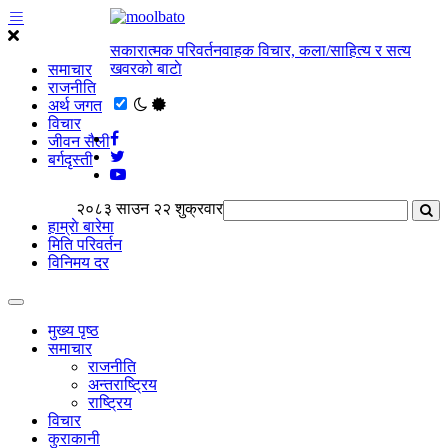
सकारात्मक परिवर्तनवाहक विचार, कला/साहित्य र सत्य
खवरको बाटाे
समाचार
राजनीति
अर्थ जगत
विचार
जीवन सैली
बर्गदृस्ती
२०८३ साउन २२ शुक्रवार
हाम्राे बारेमा
मिति परिवर्तन
विनिमय दर
मुख्य पृष्ठ
समाचार
राजनीति
अन्तराष्ट्रिय
राष्ट्रिय
विचार
कुराकानी