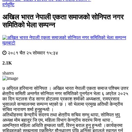
वर्गदृष्टि
अखिल भारत नेपाली एकता समाजको सोनिपत नगर
समितिको भेला सम्पन्न
मूलबाटाे
२०८१ चैत २५ सोमवार १५:३४
2.1K
shares
७ अप्रिल हरियाना सोनिपत । अखिल भारत नेपाली एकता समाज पश्चिम उत्तर
क्षेत्रीय समिती अन्तर्गत सोनिपत नगर समितिको पुनर्गठन भेला ६ अप्रेल २०२५
का दिन यटलस रोड सागर होटलमा प्रकाश शर्माको अध्यक्षता, रामप्रसाद
भुसालले सन्चालनमा सम्पन्न भएको छ । सो भेलामा प्रमुख अतिथी केन्द्रीय
सचिव नारायण शर्मा हुनुहुन्थ्यो ।
अतिथीहरुमा केन्द्रीय सदस्य तथा क्षेत्रीय सचिव सम्भु थापा, सोमिपत भुपु
अध्यक्ष मोम बहादुर जि एम, महिला विभाग केन्द्रीय सदस्य मिना थापा ,
आमन्त्रित महिला अथिति हुम्कला घर्ती, विस्नु बराल हुनु हुन्थ्यो ।कार्यक्रमा
सहिदहरुको सम्झनामा एकमिनेट मौनधाारण पछि अनिसा बरालले स्वागत गर्नु