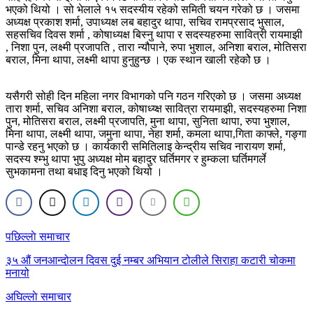
भएको थियो । सो भेलाले १५ सदस्यीय रहेको समिती चयन गरेको छ । जसमा
अध्यक्ष प्रकाश शर्मा, उपाध्यक्ष लब बहादुर थापा, सचिव रामप्रसाद भुसाल,
सहसचिव दिवस शर्मा , कोषाध्यक्ष बिस्नु थापा र सदस्यहरुमा सावित्री रायमाझी
, निशा पुन, लक्ष्मी प्रजापति , तारा न्यौपाने, रुपा भुशाल, अनिशा बराल, मोतिसरा
बराल, मिना थापा, लक्ष्मी थापा हुनुहुन्छ । एक स्थान खाली रहेकोे छ ।
यसैगरी सोही दिन महिला नगर विभागको पनि गठन गरिएको छ । जसमा अध्यक्ष
तारा शर्मा, सचिव अनिशा बराल, कोषाध्य्क्ष सावित्रा रायमाझी, सदस्यहरुमा निशा
पुन, मोतिसरा बराल, लक्ष्मी प्रजापति, मुना थापा, सुनिता थापा, रुपा भुशाल,
मिना थापा, लक्ष्मी थापा, जमुना थापा, नेहा शर्मा, कमला थापा,गिता काफ्ले, गङ्गा
पान्डे रहनु भएको छ । कार्यकारी समितिलाइ केन्द्रीय सचिव नारायण शर्मा,
सदस्य श्म्भु थापा भुपु अध्यक्ष मोम बहादुर घर्तिमगर र हुम्कला घर्तिमगर्ले
सुभकामना तथा बधाइ दिनु भएको थियो ।
Post
पछिल्लाे समाचार
navigation
३५ औं जनआन्दोलन दिवस दुई नम्बर अभियान टोलीले सिराहा कटारी चोकमा
मनायो
अघिल्लाे समाचार