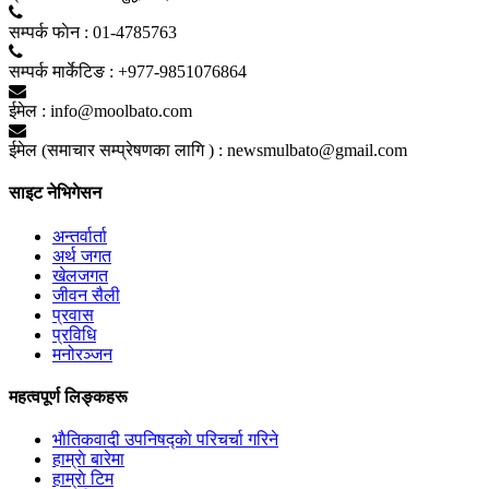
सम्पर्क फाेन :
01-4785763
सम्पर्क मार्केटिङ :
+977-9851076864
ईमेल :
info@moolbato.com
ईमेल (समाचार सम्प्रेषणका लागि ) :
newsmulbato@gmail.com
साइट नेभिगेसन
अन्तर्वार्ता
अर्थ जगत
खेलजगत
जीवन सैली
प्रवास
प्रविधि
मनोरञ्जन
महत्वपूर्ण लिङ्कहरू
भाैतिकवादी उपनिषद्काे परिचर्चा गरिने
हाम्राे बारेमा
हाम्राे टिम