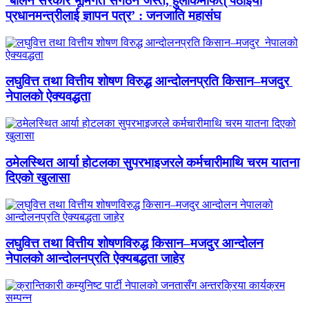
‘बालेन सरकार भूमिगत संगठन जस्तै, हुलाकमार्फत् पठाइयो
प्रधानमन्त्रीलाई ज्ञापन पत्र’ : जनजाति महासंघ
लघुवित्त तथा वित्तीय शोषण विरुद्ध आन्दोलनप्रति किसान–मजदुर
नेपालको ऐक्यवद्धता
ठमेलस्थित आर्या होटलका सुपरभाइजरले कर्मचारीमाथि चरम यातना
दिएको खुलासा
लघुवित्त तथा वित्तीय शोषणविरुद्ध किसान–मजदुर आन्दोलन
नेपालको आन्दोलनप्रति ऐक्यबद्धता जाहेर